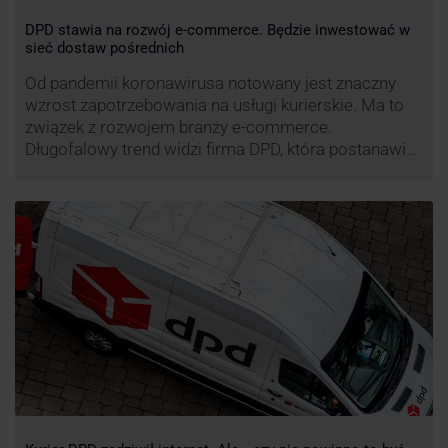
DPD stawia na rozwój e-commerce. Będzie inwestować w
sieć dostaw pośrednich
Od pandemii koronawirusa notowany jest znaczny
wzrost zapotrzebowania na usługi kurierskie. Ma to
związek z rozwojem branży e-commerce.
Długofalowy trend widzi firma DPD, która postanawia
rozwijać usługi dostaw pośrednich, opartych m.in. o
automaty paczkowe. W planach DPD jest rozwój
usługi DPD Pickup. Firma już teraz chwali się danymi.