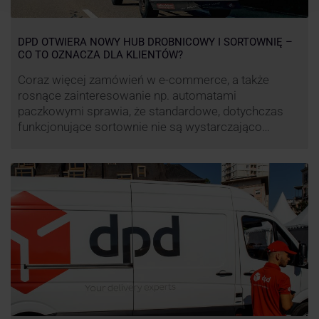
DPD OTWIERA NOWY HUB DROBNICOWY I SORTOWNIĘ –
CO TO OZNACZA DLA KLIENTÓW?
Coraz więcej zamówień w e-commerce, a także
rosnące zainteresowanie np. automatami
paczkowymi sprawia, że standardowe, dotychczas
funkcjonujące sortownie nie są wystarczająco
wydajne. Firma kurierska DPD stara się odpowiedzieć
na zapotrzebowanie rynku na usługi kurierskie. Z tego
względu pod Łodzią uruchomiono nowe centrum
transportowo-logistyczne. Innowacyjny hub
drobnicowy i sortownia to już piąty taki obiekt DPD w
…