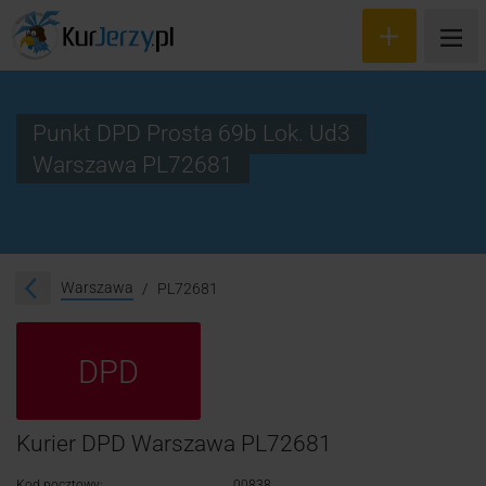
Punkt DPD Prosta 69b Lok. Ud3
Warszawa PL72681
Wyceń przesyłkę
Zamów kuriera
Śledzenie przesyłki
Warszawa
PL72681
Blog
DPD
Cennik
Kontakt
Kurier DPD Warszawa PL72681
Kod pocztowy:
00838