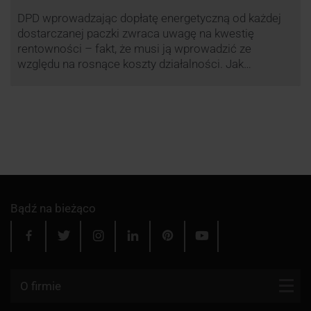
DPD wprowadzając dopłatę energetyczną od każdej
dostarczanej paczki zwraca uwagę na kwestię
rentowności – fakt, że musi ją wprowadzić ze
względu na rosnące koszty działalności. Jak
obliczana będzie teraz dopłata DPD? Warto ją
przeanalizować pod zdecydowanie szerszym kątem
– możliwe bowiem, że ruch DPD stanie się
standardem w całej branży kurierskiej.
Bądź na bieżąco
O firmie