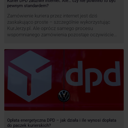
Kurier DPD zadziwił internet. Ale… czy nie powinno to być
pewnym standardem?
Zamówienie kuriera przez internet jest dziś
zaskakująco proste – szczególnie wykorzystując
KurJerzy.pl. Ale oprócz samego procesu
wspomnianego zamówienia pozostaje oczywiście
również kwestia doręczenia paczki – a więc i
prozaicznego kontaktu pomiędzy stronami. I tu
nadchodzi czas na wyjątkowo ciekawą historię tego,
co zrobił pewien kurier DPD.
Opłata energetyczna DPD – jak działa i ile wynosi dopłata
do paczek kurierskich?