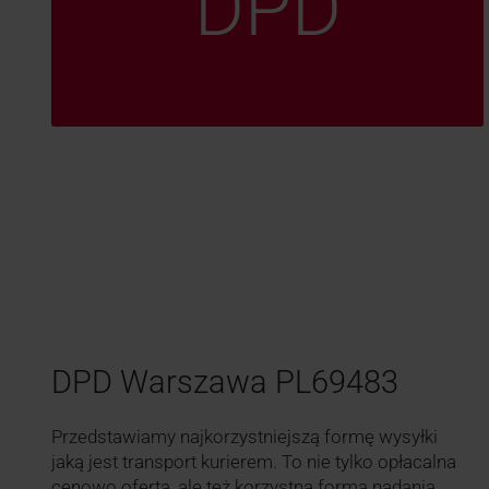
DPD
DPD Warszawa PL69483
Przedstawiamy najkorzystniejszą formę wysyłki
jaką jest transport kurierem. To nie tylko opłacalna
cenowo oferta, ale też korzystna forma nadania