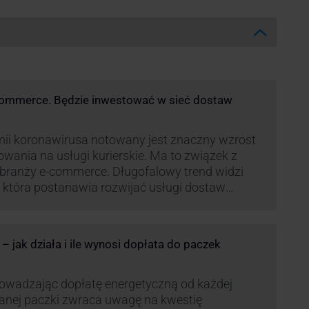
commerce. Będzie inwestować w sieć dostaw
ii koronawirusa notowany jest znaczny wzrost
wania na usługi kurierskie. Ma to związek z
branży e-commerce. Długofalowy trend widzi
 która postanawia rozwijać usługi dostaw
h, opartych m.in. o automaty paczkowe. W
D jest rozwój usługi DPD Pickup. Firma już teraz
 danymi.
 jak działa i ile wynosi dopłata do paczek
wadzając dopłatę energetyczną od każdej
anej paczki zwraca uwagę na kwestię