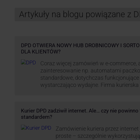
Artykuły na blogu powiązane z 
DPD OTWIERA NOWY HUB DROBNICOWY I SORTO
DLA KLIENTÓW?
Coraz więcej zamówień w e-commerce, a
zainteresowanie np. automatami paczko
standardowe, dotychczas funkcjonujące 
wystarczająco wydajne. Firma kurierska 
odpowiedzieć na zapotrzebowanie rynku n
tego względu pod Łodzią uruchomiono 
transportowo-logistyczne. Innowacyjny 
Kurier DPD zadziwił internet. Ale… czy nie powinn
sortownia to już piąty taki obiekt DPD w
standardem?
Zamówienie kuriera przez internet
proste – szczególnie wykorzystują