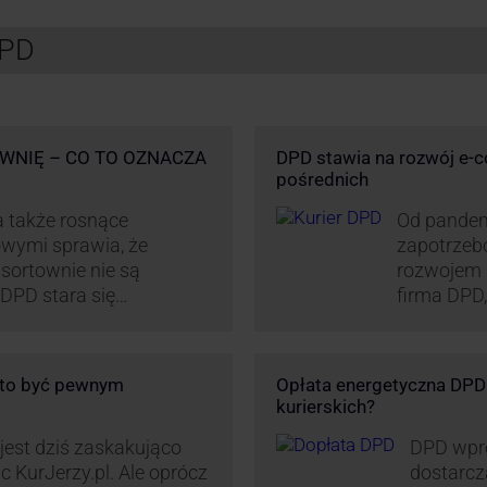
DPD
WNIĘ – CO TO OZNACZA
DPD stawia na rozwój e-
pośrednich
 także rosnące
Od pandem
wymi sprawia, że
zapotrzebo
sortownie nie są
rozwojem 
DPD stara się
firma DPD,
a usługi kurierskie. Z
pośrednic
nowe centrum
planach DP
hub drobnicowy i
chwali się
o to być pewnym
Opłata energetyczna DPD –
 …
kurierskich?
 jest dziś zaskakująco
DPD wpro
c KurJerzy.pl. Ale oprócz
dostarcz