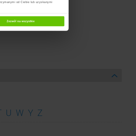
trzymanymi od Ciebie lub uzyskanymi
Zezwól na wszystkie
T
U
W
Y
Z