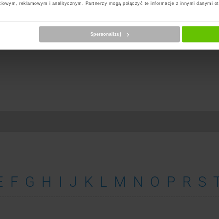
ciowym, reklamowym i analitycznym. Partnerzy mogą połączyć te informacje z innymi danymi o
Spersonalizuj
E
F
G
H
I
J
K
L
M
N
O
P
R
S