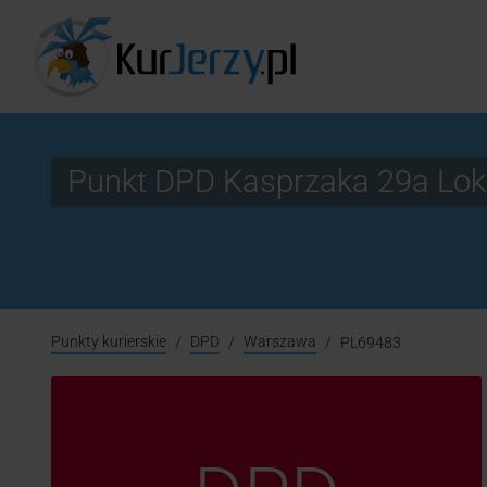
Punkt DPD Kasprzaka 29a Lo
Punkty kurierskie
DPD
Warszawa
PL69483