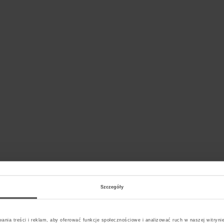
Szczegóły
ania treści i reklam, aby oferować funkcje społecznościowe i analizować ruch w naszej witrynie