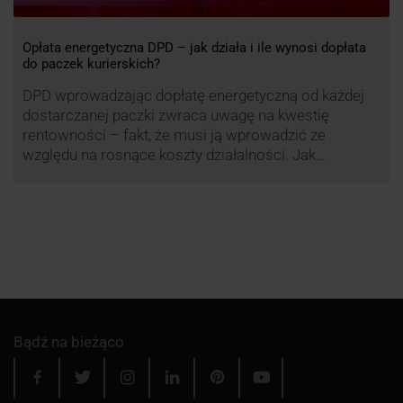
Opłata energetyczna DPD – jak działa i ile wynosi dopłata
do paczek kurierskich?
DPD wprowadzając dopłatę energetyczną od każdej
dostarczanej paczki zwraca uwagę na kwestię
rentowności – fakt, że musi ją wprowadzić ze
względu na rosnące koszty działalności. Jak
obliczana będzie teraz dopłata DPD? Warto ją
przeanalizować pod zdecydowanie szerszym kątem
– możliwe bowiem, że ruch DPD stanie się
standardem w całej branży kurierskiej.
Bądź na bieżąco