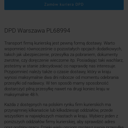
Zamów kuriera DPD
DPD Warszawa PL68994
Transport firmą kurierską jest pewną formą dostawy. Warto
wspomnieć równocześnie o pozostałych opcjach dodatkowych,
takich jak ubezpieczenie, przesyłka za pobraniem, dokumenty
zwrotne, czy doręczenie wieczorne itp. Posiadając taki wachlarz,
jesteśmy w stanie zdecydować co naprawdę nas interesuje.
Przypomnieć należy także o czasie dostawy, który w kraju
wynosi maksymalnie dwa dni robocze od momentu odebrania
przesyłki od nadawcy. W ten sposób mamy sposobność
dostarczyć pilną przesyłkę nawet na drugi koniec kraju w
maksymalnie 48 h.
Każda z dostępnych na polskim rynku firm kurierskich ma
przynajmniej kilkanaście lub kilkadziesiąt oddziałów, przede
wszystkim w największych miastach w kraju. Wybierz jeden z
poniższych oddziałów firmy kurierskiej, aby sprawdzić adres
oraz godziny pracy. Dzięki wielu opcjom możesz swoją przesyłkę