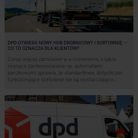
DPD OTWIERA NOWY HUB DROBNICOWY I SORTOWNIĘ –
CO TO OZNACZA DLA KLIENTÓW?
Coraz więcej zamówień w e-commerce, a także
rosnące zainteresowanie np. automatami
paczkowymi sprawia, że standardowe, dotychczas
funkcjonujące sortownie nie są wystarczająco
wydajne. Firma kurierska DPD stara się odpowiedzieć
na zapotrzebowanie rynku na usługi kurierskie. Z tego
względu pod Łodzią uruchomiono nowe centrum
transportowo-logistyczne. Innowacyjny hub
drobnicowy i sortownia to już piąty taki obiekt DPD w
…