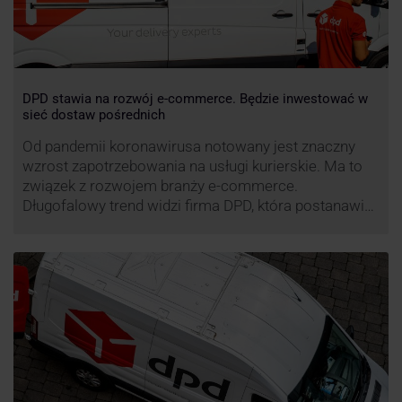
DPD stawia na rozwój e-commerce. Będzie inwestować w
sieć dostaw pośrednich
Od pandemii koronawirusa notowany jest znaczny
wzrost zapotrzebowania na usługi kurierskie. Ma to
związek z rozwojem branży e-commerce.
Długofalowy trend widzi firma DPD, która postanawia
rozwijać usługi dostaw pośrednich, opartych m.in. o
automaty paczkowe. W planach DPD jest rozwój
usługi DPD Pickup. Firma już teraz chwali się danymi.