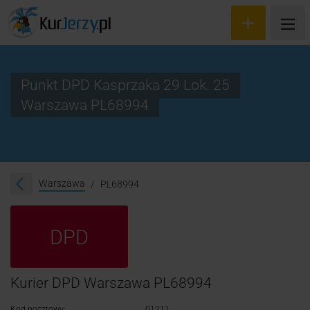
Punkt DPD Kasprzaka 29 Lok. 25
Warszawa PL68994
Wyceń przesyłkę
Zamów kuriera
Śledzenie przesyłki
Warszawa
PL68994
Blog
DPD
Cennik
Kontakt
Kurier DPD Warszawa PL68994
Kod pocztowy:
01211