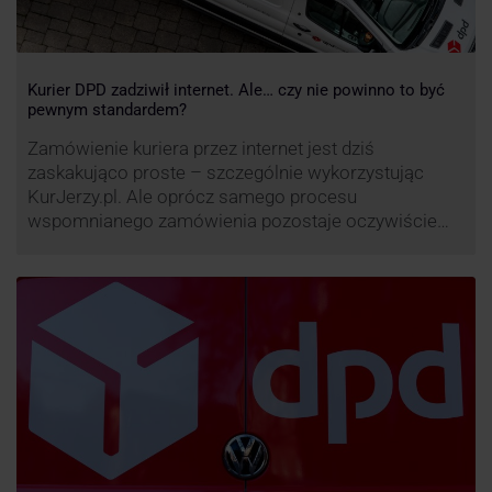
Kurier DPD zadziwił internet. Ale… czy nie powinno to być
pewnym standardem?
Zamówienie kuriera przez internet jest dziś
zaskakująco proste – szczególnie wykorzystując
KurJerzy.pl. Ale oprócz samego procesu
wspomnianego zamówienia pozostaje oczywiście
również kwestia doręczenia paczki – a więc i
prozaicznego kontaktu pomiędzy stronami. I tu
nadchodzi czas na wyjątkowo ciekawą historię tego,
co zrobił pewien kurier DPD.