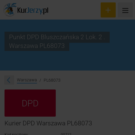
Punkt DPD Bluszczańska 2 Lok. 2 .
Warszawa PL68073
Wyceń przesyłkę
Zamów kuriera
Śledzenie przesyłki
Warszawa
PL68073
Blog
DPD
Cennik
Kontakt
Kurier DPD Warszawa PL68073
Kod pocztowy:
00712