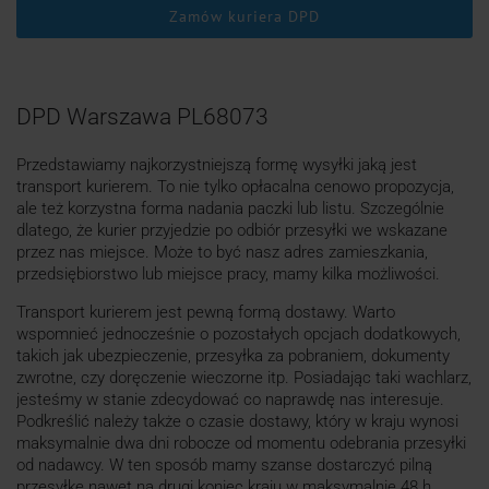
Zamów kuriera DPD
DPD Warszawa PL68073
Przedstawiamy najkorzystniejszą formę wysyłki jaką jest
transport kurierem. To nie tylko opłacalna cenowo propozycja,
ale też korzystna forma nadania paczki lub listu. Szczególnie
dlatego, że kurier przyjedzie po odbiór przesyłki we wskazane
przez nas miejsce. Może to być nasz adres zamieszkania,
przedsiębiorstwo lub miejsce pracy, mamy kilka możliwości.
Transport kurierem jest pewną formą dostawy. Warto
wspomnieć jednocześnie o pozostałych opcjach dodatkowych,
takich jak ubezpieczenie, przesyłka za pobraniem, dokumenty
zwrotne, czy doręczenie wieczorne itp. Posiadając taki wachlarz,
jesteśmy w stanie zdecydować co naprawdę nas interesuje.
Podkreślić należy także o czasie dostawy, który w kraju wynosi
maksymalnie dwa dni robocze od momentu odebrania przesyłki
od nadawcy. W ten sposób mamy szanse dostarczyć pilną
przesyłkę nawet na drugi koniec kraju w maksymalnie 48 h.