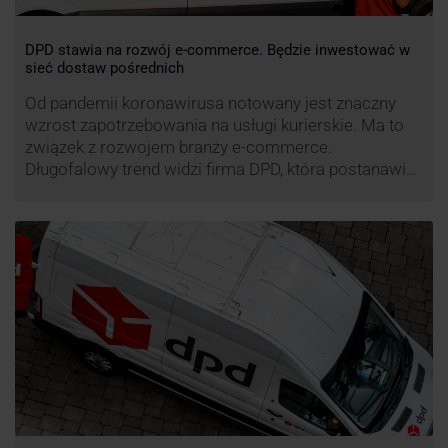
DPD stawia na rozwój e-commerce. Będzie inwestować w
sieć dostaw pośrednich
Od pandemii koronawirusa notowany jest znaczny
wzrost zapotrzebowania na usługi kurierskie. Ma to
związek z rozwojem branży e-commerce.
Długofalowy trend widzi firma DPD, która postanawia
rozwijać usługi dostaw pośrednich, opartych m.in. o
automaty paczkowe. W planach DPD jest rozwój
usługi DPD Pickup. Firma już teraz chwali się danymi.