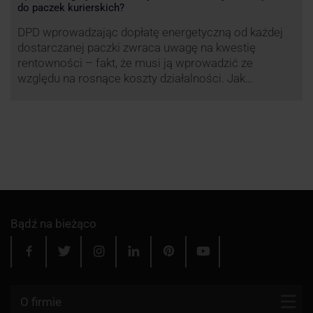
do paczek kurierskich?
DPD wprowadzając dopłatę energetyczną od każdej
dostarczanej paczki zwraca uwagę na kwestię
rentowności – fakt, że musi ją wprowadzić ze
względu na rosnące koszty działalności. Jak
obliczana będzie teraz dopłata DPD? Warto ją
przeanalizować pod zdecydowanie szerszym kątem
– możliwe bowiem, że ruch DPD stanie się
standardem w całej branży kurierskiej.
Bądź na bieżąco
O firmie