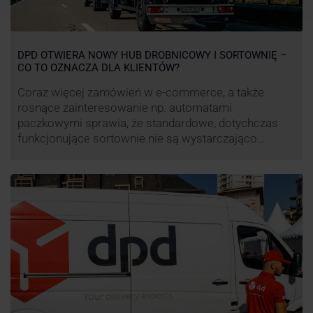
DPD OTWIERA NOWY HUB DROBNICOWY I SORTOWNIĘ –
CO TO OZNACZA DLA KLIENTÓW?
Coraz więcej zamówień w e-commerce, a także
rosnące zainteresowanie np. automatami
paczkowymi sprawia, że standardowe, dotychczas
funkcjonujące sortownie nie są wystarczająco
wydajne. Firma kurierska DPD stara się odpowiedzieć
na zapotrzebowanie rynku na usługi kurierskie. Z tego
względu pod Łodzią uruchomiono nowe centrum
transportowo-logistyczne. Innowacyjny hub
drobnicowy i sortownia to już piąty taki obiekt DPD w
…