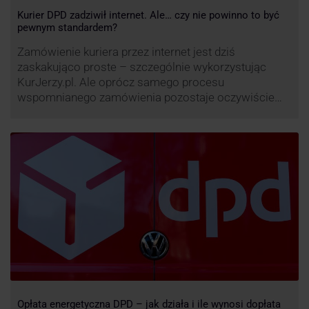
Kurier DPD zadziwił internet. Ale… czy nie powinno to być
pewnym standardem?
Zamówienie kuriera przez internet jest dziś
zaskakująco proste – szczególnie wykorzystując
KurJerzy.pl. Ale oprócz samego procesu
wspomnianego zamówienia pozostaje oczywiście
również kwestia doręczenia paczki – a więc i
prozaicznego kontaktu pomiędzy stronami. I tu
nadchodzi czas na wyjątkowo ciekawą historię tego,
co zrobił pewien kurier DPD.
Opłata energetyczna DPD – jak działa i ile wynosi dopłata