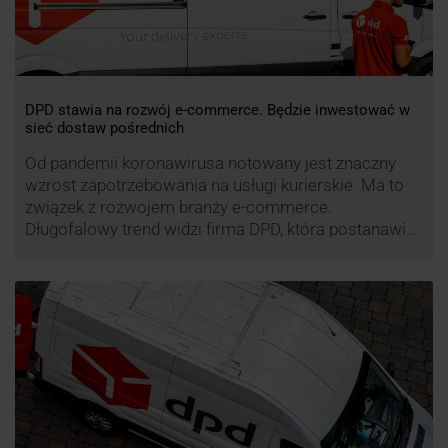
DPD stawia na rozwój e-commerce. Będzie inwestować w
sieć dostaw pośrednich
Od pandemii koronawirusa notowany jest znaczny
wzrost zapotrzebowania na usługi kurierskie. Ma to
związek z rozwojem branży e-commerce.
Długofalowy trend widzi firma DPD, która postanawia
rozwijać usługi dostaw pośrednich, opartych m.in. o
automaty paczkowe. W planach DPD jest rozwój
usługi DPD Pickup. Firma już teraz chwali się danymi.