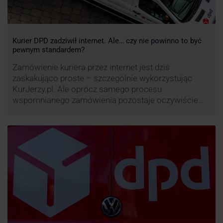
Kurier DPD zadziwił internet. Ale… czy nie powinno to być
pewnym standardem?
Zamówienie kuriera przez internet jest dziś
zaskakująco proste – szczególnie wykorzystując
KurJerzy.pl. Ale oprócz samego procesu
wspomnianego zamówienia pozostaje oczywiście
również kwestia doręczenia paczki – a więc i
prozaicznego kontaktu pomiędzy stronami. I tu
nadchodzi czas na wyjątkowo ciekawą historię tego,
co zrobił pewien kurier DPD.