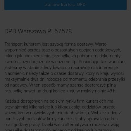
Zamów kuriera DPD
DPD Warszawa PL67578
Transport kurierem jest szybką formą dostawy. Warto
wspomnieć oprócz tego o pozostałych opcjach dodatkowych,
takich jak ubezpieczenie, przesyłka za pobraniem, dokumenty
zwrotne, czy doręczenie wieczorne itp. Posiadając taki wachlarz,
jesteśmy w stanie zdecydować co naprawdę nas interesuje.
Nadmienić należy także o czasie dostawy, który w kraju wynosi
maksymalnie dwa dni robocze od momentu odebrania przesyłki
od nadawcy. W ten sposób mamy szanse dostarczyć pilną
przesyłkę nawet na drugi koniec kraju w maksymalnie 48 h.
Każda z dostępnych na polskim rynku firm kurierskich ma
przynajmniej kilkanaście lub kilkadziesiąt oddziałów, przede
wszystkim w największych miastach w kraju. Wybierz jeden z
poniższych oddziałów firmy kurierskiej, aby sprawdzić adres
oraz godziny pracy. Dzięki wielu alternatywom możesz swoją
przesyłkę dostarczyć do jednego z oddziałów lub zamówić