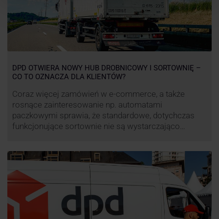
DPD OTWIERA NOWY HUB DROBNICOWY I SORTOWNIĘ –
CO TO OZNACZA DLA KLIENTÓW?
Coraz więcej zamówień w e-commerce, a także
rosnące zainteresowanie np. automatami
paczkowymi sprawia, że standardowe, dotychczas
funkcjonujące sortownie nie są wystarczająco
wydajne. Firma kurierska DPD stara się odpowiedzieć
na zapotrzebowanie rynku na usługi kurierskie. Z tego
względu pod Łodzią uruchomiono nowe centrum
transportowo-logistyczne. Innowacyjny hub
drobnicowy i sortownia to już piąty taki obiekt DPD w
…