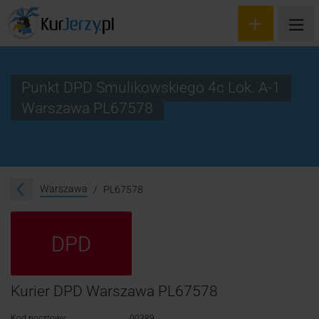
Punkt DPD Smulikowskiego 4c Lok. A-1
Warszawa PL67578
Wyceń przesyłkę
Zamów kuriera
Śledzenie przesyłki
Warszawa
PL67578
Blog
DPD
Cennik
Kontakt
Kurier DPD Warszawa PL67578
Kod pocztowy:
00389