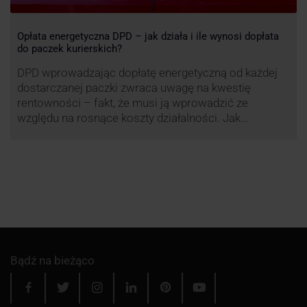
Opłata energetyczna DPD – jak działa i ile wynosi dopłata
do paczek kurierskich?
DPD wprowadzając dopłatę energetyczną od każdej
dostarczanej paczki zwraca uwagę na kwestię
rentowności – fakt, że musi ją wprowadzić ze
względu na rosnące koszty działalności. Jak
obliczana będzie teraz dopłata DPD? Warto ją
przeanalizować pod zdecydowanie szerszym kątem
– możliwe bowiem, że ruch DPD stanie się
standardem w całej branży kurierskiej.
Bądź na bieżąco