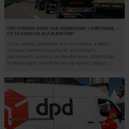
DPD OTWIERA NOWY HUB DROBNICOWY I SORTOWNIĘ –
CO TO OZNACZA DLA KLIENTÓW?
Coraz więcej zamówień w e-commerce, a także
rosnące zainteresowanie np. automatami
paczkowymi sprawia, że standardowe, dotychczas
funkcjonujące sortownie nie są wystarczająco
wydajne. Firma kurierska DPD stara się odpowiedzieć
na zapotrzebowanie rynku na usługi kurierskie. Z tego
względu pod Łodzią uruchomiono nowe centrum
transportowo-logistyczne. Innowacyjny hub
drobnicowy i sortownia to już piąty taki obiekt DPD w
…