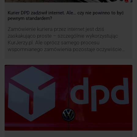
Kurier DPD zadziwił internet. Ale… czy nie powinno to być
pewnym standardem?
Zamówienie kuriera przez internet jest dziś
zaskakująco proste – szczególnie wykorzystując
KurJerzy.pl. Ale oprócz samego procesu
wspomnianego zamówienia pozostaje oczywiście
również kwestia doręczenia paczki – a więc i
prozaicznego kontaktu pomiędzy stronami. I tu
nadchodzi czas na wyjątkowo ciekawą historię tego,
co zrobił pewien kurier DPD.