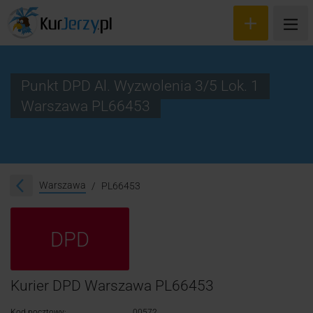
Punkt DPD Al. Wyzwolenia 3/5 Lok. 1
Warszawa PL66453
Wyceń przesyłkę
Zamów kuriera
Śledzenie przesyłki
Warszawa
PL66453
Blog
DPD
Cennik
Kontakt
Kurier DPD Warszawa PL66453
Kod pocztowy:
00572