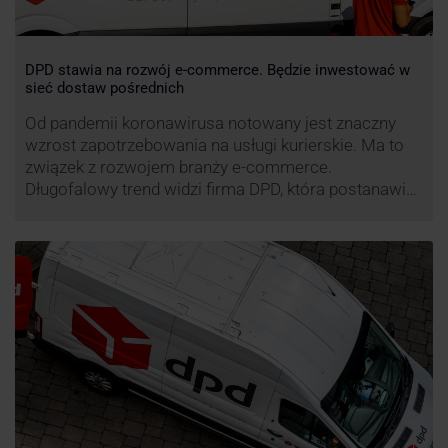
DPD stawia na rozwój e-commerce. Będzie inwestować w
sieć dostaw pośrednich
Od pandemii koronawirusa notowany jest znaczny
wzrost zapotrzebowania na usługi kurierskie. Ma to
związek z rozwojem branży e-commerce.
Długofalowy trend widzi firma DPD, która postanawia
rozwijać usługi dostaw pośrednich, opartych m.in. o
automaty paczkowe. W planach DPD jest rozwój
usługi DPD Pickup. Firma już teraz chwali się danymi.