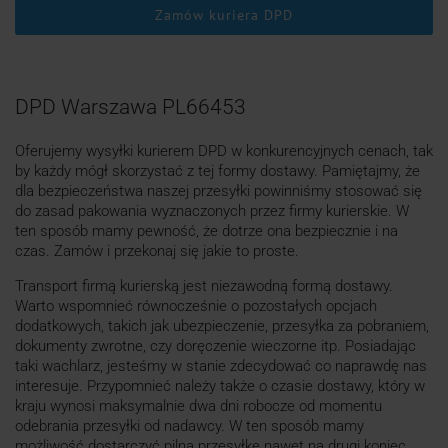
Zamów kuriera DPD
DPD Warszawa PL66453
Oferujemy wysyłki kurierem DPD w konkurencyjnych cenach, tak
by każdy mógł skorzystać z tej formy dostawy. Pamiętajmy, że
dla bezpieczeństwa naszej przesyłki powinniśmy stosować się
do zasad pakowania wyznaczonych przez firmy kurierskie. W
ten sposób mamy pewność, że dotrze ona bezpiecznie i na
czas. Zamów i przekonaj się jakie to proste.
Transport firmą kurierską jest niezawodną formą dostawy.
Warto wspomnieć równocześnie o pozostałych opcjach
dodatkowych, takich jak ubezpieczenie, przesyłka za pobraniem,
dokumenty zwrotne, czy doręczenie wieczorne itp. Posiadając
taki wachlarz, jesteśmy w stanie zdecydować co naprawdę nas
interesuje. Przypomnieć należy także o czasie dostawy, który w
kraju wynosi maksymalnie dwa dni robocze od momentu
odebrania przesyłki od nadawcy. W ten sposób mamy
możliwość dostarczyć pilną przesyłkę nawet na drugi koniec