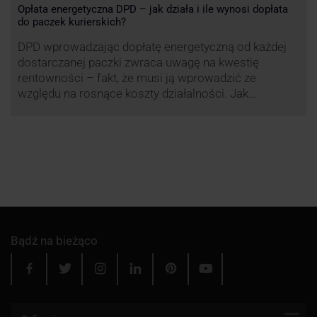
Opłata energetyczna DPD – jak działa i ile wynosi dopłata
do paczek kurierskich?
DPD wprowadzając dopłatę energetyczną od każdej
dostarczanej paczki zwraca uwagę na kwestię
rentowności – fakt, że musi ją wprowadzić ze
względu na rosnące koszty działalności. Jak
obliczana będzie teraz dopłata DPD? Warto ją
przeanalizować pod zdecydowanie szerszym kątem
– możliwe bowiem, że ruch DPD stanie się
standardem w całej branży kurierskiej.
Bądź na bieżąco