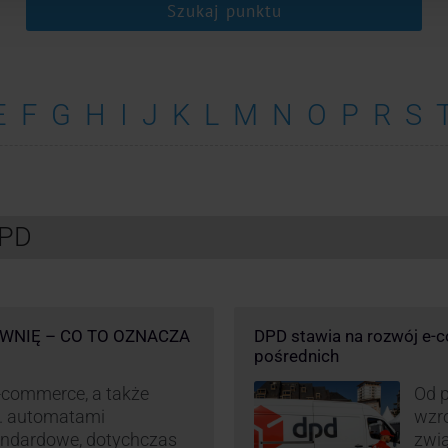
Szukaj punktu
E
F
G
H
I
J
K
L
M
N
O
P
R
S
DPD
WNIĘ – CO TO OZNACZA
DPD stawia na rozwój e-
pośrednich
-commerce, a także
Od p
p. automatami
wzro
andardowe, dotychczas
zwi