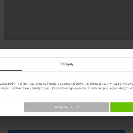
Szczegóły
ania treści i reklam, aby oferować funkcje społecznościowe i analizować ruch w naszej witrynie
ciowym, reklamowym i analitycznym. Partnerzy mogą połączyć te informacje z innymi danymi o
erz kuriera
Spersonalizuj