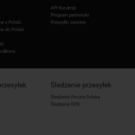
API KurJerzy
Program partnerski
ne z Polski
Przesyłki zwrotne
ne do Polski
ki
 odbioru
przesyłek
Śledzenie przesyłek
Śledzenie Poczta Polska
Śledzenie DPD