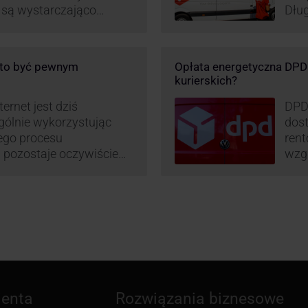
e są wystarczająco
Dług
D stara się
post
wanie rynku na usługi
opar
 pod Łodzią uruchomiono
DPD 
o to być pewnym
Opłata energetyczna DPD –
logistyczne.
chwa
kurierskich?
i sortownia to już piąty
ernet jest dziś
DPD
gólnie wykorzystując
dost
mego procesu
rent
pozostaje oczywiście
wzgl
paczki – a więc i
obli
dzy stronami. I tu
prz
 ciekawą historię tego,
– mo
stan
ienta
Rozwiązania biznesowe