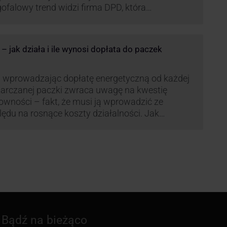
ofalowy trend widzi firma DPD, która
anawia rozwijać usługi dostaw pośrednich,
tych m.in. o automaty paczkowe. W planach
jest rozwój usługi DPD Pickup. Firma już teraz
 jak działa i ile wynosi dopłata do paczek
li się danymi.
 wprowadzając dopłatę energetyczną od każdej
arczanej paczki zwraca uwagę na kwestię
owności – fakt, że musi ją wprowadzić ze
ędu na rosnące koszty działalności. Jak
czana będzie teraz dopłata DPD? Warto ją
eanalizować pod zdecydowanie szerszym kątem
żliwe bowiem, że ruch DPD stanie się
dardem w całej branży kurierskiej.
Bądź na bieżąco