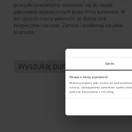
przesyłki powinniśmy stosować się do zasad
pakowania wyznaczonych przez firmy kurierskie. W
ten sposób mamy pewność, że dotrze ona
bezpiecznie i na czas. Zamów i przekonaj się jakie
to proste.
Wyszukaj punkt kurierski DPD
Zgoda
Dbamy o Twoją prywatność
Wykorzystujemy pliki cookie do spersonalizow
witryny, udostępniamy partnerom społecznoś
Search
podczas korzystania z ich usług.
Wybi