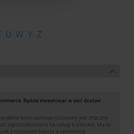
T
U
W
Y
Z
commerce. Będzie inwestować w sieć dostaw
andemii koronawirusa notowany jest znaczny
st zapotrzebowania na usługi kurierskie. Ma to
ązek z rozwojem branży e-commerce.