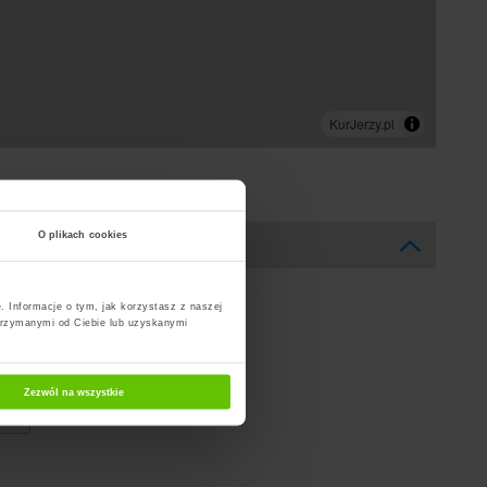
O plikach cookies
. Informacje o tym, jak korzystasz z naszej
trzymanymi od Ciebie lub uzyskanymi
Zezwól na wszystkie