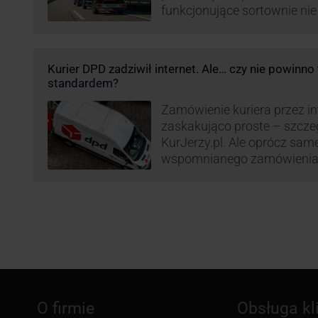
funkcjonujące sortownie ni
wydajne. Firma kurierska DP
odpowiedzieć na zapotrzebo
kurierskie. Z tego względu
Kurier DPD zadziwił internet. Ale… czy nie powinn
nowe centrum transportowo-
standardem?
Innowacyjny hub drobnicowy 
taki obiekt DPD w …
Zamówienie kuriera przez int
zaskakująco proste – szcze
KurJerzy.pl. Ale oprócz sa
wspomnianego zamówienia 
również kwestia doręczenia 
prozaicznego kontaktu pomię
nadchodzi czas na wyjątkowo
co zrobił pewien kurier DPD.
O firmie
Obsługa kl