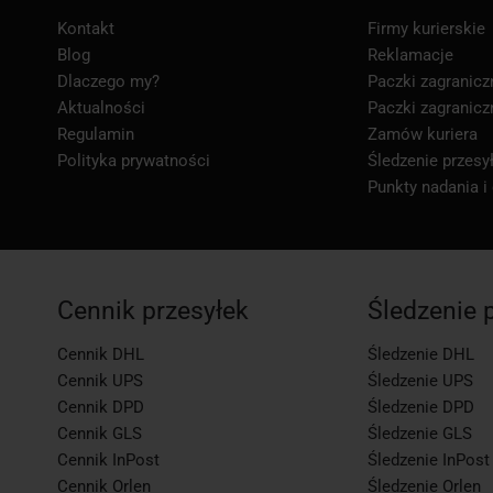
Kontakt
Firmy kurierskie
Blog
Reklamacje
Dlaczego my?
Paczki zagranicz
Aktualności
Paczki zagranicz
Regulamin
Zamów kuriera
Polityka prywatności
Śledzenie przesył
Punkty nadania i
Cennik przesyłek
Śledzenie 
Cennik DHL
Śledzenie DHL
Cennik UPS
Śledzenie UPS
Cennik DPD
Śledzenie DPD
Cennik GLS
Śledzenie GLS
Cennik InPost
Śledzenie InPost
Cennik Orlen
Śledzenie Orlen