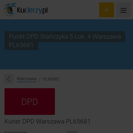
Punkt DPD Stańczyka 5 Lok. 4 Warszawa
PL65681
Wyceń przesyłkę
Zamów kuriera
Śledzenie przesyłki
Warszawa
PL65681
Blog
DPD
Cennik
Kontakt
Kurier DPD Warszawa PL65681
Kod pocztowy:
01237