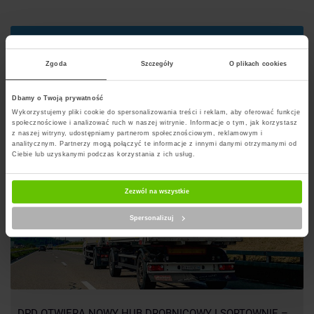
Szukaj punktu
Zgoda
Szczegóły
O plikach cookies
Artykuły na blogu powiązane z DPD
Dbamy o Twoją prywatność
Wykorzystujemy pliki cookie do spersonalizowania treści i reklam, aby oferować funkcje
społecznościowe i analizować ruch w naszej witrynie. Informacje o tym, jak korzystasz
z naszej witryny, udostępniamy partnerom społecznościowym, reklamowym i
analitycznym. Partnerzy mogą połączyć te informacje z innymi danymi otrzymanymi od
Ciebie lub uzyskanymi podczas korzystania z ich usług.
Zezwól na wszystkie
Spersonalizuj
DPD OTWIERA NOWY HUB DROBNICOWY I SORTOWNIĘ –