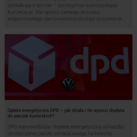
zaskakująco proste – szczególnie wykorzystując
KurJerzy.pl. Ale oprócz samego procesu
wspomnianego zamówienia pozostaje oczywiście
również kwestia doręczenia paczki – a więc i
prozaicznego kontaktu pomiędzy stronami. I tu
nadchodzi czas na wyjątkowo ciekawą historię tego,
co zrobił pewien kurier DPD.
Opłata energetyczna DPD – jak działa i ile wynosi dopłata
do paczek kurierskich?
DPD wprowadzając dopłatę energetyczną od każdej
dostarczanej paczki zwraca uwagę na kwestię