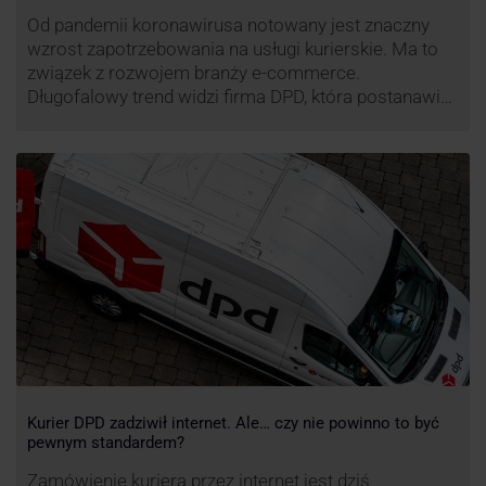
Od pandemii koronawirusa notowany jest znaczny
wzrost zapotrzebowania na usługi kurierskie. Ma to
związek z rozwojem branży e-commerce.
Długofalowy trend widzi firma DPD, która postanawia
rozwijać usługi dostaw pośrednich, opartych m.in. o
automaty paczkowe. W planach DPD jest rozwój
usługi DPD Pickup. Firma już teraz chwali się danymi.
Kurier DPD zadziwił internet. Ale… czy nie powinno to być
pewnym standardem?
Zamówienie kuriera przez internet jest dziś