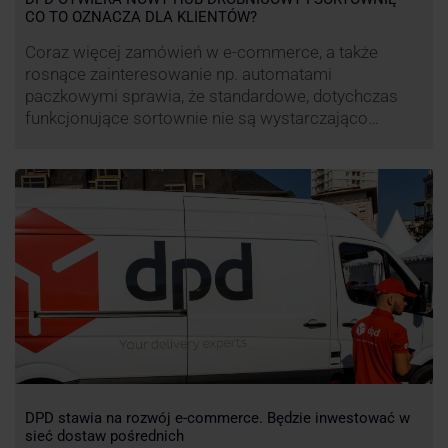
CO TO OZNACZA DLA KLIENTÓW?
Coraz więcej zamówień w e-commerce, a także
rosnące zainteresowanie np. automatami
paczkowymi sprawia, że standardowe, dotychczas
funkcjonujące sortownie nie są wystarczająco
wydajne. Firma kurierska DPD stara się odpowiedzieć
na zapotrzebowanie rynku na usługi kurierskie. Z tego
względu pod Łodzią uruchomiono nowe centrum
transportowo-logistyczne. Innowacyjny hub
drobnicowy i sortownia to już piąty taki obiekt DPD w
…
DPD stawia na rozwój e-commerce. Będzie inwestować w
sieć dostaw pośrednich