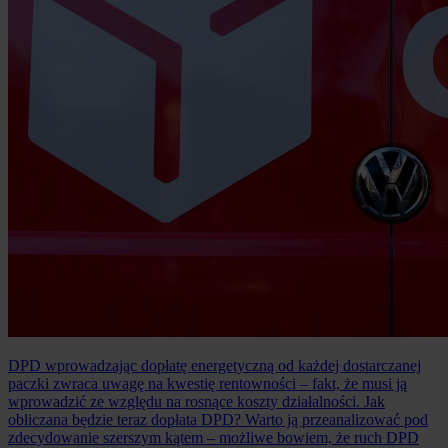
DPD wprowadzając dopłatę energetyczną od każdej dostarczanej
paczki zwraca uwagę na kwestię rentowności – fakt, że musi ją
wprowadzić ze względu na rosnące koszty działalności. Jak
obliczana będzie teraz dopłata DPD? Warto ją przeanalizować pod
zdecydowanie szerszym kątem – możliwe bowiem, że ruch DPD