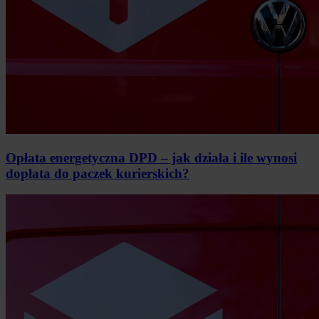
Opłata energetyczna DPD – jak działa i ile wynosi
dopłata do paczek kurierskich?