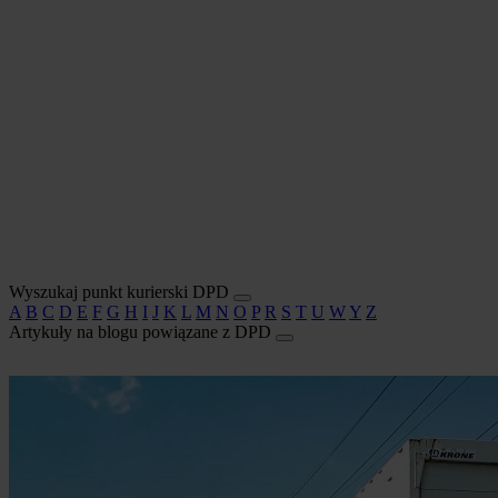
Wyszukaj punkt kurierski DPD
A
B
C
D
E
F
G
H
I
J
K
L
M
N
O
P
R
S
T
U
W
Y
Z
Artykuły na blogu powiązane z DPD