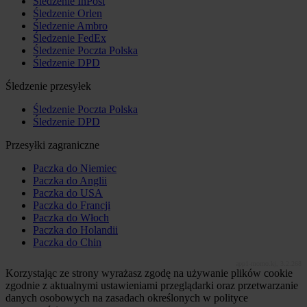
Śledzenie InPost
Śledzenie Orlen
Śledzenie Ambro
Śledzenie FedEx
Śledzenie Poczta Polska
Śledzenie DPD
Śledzenie przesyłek
Śledzenie Poczta Polska
Śledzenie DPD
Przesyłki zagraniczne
Paczka do Niemiec
Paczka do Anglii
Paczka do USA
Paczka do Francji
Paczka do Włoch
Paczka do Holandii
Paczka do Chin
app1-momo.kj, 3.2.268
Korzystając ze strony wyrażasz zgodę na używanie plików cookie
zgodnie z aktualnymi ustawieniami przeglądarki oraz przetwarzanie
danych osobowych na zasadach określonych w polityce