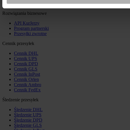
Punkty nadania i odbioru
Rozwiązania biznesowe
API KurJerzy
Program partnerski
Przesyłki zwrotne
Cennik przesyłek
Cennik DHL
Cennik UPS
Cennik DPD
Cennik GLS
Cennik InPost
Cennik Orlen
Cennik Ambro
Cennik FedEx
Śledzenie przesyłek
Śledzenie DHL
Śledzenie UPS
Śledzenie DPD
Śledzenie GLS