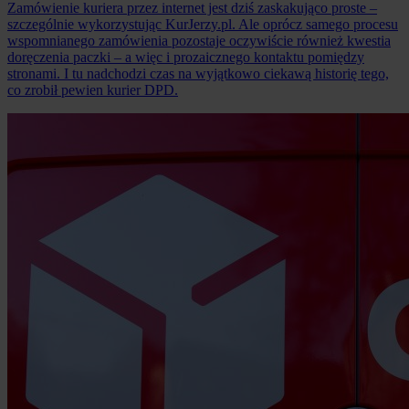
Zamówienie kuriera przez internet jest dziś zaskakująco proste –
szczególnie wykorzystując KurJerzy.pl. Ale oprócz samego procesu
wspomnianego zamówienia pozostaje oczywiście również kwestia
doręczenia paczki – a więc i prozaicznego kontaktu pomiędzy
stronami. I tu nadchodzi czas na wyjątkowo ciekawą historię tego,
co zrobił pewien kurier DPD.