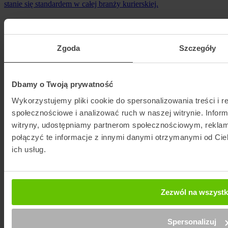
stanie się standardem w całej branży kurierskiej.
Zgoda
Szczegóły
Bądź na bieżąco
O firmie
Dbamy o Twoją prywatność
Kontakt
Wykorzystujemy pliki cookie do spersonalizowania treści i r
Blog
społecznościowe i analizować ruch w naszej witrynie. Inform
Dlaczego my?
witryny, udostępniamy partnerom społecznościowym, rekla
Aktualności
Regulamin
połączyć te informacje z innymi danymi otrzymanymi od Cie
Polityka prywatności
ich usług.
Obsługa klienta
Firmy kurierskie
Reklamacje
Zezwól na wszystk
Paczki zagraniczne z Polski
Paczki zagraniczne do Polski
Zamów kuriera
Spersonalizuj
Śledzenie przesyłki