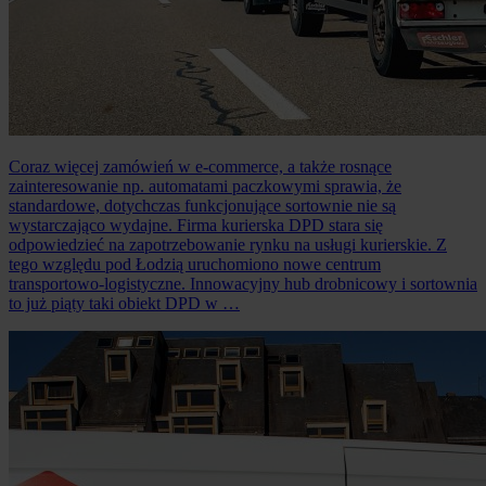
Coraz więcej zamówień w e-commerce, a także rosnące
zainteresowanie np. automatami paczkowymi sprawia, że
standardowe, dotychczas funkcjonujące sortownie nie są
wystarczająco wydajne. Firma kurierska DPD stara się
odpowiedzieć na zapotrzebowanie rynku na usługi kurierskie. Z
tego względu pod Łodzią uruchomiono nowe centrum
transportowo-logistyczne. Innowacyjny hub drobnicowy i sortownia
to już piąty taki obiekt DPD w …