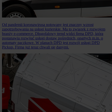
Od pandemii koronawirusa notowany jest znaczny wzrost
zapotrzebowania na usługi kurierskie. Ma to związek z rozwojem
branży e-commerce. Długofalowy trend widzi firma DPD, która
postanawia rozwijać usługi dostaw pośrednich, opartych m.in. o
automaty paczkowe. W planach DPD jest rozwój usługi DPD
Pickup. Firma już teraz chwali się danymi.