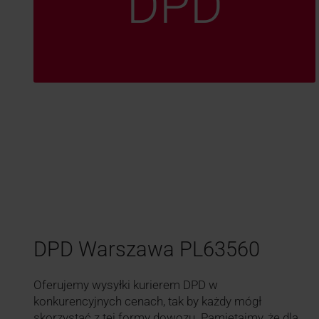
DPD
DPD Warszawa PL63560
Oferujemy wysyłki kurierem DPD w
konkurencyjnych cenach, tak by każdy mógł
skorzystać z tej formy dowozu. Pamiętajmy, że dla