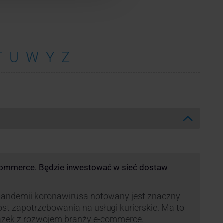
T
U
W
Y
Z
commerce. Będzie inwestować w sieć dostaw
andemii koronawirusa notowany jest znaczny
st zapotrzebowania na usługi kurierskie. Ma to
ązek z rozwojem branży e-commerce.