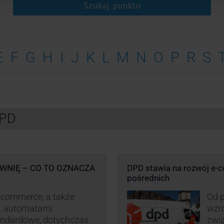
Szukaj punktu
E
F
G
H
I
J
K
L
M
N
O
P
R
S
DPD
WNIĘ – CO TO OZNACZA
DPD stawia na rozwój e-
pośrednich
-commerce, a także
Od p
p. automatami
wzro
andardowe, dotychczas
zwi