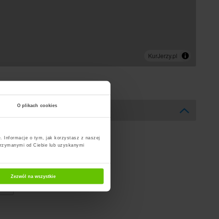
O plikach cookies
. Informacje o tym, jak korzystasz z naszej
trzymanymi od Ciebie lub uzyskanymi
Zezwól na wszystkie