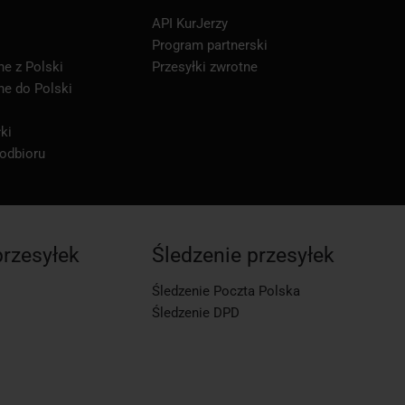
API KurJerzy
Program partnerski
ne z Polski
Przesyłki zwrotne
ne do Polski
ki
 odbioru
przesyłek
Śledzenie przesyłek
Śledzenie Poczta Polska
Śledzenie DPD