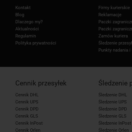
Kontakt
Firmy kurierskie
Blog
Reklamacje
Dlaczego my?
Paczki zagranicz
Aktualności
Paczki zagranicz
Regulamin
Zamów kuriera
Polityka prywatności
Śledzenie przesył
Punkty nadania i
Cennik przesyłek
Śledzenie 
Cennik DHL
Śledzenie DHL
Cennik UPS
Śledzenie UPS
Cennik DPD
Śledzenie DPD
Cennik GLS
Śledzenie GLS
Cennik InPost
Śledzenie InPost
Cennik Orlen
Śledzenie Orlen