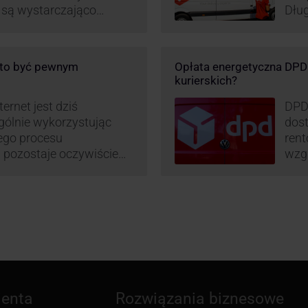
e są wystarczająco
Dług
D stara się
post
wanie rynku na usługi
opar
 pod Łodzią uruchomiono
DPD 
o to być pewnym
Opłata energetyczna DPD –
logistyczne.
chwa
kurierskich?
i sortownia to już piąty
ernet jest dziś
DPD
gólnie wykorzystując
dost
mego procesu
rent
pozostaje oczywiście
wzgl
paczki – a więc i
obli
dzy stronami. I tu
prz
 ciekawą historię tego,
– mo
stan
ienta
Rozwiązania biznesowe