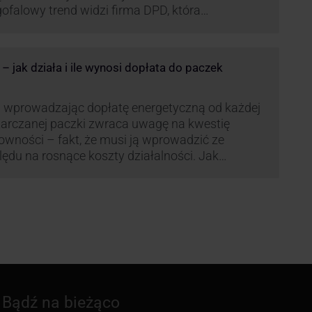
ofalowy trend widzi firma DPD, która
anawia rozwijać usługi dostaw pośrednich,
tych m.in. o automaty paczkowe. W planach
jest rozwój usługi DPD Pickup. Firma już teraz
 jak działa i ile wynosi dopłata do paczek
li się danymi.
 wprowadzając dopłatę energetyczną od każdej
arczanej paczki zwraca uwagę na kwestię
owności – fakt, że musi ją wprowadzić ze
ędu na rosnące koszty działalności. Jak
czana będzie teraz dopłata DPD? Warto ją
eanalizować pod zdecydowanie szerszym kątem
żliwe bowiem, że ruch DPD stanie się
dardem w całej branży kurierskiej.
Bądź na bieżąco