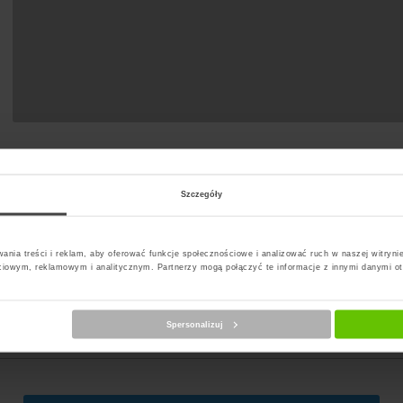
Szczegóły
ania treści i reklam, aby oferować funkcje społecznościowe i analizować ruch w naszej witrynie
ciowym, reklamowym i analitycznym. Partnerzy mogą połączyć te informacje z innymi danymi o
erz kuriera
Spersonalizuj