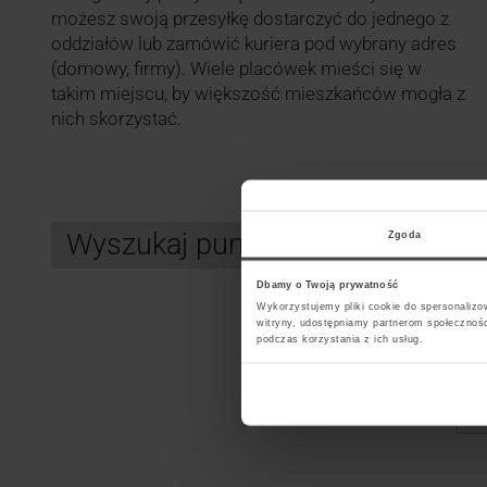
możesz swoją przesyłkę dostarczyć do jednego z
oddziałów lub zamówić kuriera pod wybrany adres
(domowy, firmy). Wiele placówek mieści się w
takim miejscu, by większość mieszkańców mogła z
nich skorzystać.
Wyszukaj punkt kurierski DPD
Zgoda
Dbamy o Twoją prywatność
Wykorzystujemy pliki cookie do spersonalizow
witryny, udostępniamy partnerom społecznoś
Search
podczas korzystania z ich usług.
Wybi