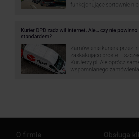
funkcjonujące sortownie ni
wydajne. Firma kurierska DP
odpowiedzieć na zapotrzebo
kurierskie. Z tego względu
Kurier DPD zadziwił internet. Ale… czy nie powinn
nowe centrum transportowo-
standardem?
Innowacyjny hub drobnicowy 
taki obiekt DPD w …
Zamówienie kuriera przez int
zaskakująco proste – szcze
KurJerzy.pl. Ale oprócz sa
wspomnianego zamówienia 
również kwestia doręczenia 
prozaicznego kontaktu pomię
nadchodzi czas na wyjątkowo
co zrobił pewien kurier DPD.
O firmie
Obsługa kl