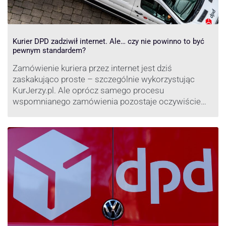
Kurier DPD zadziwił internet. Ale… czy nie powinno to być
pewnym standardem?
Zamówienie kuriera przez internet jest dziś
zaskakująco proste – szczególnie wykorzystując
KurJerzy.pl. Ale oprócz samego procesu
wspomnianego zamówienia pozostaje oczywiście
również kwestia doręczenia paczki – a więc i
prozaicznego kontaktu pomiędzy stronami. I tu
nadchodzi czas na wyjątkowo ciekawą historię tego,
co zrobił pewien kurier DPD.