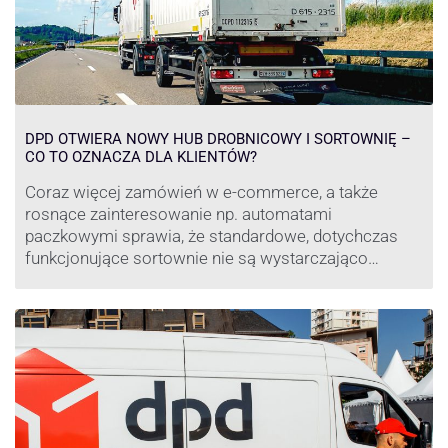
DPD OTWIERA NOWY HUB DROBNICOWY I SORTOWNIĘ –
CO TO OZNACZA DLA KLIENTÓW?
Coraz więcej zamówień w e-commerce, a także
rosnące zainteresowanie np. automatami
paczkowymi sprawia, że standardowe, dotychczas
funkcjonujące sortownie nie są wystarczająco
wydajne. Firma kurierska DPD stara się odpowiedzieć
na zapotrzebowanie rynku na usługi kurierskie. Z tego
względu pod Łodzią uruchomiono nowe centrum
transportowo-logistyczne. Innowacyjny hub
drobnicowy i sortownia to już piąty taki obiekt DPD w
…