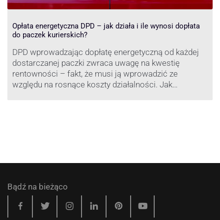
Opłata energetyczna DPD – jak działa i ile wynosi dopłata
do paczek kurierskich?
DPD wprowadzając dopłatę energetyczną od każdej
dostarczanej paczki zwraca uwagę na kwestię
rentowności – fakt, że musi ją wprowadzić ze
względu na rosnące koszty działalności. Jak
obliczana będzie teraz dopłata DPD? Warto ją
przeanalizować pod zdecydowanie szerszym kątem
– możliwe bowiem, że ruch DPD stanie się
standardem w całej branży kurierskiej.
Bądź na bieżąco