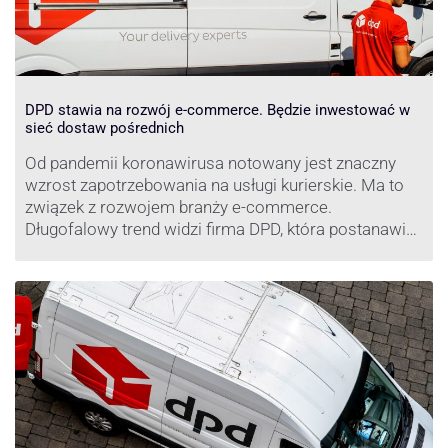
DPD stawia na rozwój e-commerce. Będzie inwestować w
sieć dostaw pośrednich
Od pandemii koronawirusa notowany jest znaczny
wzrost zapotrzebowania na usługi kurierskie. Ma to
związek z rozwojem branży e-commerce.
Długofalowy trend widzi firma DPD, która postanawia
rozwijać usługi dostaw pośrednich, opartych m.in. o
automaty paczkowe. W planach DPD jest rozwój
usługi DPD Pickup. Firma już teraz chwali się danymi.