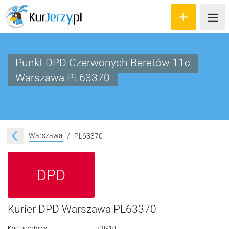
Punkt DPD Czerwonych Beretów 11c
Warszawa PL63370
Wyceń przesyłkę
Zamów kuriera
Śledzenie przesyłki
Warszawa
PL63370
Blog
DPD
Cennik
Kontakt
Kurier DPD Warszawa PL63370
Kod pocztowy:
00910