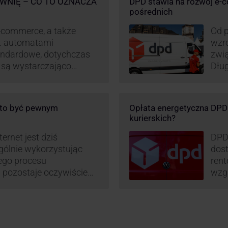
WNIĘ – CO TO OZNACZA
DPD stawia na rozwój e-
pośrednich
-commerce, a także
Od p
p. automatami
wzro
andardowe, dotychczas
zwi
e są wystarczająco
Dług
D stara się
post
wanie rynku na usługi
opar
 pod Łodzią uruchomiono
DPD 
o to być pewnym
Opłata energetyczna DPD –
logistyczne.
chwa
kurierskich?
i sortownia to już piąty
ernet jest dziś
DPD
gólnie wykorzystując
dost
mego procesu
rent
pozostaje oczywiście
wzgl
paczki – a więc i
obli
dzy stronami. I tu
prz
 ciekawą historię tego,
– mo
stan