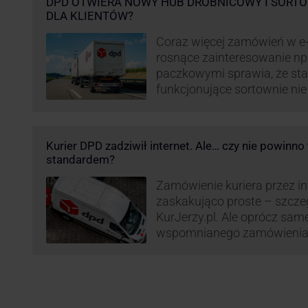
DPD OTWIERA NOWY HUB DROBNICOWY I SORTO
DLA KLIENTÓW?
Coraz więcej zamówień w e
rosnące zainteresowanie n
paczkowymi sprawia, że st
funkcjonujące sortownie ni
wydajne. Firma kurierska DP
odpowiedzieć na zapotrzebo
kurierskie. Z tego względu
Kurier DPD zadziwił internet. Ale… czy nie powinn
nowe centrum transportowo-
standardem?
Innowacyjny hub drobnicowy 
taki obiekt DPD w …
Zamówienie kuriera przez int
zaskakująco proste – szcze
KurJerzy.pl. Ale oprócz sa
wspomnianego zamówienia 
również kwestia doręczenia 
prozaicznego kontaktu pomię
nadchodzi czas na wyjątkowo
co zrobił pewien kurier DPD.