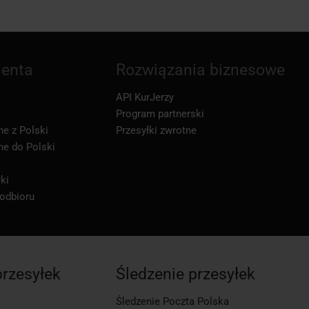
ienta
Rozwiązania biznesowe
API KurJerzy
Program partnerski
ne z Polski
Przesyłki zwrotne
ne do Polski
ki
 odbioru
przesyłek
Śledzenie przesyłek
Śledzenie Poczta Polska