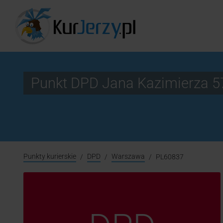
Punkt DPD Jana Kazimierza 5
Punkty kurierskie
DPD
Warszawa
PL60837