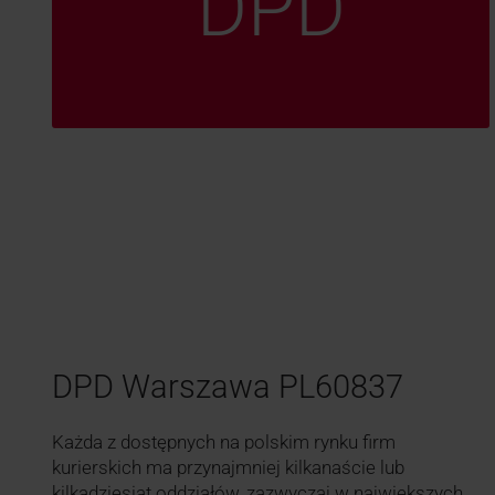
DPD
DPD Warszawa PL60837
Każda z dostępnych na polskim rynku firm
kurierskich ma przynajmniej kilkanaście lub
kilkadziesiąt oddziałów, zazwyczaj w największych