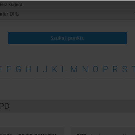
erz kuriera
Szukaj punktu
E
F
G
H
I
J
K
L
M
N
O
P
R
S
DPD