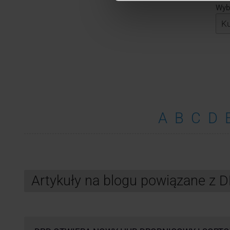
Wybi
A
B
C
D
Artykuły na blogu powiązane z 