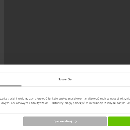
Szczegóły
ania treści i reklam, aby oferować funkcje społecznościowe i analizować ruch w naszej witrynie
ciowym, reklamowym i analitycznym. Partnerzy mogą połączyć te informacje z innymi danymi o
Spersonalizuj