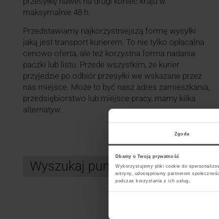
przesyłkę nawet na drugi koniec kraju w
maksymalnie 48 h.
Przedstawiamy najkorzystniejszą formę wysyłki
jaką jest transport kurierem. To nie tylko opłacalna
cenowo oferta, ale też korzystna forma nadania
paczki lub listu. Przede wszystkim, że kurier
przyjedzie po odbiór przesyłki we wskazane przez
nas miejsce. Może to być nasz adres zamieszkania,
przedsiębiorstwo lub miejsce pracy, mamy kilka
alternatyw.
Zgoda
Dbamy o Twoją prywatność
Wyszukaj punkt kurierski DPD
Wykorzystujemy pliki cookie do spersonalizow
witryny, udostępniamy partnerom społecznoś
podczas korzystania z ich usług.
Search