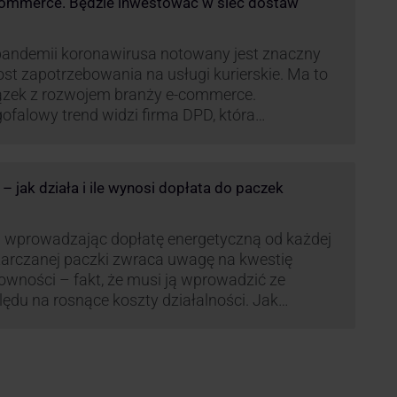
commerce. Będzie inwestować w sieć dostaw
andemii koronawirusa notowany jest znaczny
st zapotrzebowania na usługi kurierskie. Ma to
ązek z rozwojem branży e-commerce.
ofalowy trend widzi firma DPD, która
anawia rozwijać usługi dostaw pośrednich,
tych m.in. o automaty paczkowe. W planach
jest rozwój usługi DPD Pickup. Firma już teraz
 jak działa i ile wynosi dopłata do paczek
li się danymi.
 wprowadzając dopłatę energetyczną od każdej
arczanej paczki zwraca uwagę na kwestię
owności – fakt, że musi ją wprowadzić ze
ędu na rosnące koszty działalności. Jak
czana będzie teraz dopłata DPD? Warto ją
eanalizować pod zdecydowanie szerszym kątem
żliwe bowiem, że ruch DPD stanie się
dardem w całej branży kurierskiej.