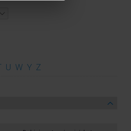
T
U
W
Y
Z