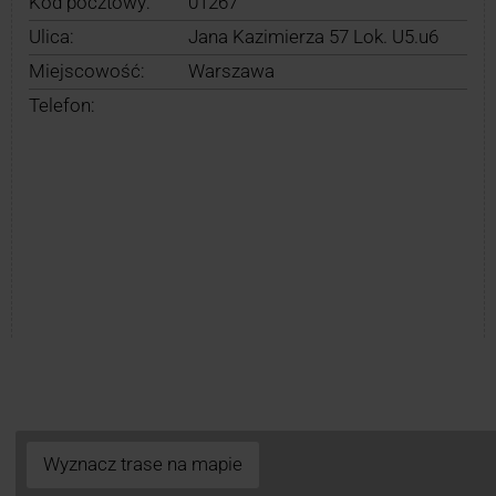
Kod pocztowy:
01267
Ulica:
Jana Kazimierza 57 Lok. U5.u6
Miejscowość:
Warszawa
Telefon:
Wyznacz trase na mapie