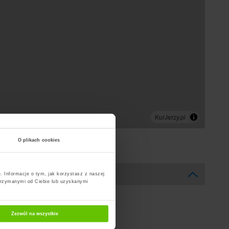
O plikach cookies
. Informacje o tym, jak korzystasz z naszej
trzymanymi od Ciebie lub uzyskanymi
Zezwól na wszystkie