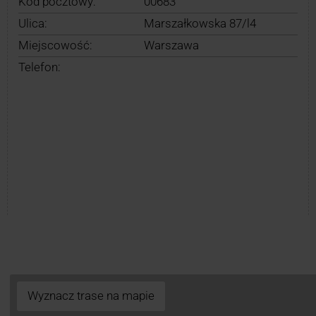
Kod pocztowy:
00683
Ulica:
Marszałkowska 87/l4
Miejscowość:
Warszawa
Telefon:
Wyznacz trase na mapie