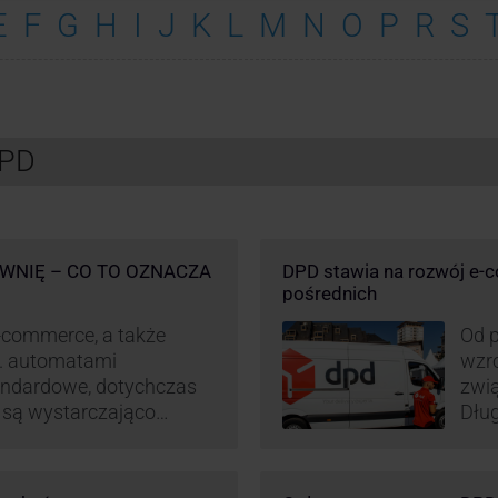
E
F
G
H
I
J
K
L
M
N
O
P
R
S
DPD
WNIĘ – CO TO OZNACZA
DPD stawia na rozwój e-
pośrednich
-commerce, a także
Od p
p. automatami
wzro
andardowe, dotychczas
zwi
e są wystarczająco
Dług
D stara się
post
wanie rynku na usługi
opar
 pod Łodzią uruchomiono
DPD 