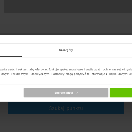
Szczegóły
ania treści i reklam, aby oferować funkcje społecznościowe i analizować ruch w naszej witrynie
ciowym, reklamowym i analitycznym. Partnerzy mogą połączyć te informacje z innymi danymi o
erz kuriera
Spersonalizuj
Szukaj punktu