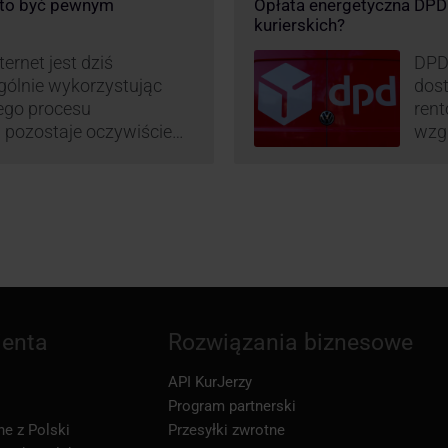
o to być pewnym
Opłata energetyczna DPD –
logistyczne.
chwa
kurierskich?
i sortownia to już piąty
ernet jest dziś
DPD
gólnie wykorzystując
dost
mego procesu
rent
pozostaje oczywiście
wzgl
paczki – a więc i
obli
dzy stronami. I tu
prz
 ciekawą historię tego,
– mo
stan
ienta
Rozwiązania biznesowe
API KurJerzy
Program partnerski
ne z Polski
Przesyłki zwrotne