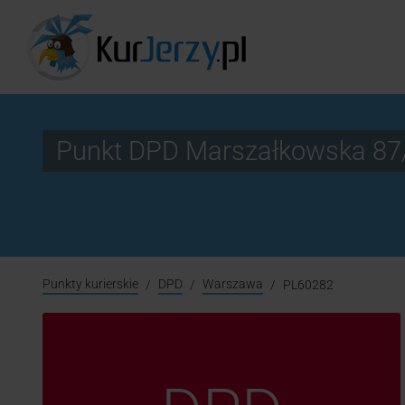
Punkt DPD Marszałkowska 87
Punkty kurierskie
DPD
Warszawa
PL60282