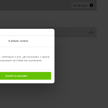
O plikach cookies
. Informacje o tym, jak korzystasz z naszej
trzymanymi od Ciebie lub uzyskanymi
Zezwól na wszystkie