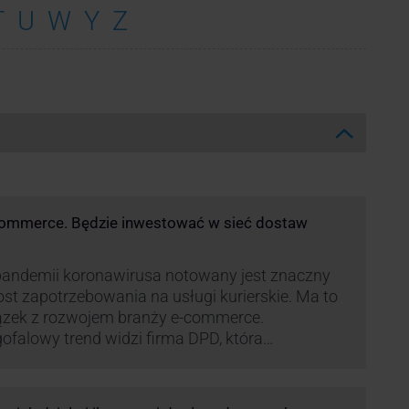
T
U
W
Y
Z
commerce. Będzie inwestować w sieć dostaw
andemii koronawirusa notowany jest znaczny
st zapotrzebowania na usługi kurierskie. Ma to
ązek z rozwojem branży e-commerce.
ofalowy trend widzi firma DPD, która
anawia rozwijać usługi dostaw pośrednich,
tych m.in. o automaty paczkowe. W planach
jest rozwój usługi DPD Pickup. Firma już teraz