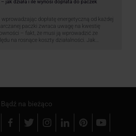
 jak działa i ile wynosi dopłata do paczek
li się danymi.
 wprowadzając dopłatę energetyczną od każdej
arczanej paczki zwraca uwagę na kwestię
owności – fakt, że musi ją wprowadzić ze
ędu na rosnące koszty działalności. Jak
czana będzie teraz dopłata DPD? Warto ją
eanalizować pod zdecydowanie szerszym kątem
żliwe bowiem, że ruch DPD stanie się
dardem w całej branży kurierskiej.
Bądź na bieżąco