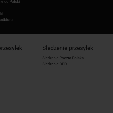
ne do Polski
ki
 odbioru
przesyłek
Śledzenie przesyłek
Śledzenie Poczta Polska
Śledzenie DPD