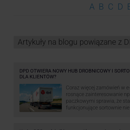
A
B
C
D
Artykuły na blogu powiązane z 
DPD OTWIERA NOWY HUB DROBNICOWY I SORTO
DLA KLIENTÓW?
Coraz więcej zamówień w e
rosnące zainteresowanie n
paczkowymi sprawia, że st
funkcjonujące sortownie ni
wydajne. Firma kurierska DP
odpowiedzieć na zapotrzebo
kurierskie. Z tego względu