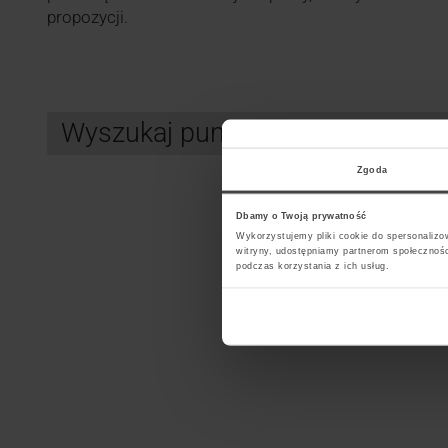
propozycji.
Wyszukaj punkt kurierski DPD
Zgoda
Search
Dbamy o Twoją prywatność
Wykorzystujemy pliki cookie do spersonalizow
witryny, udostępniamy partnerom społecznoś
Wybi
podczas korzystania z ich usług.