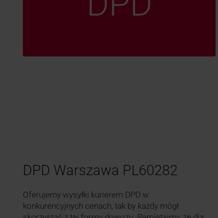
DPD
DPD Warszawa PL60282
Oferujemy wysyłki kurierem DPD w
konkurencyjnych cenach, tak by każdy mógł
skorzystać z tej formy dowozu. Pamiętajmy, że dla