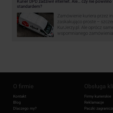
Kurier DPD zadziwił internet. Ale… czy nie powinn
nowe centrum transportowo-
standardem?
Innowacyjny hub drobnicowy 
taki obiekt DPD w …
Zamówienie kuriera przez int
zaskakująco proste – szcze
KurJerzy.pl. Ale oprócz sa
wspomnianego zamówienia 
również kwestia doręczenia 
prozaicznego kontaktu pomię
nadchodzi czas na wyjątkowo
co zrobił pewien kurier DPD.
O firmie
Obsługa kl
Kontakt
Firmy kurierskie
Blog
Reklamacje
Dlaczego my?
Paczki zagranicz