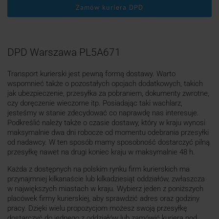
Zamów kuriera DPD
DPD Warszawa PL5A671
Transport kurierski jest pewną formą dostawy. Warto
wspomnieć także o pozostałych opcjach dodatkowych, takich
jak ubezpieczenie, przesyłka za pobraniem, dokumenty zwrotne,
czy doręczenie wieczorne itp. Posiadając taki wachlarz,
jesteśmy w stanie zdecydować co naprawdę nas interesuje.
Podkreślić należy także o czasie dostawy, który w kraju wynosi
maksymalnie dwa dni robocze od momentu odebrania przesyłki
od nadawcy. W ten sposób mamy sposobność dostarczyć pilną
przesyłkę nawet na drugi koniec kraju w maksymalnie 48 h.
Każda z dostępnych na polskim rynku firm kurierskich ma
przynajmniej kilkanaście lub kilkadziesiąt oddziałów, zwłaszcza
w największych miastach w kraju. Wybierz jeden z poniższych
placówek firmy kurierskiej, aby sprawdzić adres oraz godziny
pracy. Dzięki wielu propozycjom możesz swoją przesyłkę
dostarczyć do jednego z oddziałów lub zamówić kuriera pod