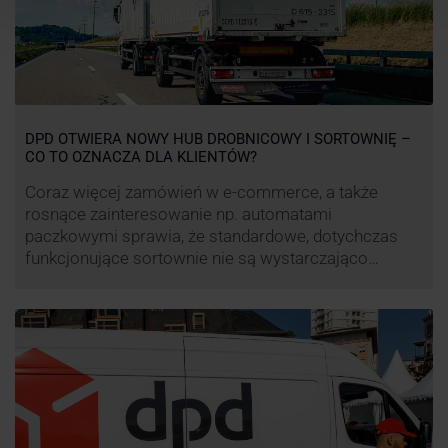
DPD OTWIERA NOWY HUB DROBNICOWY I SORTOWNIĘ –
CO TO OZNACZA DLA KLIENTÓW?
Coraz więcej zamówień w e-commerce, a także
rosnące zainteresowanie np. automatami
paczkowymi sprawia, że standardowe, dotychczas
funkcjonujące sortownie nie są wystarczająco
wydajne. Firma kurierska DPD stara się odpowiedzieć
na zapotrzebowanie rynku na usługi kurierskie. Z tego
względu pod Łodzią uruchomiono nowe centrum
transportowo-logistyczne. Innowacyjny hub
drobnicowy i sortownia to już piąty taki obiekt DPD w
…