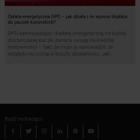
Opłata energetyczna DPD – jak działa i ile wynosi dopłata
do paczek kurierskich?
DPD wprowadzając dopłatę energetyczną od każdej
dostarczanej paczki zwraca uwagę na kwestię
rentowności – fakt, że musi ją wprowadzić ze
względu na rosnące koszty działalności. Jak
obliczana będzie teraz dopłata DPD? Warto ją
przeanalizować pod zdecydowanie szerszym kątem
– możliwe bowiem, że ruch DPD stanie się
standardem w całej branży kurierskiej.
Bądź na bieżąco