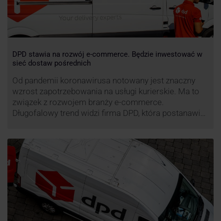
DPD stawia na rozwój e-commerce. Będzie inwestować w
sieć dostaw pośrednich
Od pandemii koronawirusa notowany jest znaczny
wzrost zapotrzebowania na usługi kurierskie. Ma to
związek z rozwojem branży e-commerce.
Długofalowy trend widzi firma DPD, która postanawia
rozwijać usługi dostaw pośrednich, opartych m.in. o
automaty paczkowe. W planach DPD jest rozwój
usługi DPD Pickup. Firma już teraz chwali się danymi.