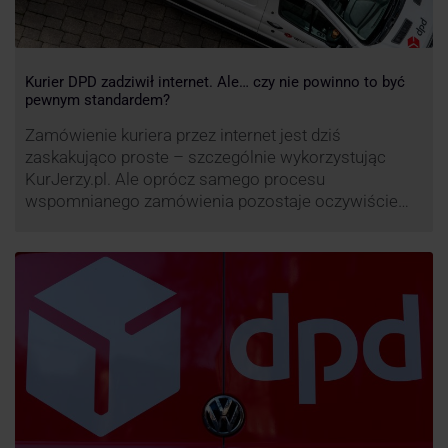
Kurier DPD zadziwił internet. Ale… czy nie powinno to być
pewnym standardem?
Zamówienie kuriera przez internet jest dziś
zaskakująco proste – szczególnie wykorzystując
KurJerzy.pl. Ale oprócz samego procesu
wspomnianego zamówienia pozostaje oczywiście
również kwestia doręczenia paczki – a więc i
prozaicznego kontaktu pomiędzy stronami. I tu
nadchodzi czas na wyjątkowo ciekawą historię tego,
co zrobił pewien kurier DPD.