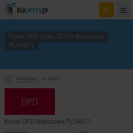
Punkt DPD Solec 32/34 Warszawa
PL5A671
Wyceń przesyłkę
Zamów kuriera
Śledzenie przesyłki
Warszawa
PL5A671
Blog
DPD
Cennik
Kontakt
Kurier DPD Warszawa PL5A671
Kod pocztowy:
00391