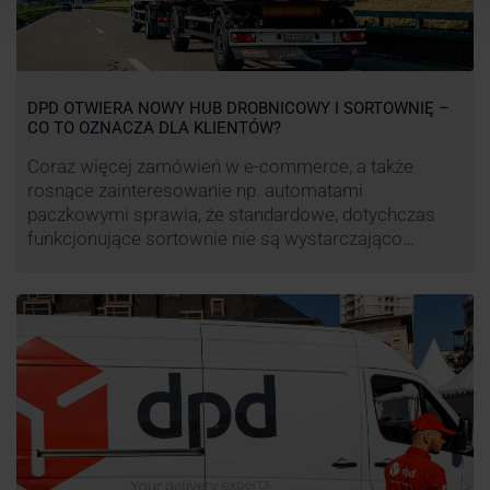
DPD OTWIERA NOWY HUB DROBNICOWY I SORTOWNIĘ –
CO TO OZNACZA DLA KLIENTÓW?
Coraz więcej zamówień w e-commerce, a także
rosnące zainteresowanie np. automatami
paczkowymi sprawia, że standardowe, dotychczas
funkcjonujące sortownie nie są wystarczająco
wydajne. Firma kurierska DPD stara się odpowiedzieć
na zapotrzebowanie rynku na usługi kurierskie. Z tego
względu pod Łodzią uruchomiono nowe centrum
transportowo-logistyczne. Innowacyjny hub
drobnicowy i sortownia to już piąty taki obiekt DPD w
…