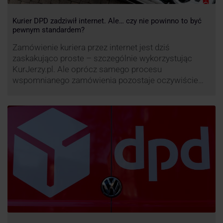
Kurier DPD zadziwił internet. Ale… czy nie powinno to być
pewnym standardem?
Zamówienie kuriera przez internet jest dziś
zaskakująco proste – szczególnie wykorzystując
KurJerzy.pl. Ale oprócz samego procesu
wspomnianego zamówienia pozostaje oczywiście
również kwestia doręczenia paczki – a więc i
prozaicznego kontaktu pomiędzy stronami. I tu
nadchodzi czas na wyjątkowo ciekawą historię tego,
co zrobił pewien kurier DPD.