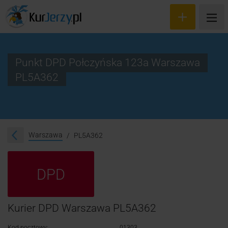
Punkt DPD Połczyńska 123a Warszawa
PL5A362
Wyceń przesyłkę
Zamów kuriera
Śledzenie przesyłki
Warszawa
PL5A362
Blog
DPD
Cennik
Kontakt
Kurier DPD Warszawa PL5A362
Kod pocztowy:
01303