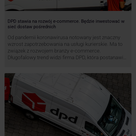
DPD stawia na rozwój e-commerce. Będzie inwestować w
sieć dostaw pośrednich
Od pandemii koronawirusa notowany jest znaczny
wzrost zapotrzebowania na usługi kurierskie. Ma to
związek z rozwojem branży e-commerce.
Długofalowy trend widzi firma DPD, która postanawia
rozwijać usługi dostaw pośrednich, opartych m.in. o
automaty paczkowe. W planach DPD jest rozwój
usługi DPD Pickup. Firma już teraz chwali się danymi.