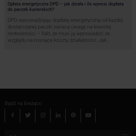
Opłata energetyczna DPD – jak działa i ile wynosi dopłata
do paczek kurierskich?
DPD wprowadzając dopłatę energetyczną od każdej
dostarczanej paczki zwraca uwagę na kwestię
rentowności – fakt, że musi ją wprowadzić ze
względu na rosnące koszty działalności. Jak
obliczana będzie teraz dopłata DPD? Warto ją
przeanalizować pod zdecydowanie szerszym kątem
– możliwe bowiem, że ruch DPD stanie się
standardem w całej branży kurierskiej.
Bądź na bieżąco