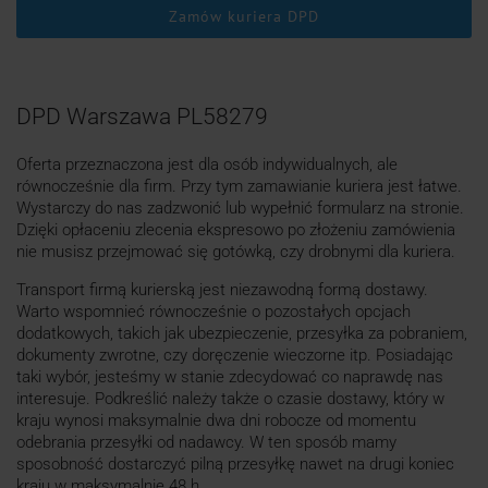
Zamów kuriera DPD
DPD Warszawa PL58279
Oferta przeznaczona jest dla osób indywidualnych, ale
równocześnie dla firm. Przy tym zamawianie kuriera jest łatwe.
Wystarczy do nas zadzwonić lub wypełnić formularz na stronie.
Dzięki opłaceniu zlecenia ekspresowo po złożeniu zamówienia
nie musisz przejmować się gotówką, czy drobnymi dla kuriera.
Transport firmą kurierską jest niezawodną formą dostawy.
Warto wspomnieć równocześnie o pozostałych opcjach
dodatkowych, takich jak ubezpieczenie, przesyłka za pobraniem,
dokumenty zwrotne, czy doręczenie wieczorne itp. Posiadając
taki wybór, jesteśmy w stanie zdecydować co naprawdę nas
interesuje. Podkreślić należy także o czasie dostawy, który w
kraju wynosi maksymalnie dwa dni robocze od momentu
odebrania przesyłki od nadawcy. W ten sposób mamy
sposobność dostarczyć pilną przesyłkę nawet na drugi koniec
kraju w maksymalnie 48 h.