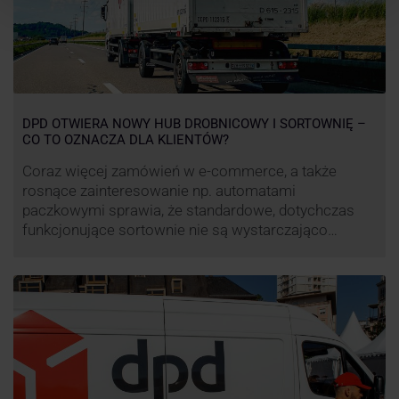
DPD OTWIERA NOWY HUB DROBNICOWY I SORTOWNIĘ –
CO TO OZNACZA DLA KLIENTÓW?
Coraz więcej zamówień w e-commerce, a także
rosnące zainteresowanie np. automatami
paczkowymi sprawia, że standardowe, dotychczas
funkcjonujące sortownie nie są wystarczająco
wydajne. Firma kurierska DPD stara się odpowiedzieć
na zapotrzebowanie rynku na usługi kurierskie. Z tego
względu pod Łodzią uruchomiono nowe centrum
transportowo-logistyczne. Innowacyjny hub
drobnicowy i sortownia to już piąty taki obiekt DPD w
…