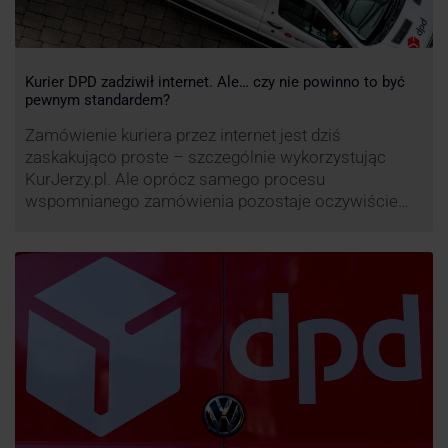
Kurier DPD zadziwił internet. Ale… czy nie powinno to być
pewnym standardem?
Zamówienie kuriera przez internet jest dziś
zaskakująco proste – szczególnie wykorzystując
KurJerzy.pl. Ale oprócz samego procesu
wspomnianego zamówienia pozostaje oczywiście
również kwestia doręczenia paczki – a więc i
prozaicznego kontaktu pomiędzy stronami. I tu
nadchodzi czas na wyjątkowo ciekawą historię tego,
co zrobił pewien kurier DPD.