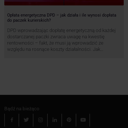
Opłata energetyczna DPD – jak działa i ile wynosi dopłata
do paczek kurierskich?
DPD wprowadzając dopłatę energetyczną od każdej
dostarczanej paczki zwraca uwagę na kwestię
rentowności – fakt, że musi ją wprowadzić ze
względu na rosnące koszty działalności. Jak
obliczana będzie teraz dopłata DPD? Warto ją
przeanalizować pod zdecydowanie szerszym kątem
– możliwe bowiem, że ruch DPD stanie się
standardem w całej branży kurierskiej.
Bądź na bieżąco