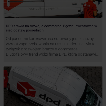
DPD stawia na rozwój e-commerce. Będzie inwestować w
sieć dostaw pośrednich
Od pandemii koronawirusa notowany jest znaczny
wzrost zapotrzebowania na usługi kurierskie. Ma to
związek z rozwojem branży e-commerce.
Długofalowy trend widzi firma DPD, która postanawia
rozwijać usługi dostaw pośrednich, opartych m.in. o
automaty paczkowe. W planach DPD jest rozwój
usługi DPD Pickup. Firma już teraz chwali się danymi.