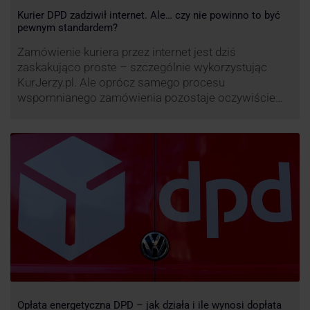
Kurier DPD zadziwił internet. Ale… czy nie powinno to być
pewnym standardem?
Zamówienie kuriera przez internet jest dziś
zaskakująco proste – szczególnie wykorzystując
KurJerzy.pl. Ale oprócz samego procesu
wspomnianego zamówienia pozostaje oczywiście
również kwestia doręczenia paczki – a więc i
prozaicznego kontaktu pomiędzy stronami. I tu
nadchodzi czas na wyjątkowo ciekawą historię tego,
co zrobił pewien kurier DPD.
Opłata energetyczna DPD – jak działa i ile wynosi dopłata