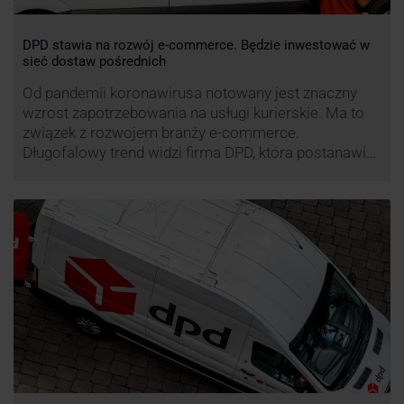
DPD stawia na rozwój e-commerce. Będzie inwestować w
sieć dostaw pośrednich
Od pandemii koronawirusa notowany jest znaczny
wzrost zapotrzebowania na usługi kurierskie. Ma to
związek z rozwojem branży e-commerce.
Długofalowy trend widzi firma DPD, która postanawia
rozwijać usługi dostaw pośrednich, opartych m.in. o
automaty paczkowe. W planach DPD jest rozwój
usługi DPD Pickup. Firma już teraz chwali się danymi.