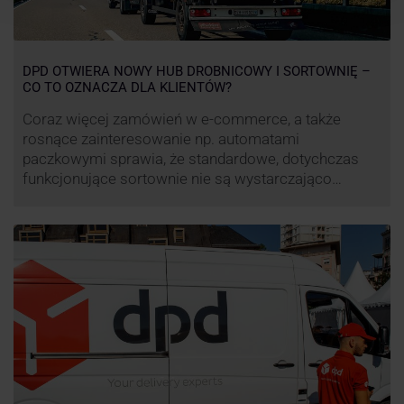
DPD OTWIERA NOWY HUB DROBNICOWY I SORTOWNIĘ –
CO TO OZNACZA DLA KLIENTÓW?
Coraz więcej zamówień w e-commerce, a także
rosnące zainteresowanie np. automatami
paczkowymi sprawia, że standardowe, dotychczas
funkcjonujące sortownie nie są wystarczająco
wydajne. Firma kurierska DPD stara się odpowiedzieć
na zapotrzebowanie rynku na usługi kurierskie. Z tego
względu pod Łodzią uruchomiono nowe centrum
transportowo-logistyczne. Innowacyjny hub
drobnicowy i sortownia to już piąty taki obiekt DPD w
…