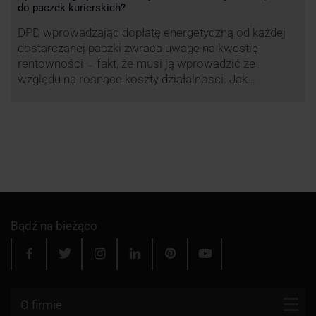
do paczek kurierskich?
DPD wprowadzając dopłatę energetyczną od każdej
dostarczanej paczki zwraca uwagę na kwestię
rentowności – fakt, że musi ją wprowadzić ze
względu na rosnące koszty działalności. Jak
obliczana będzie teraz dopłata DPD? Warto ją
przeanalizować pod zdecydowanie szerszym kątem
– możliwe bowiem, że ruch DPD stanie się
standardem w całej branży kurierskiej.
Bądź na bieżąco
O firmie