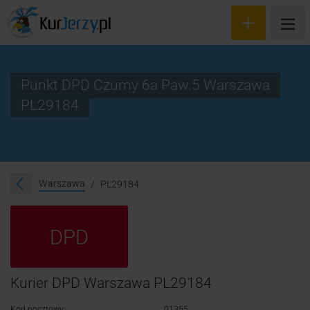
Punkt DPD Czumy 6a Paw.5 Warszawa
PL29184
Wyceń przesyłkę
Zamów kuriera
Śledzenie przesyłki
Warszawa
PL29184
Blog
DPD
Cennik
Kontakt
Kurier DPD Warszawa PL29184
Kod pocztowy:
01355