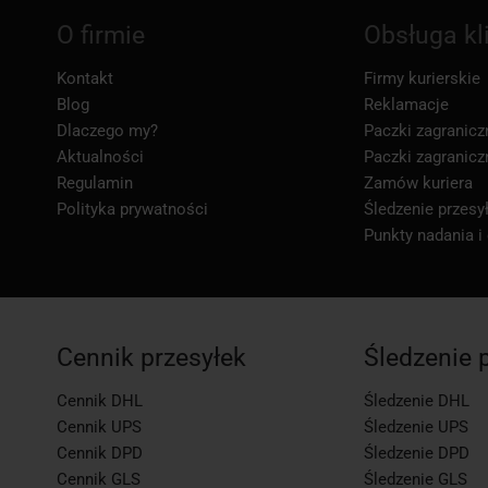
O firmie
Obsługa kl
Kontakt
Firmy kurierskie
Blog
Reklamacje
Dlaczego my?
Paczki zagranicz
Aktualności
Paczki zagranicz
Regulamin
Zamów kuriera
Polityka prywatności
Śledzenie przesył
Punkty nadania i
Cennik przesyłek
Śledzenie 
Cennik DHL
Śledzenie DHL
Cennik UPS
Śledzenie UPS
Cennik DPD
Śledzenie DPD
Cennik GLS
Śledzenie GLS