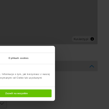
O plikach cookies
. Informacje o tym, jak korzystasz z naszej
trzymanymi od Ciebie lub uzyskanymi
Zezwól na wszystkie