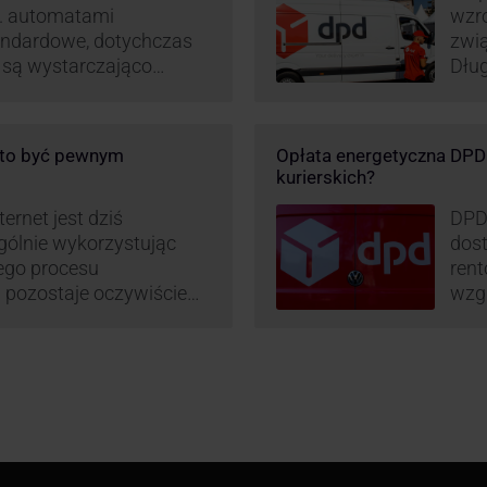
p. automatami
wzro
andardowe, dotychczas
zwi
e są wystarczająco
Dług
D stara się
post
wanie rynku na usługi
opar
 pod Łodzią uruchomiono
DPD 
o to być pewnym
Opłata energetyczna DPD –
logistyczne.
chwa
kurierskich?
i sortownia to już piąty
ernet jest dziś
DPD
gólnie wykorzystując
dost
mego procesu
rent
pozostaje oczywiście
wzgl
paczki – a więc i
obli
dzy stronami. I tu
prz
 ciekawą historię tego,
– mo
stan