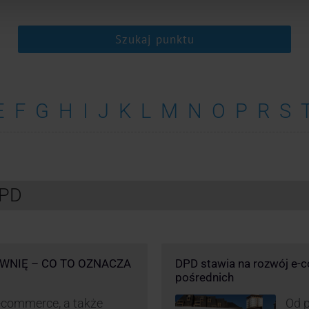
Szukaj punktu
E
F
G
H
I
J
K
L
M
N
O
P
R
S
DPD
WNIĘ – CO TO OZNACZA
DPD stawia na rozwój e-
pośrednich
-commerce, a także
Od p