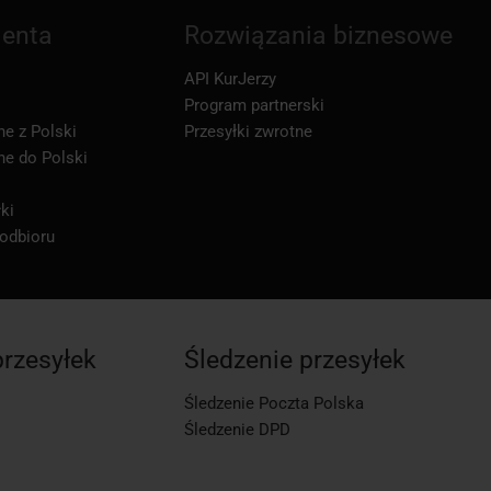
ienta
Rozwiązania biznesowe
API KurJerzy
Program partnerski
ne z Polski
Przesyłki zwrotne
ne do Polski
ki
 odbioru
przesyłek
Śledzenie przesyłek
Śledzenie Poczta Polska
Śledzenie DPD