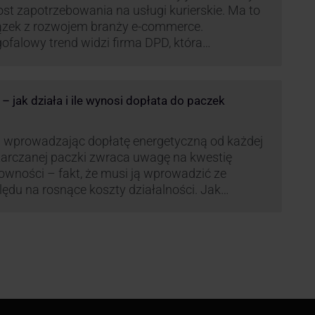
st zapotrzebowania na usługi kurierskie. Ma to
ązek z rozwojem branży e-commerce.
ofalowy trend widzi firma DPD, która
anawia rozwijać usługi dostaw pośrednich,
tych m.in. o automaty paczkowe. W planach
jest rozwój usługi DPD Pickup. Firma już teraz
 jak działa i ile wynosi dopłata do paczek
li się danymi.
 wprowadzając dopłatę energetyczną od każdej
arczanej paczki zwraca uwagę na kwestię
owności – fakt, że musi ją wprowadzić ze
ędu na rosnące koszty działalności. Jak
czana będzie teraz dopłata DPD? Warto ją
eanalizować pod zdecydowanie szerszym kątem
żliwe bowiem, że ruch DPD stanie się
dardem w całej branży kurierskiej.