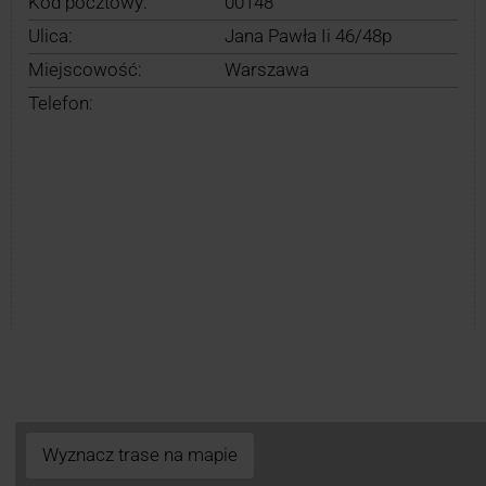
Kod pocztowy:
00148
Ulica:
Jana Pawła Ii 46/48p
Miejscowość:
Warszawa
Telefon:
Wyznacz trase na mapie