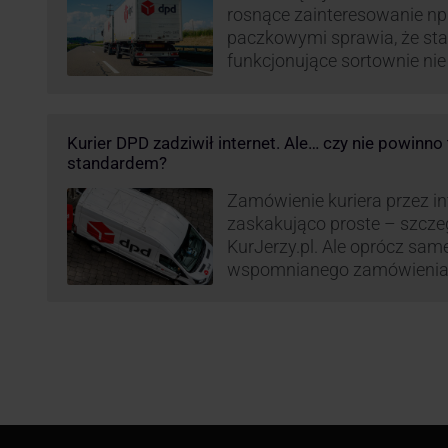
rosnące zainteresowanie n
paczkowymi sprawia, że st
funkcjonujące sortownie ni
wydajne. Firma kurierska DP
odpowiedzieć na zapotrzebo
kurierskie. Z tego względu
Kurier DPD zadziwił internet. Ale… czy nie powinn
nowe centrum transportowo-
standardem?
Innowacyjny hub drobnicowy 
taki obiekt DPD w …
Zamówienie kuriera przez int
zaskakująco proste – szcze
KurJerzy.pl. Ale oprócz sa
wspomnianego zamówienia 
również kwestia doręczenia 
prozaicznego kontaktu pomię
nadchodzi czas na wyjątkowo
co zrobił pewien kurier DPD.