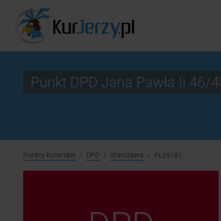
Punkt DPD Jana Pawła Ii 46
Punkty kurierskie
DPD
Warszawa
PL29181