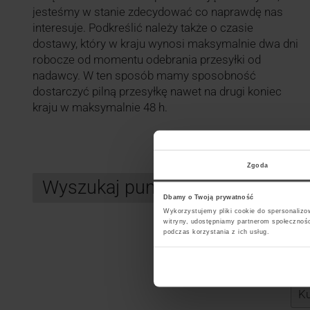
jesteśmy w stanie zdecydować co naprawdę nas
interesuje. Podkreślić należy także o czasie
dostawy, który w kraju wynosi maksymalnie dwa dni
robocze od momentu odebrania przesyłki od
nadawcy. W ten sposób mamy sposobność
dostarczyć pilną przesyłkę nawet na drugi koniec
kraju w maksymalnie 48 h.
Zgoda
Wyszukaj punkt kurierski DPD
Dbamy o Twoją prywatność
Wykorzystujemy pliki cookie do spersonalizow
witryny, udostępniamy partnerom społecznoś
podczas korzystania z ich usług.
Search
Wybi