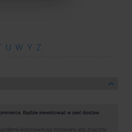
T
U
W
Y
Z
commerce. Będzie inwestować w sieć dostaw
andemii koronawirusa notowany jest znaczny