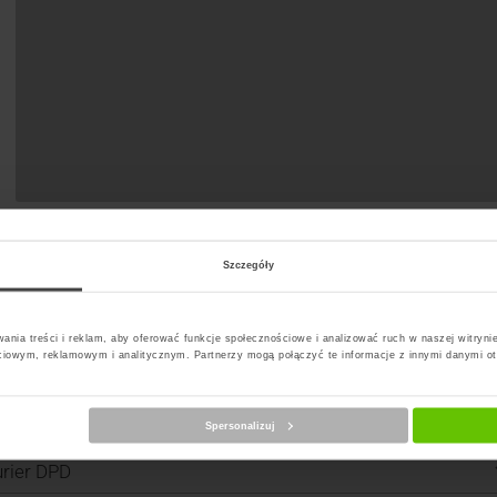
Szczegóły
ania treści i reklam, aby oferować funkcje społecznościowe i analizować ruch w naszej witrynie
ciowym, reklamowym i analitycznym. Partnerzy mogą połączyć te informacje z innymi danymi o
Spersonalizuj
erz kuriera