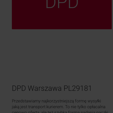
DPD
DPD Warszawa PL29181
Przedstawiamy najkorzystniejszą formę wysyłki
jaką jest transport kurierem. To nie tylko opłacalna
cenowo oferta, ale też szybka forma nadania paczki