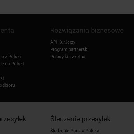
ienta
Rozwiązania biznesowe
API KurJerzy
Program partnerski
ne z Polski
Przesyłki zwrotne
ne do Polski
ki
 odbioru
przesyłek
Śledzenie przesyłek
Śledzenie Poczta Polska