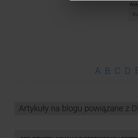
Wybi
A
B
C
D
Artykuły na blogu powiązane z 