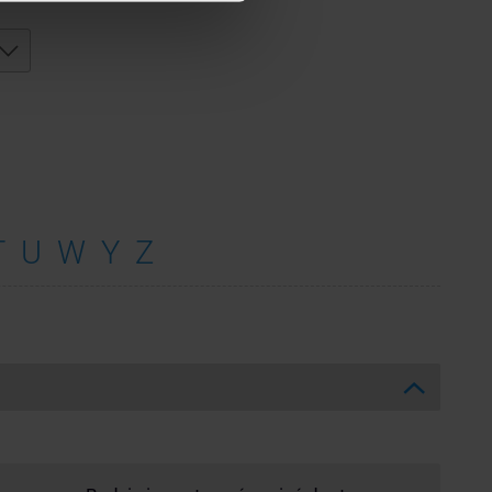
T
U
W
Y
Z