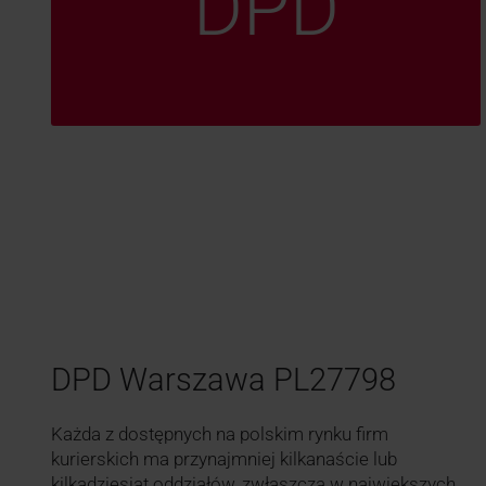
DPD
DPD Warszawa PL27798
Każda z dostępnych na polskim rynku firm
kurierskich ma przynajmniej kilkanaście lub
kilkadziesiąt oddziałów, zwłaszcza w największych