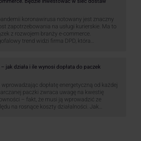
commerce. Będzie inwestować w sieć dostaw
andemii koronawirusa notowany jest znaczny
st zapotrzebowania na usługi kurierskie. Ma to
ązek z rozwojem branży e-commerce.
ofalowy trend widzi firma DPD, która
anawia rozwijać usługi dostaw pośrednich,
tych m.in. o automaty paczkowe. W planach
jest rozwój usługi DPD Pickup. Firma już teraz
 jak działa i ile wynosi dopłata do paczek
li się danymi.
 wprowadzając dopłatę energetyczną od każdej
arczanej paczki zwraca uwagę na kwestię
owności – fakt, że musi ją wprowadzić ze
ędu na rosnące koszty działalności. Jak
czana będzie teraz dopłata DPD? Warto ją
eanalizować pod zdecydowanie szerszym kątem
żliwe bowiem, że ruch DPD stanie się
dardem w całej branży kurierskiej.