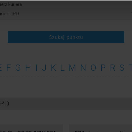
erz kuriera
Szukaj punktu
E
F
G
H
I
J
K
L
M
N
O
P
R
S
DPD