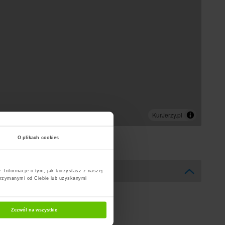
O plikach cookies
. Informacje o tym, jak korzystasz z naszej
trzymanymi od Ciebie lub uzyskanymi
Zezwól na wszystkie