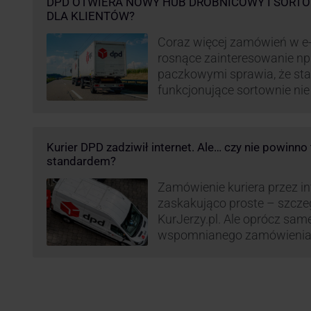
DPD OTWIERA NOWY HUB DROBNICOWY I SORTO
DLA KLIENTÓW?
Coraz więcej zamówień w e
rosnące zainteresowanie n
paczkowymi sprawia, że st
funkcjonujące sortownie ni
wydajne. Firma kurierska DP
odpowiedzieć na zapotrzebo
kurierskie. Z tego względu
Kurier DPD zadziwił internet. Ale… czy nie powinn
nowe centrum transportowo-
standardem?
Innowacyjny hub drobnicowy 
taki obiekt DPD w …
Zamówienie kuriera przez int
zaskakująco proste – szcze
KurJerzy.pl. Ale oprócz sa
wspomnianego zamówienia 
również kwestia doręczenia 
prozaicznego kontaktu pomię
nadchodzi czas na wyjątkowo
co zrobił pewien kurier DPD.