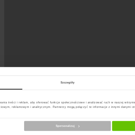
Szczegóły
ania treści i reklam, aby oferować funkcje społecznościowe i analizować ruch w naszej witrynie
ciowym, reklamowym i analitycznym. Partnerzy mogą połączyć te informacje z innymi danymi o
Spersonalizuj