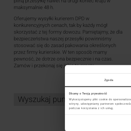
pilną przesyłkę nawet na drugi koniec kraju w
maksymalnie 48 h.
Oferujemy wysyłki kurierem DPD w
konkurencyjnych cenach, tak by każdy mógł
skorzystać z tej formy dowozu. Pamiętajmy, że dla
bezpieczeństwa naszej przesyłki powinniśmy
stosować się do zasad pakowania określonych
przez firmy kurierskie. W ten sposób mamy
pewność, że dotrze ona bezpiecznie i na czas.
Zamów i przekonaj się jakie to proste.
Zgoda
Dbamy o Twoją prywatność
Wyszukaj punkt kurierski DPD
Wykorzystujemy pliki cookie do spersonalizow
witryny, udostępniamy partnerom społecznoś
podczas korzystania z ich usług.
Search