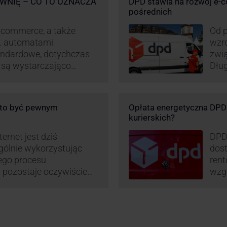
WNIĘ – CO TO OZNACZA
DPD stawia na rozwój e-
pośrednich
-commerce, a także
Od p
p. automatami
wzro
andardowe, dotychczas
zwi
e są wystarczająco
Dług
D stara się
post
wanie rynku na usługi
opar
 pod Łodzią uruchomiono
DPD 
o to być pewnym
Opłata energetyczna DPD –
logistyczne.
chwa
kurierskich?
i sortownia to już piąty
ernet jest dziś
DPD
gólnie wykorzystując
dost
mego procesu
rent
pozostaje oczywiście
wzgl
paczki – a więc i
obli
dzy stronami. I tu
prz
 ciekawą historię tego,
– mo
stan