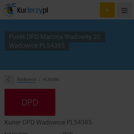
Punkt DPD Marcina Wadowity 20
Wadowice PL54385
Wyceń przesyłkę
Zamów kuriera
Śledzenie przesyłki
Wadowice
PL54385
Blog
DPD
Cennik
Kontakt
Kurier DPD Wadowice PL54385
Kod pocztowy:
34100