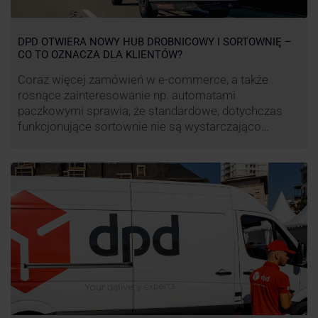
DPD OTWIERA NOWY HUB DROBNICOWY I SORTOWNIĘ –
CO TO OZNACZA DLA KLIENTÓW?
Coraz więcej zamówień w e-commerce, a także
rosnące zainteresowanie np. automatami
paczkowymi sprawia, że standardowe, dotychczas
funkcjonujące sortownie nie są wystarczająco
wydajne. Firma kurierska DPD stara się odpowiedzieć
na zapotrzebowanie rynku na usługi kurierskie. Z tego
względu pod Łodzią uruchomiono nowe centrum
transportowo-logistyczne. Innowacyjny hub
drobnicowy i sortownia to już piąty taki obiekt DPD w
…