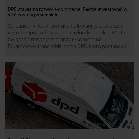
DPD stawia na rozwój e-commerce. Będzie inwestować w
sieć dostaw pośrednich
Od pandemii koronawirusa notowany jest znaczny
wzrost zapotrzebowania na usługi kurierskie. Ma to
związek z rozwojem branży e-commerce.
Długofalowy trend widzi firma DPD, która postanawia
rozwijać usługi dostaw pośrednich, opartych m.in. o
automaty paczkowe. W planach DPD jest rozwój
usługi DPD Pickup. Firma już teraz chwali się danymi.