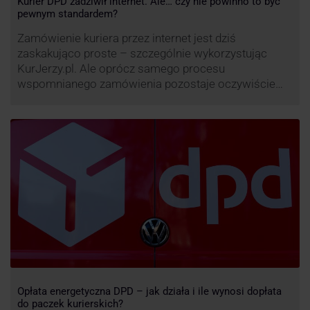
Kurier DPD zadziwił internet. Ale… czy nie powinno to być
pewnym standardem?
Zamówienie kuriera przez internet jest dziś
zaskakująco proste – szczególnie wykorzystując
KurJerzy.pl. Ale oprócz samego procesu
wspomnianego zamówienia pozostaje oczywiście
również kwestia doręczenia paczki – a więc i
prozaicznego kontaktu pomiędzy stronami. I tu
nadchodzi czas na wyjątkowo ciekawą historię tego,
co zrobił pewien kurier DPD.
Opłata energetyczna DPD – jak działa i ile wynosi dopłata
do paczek kurierskich?