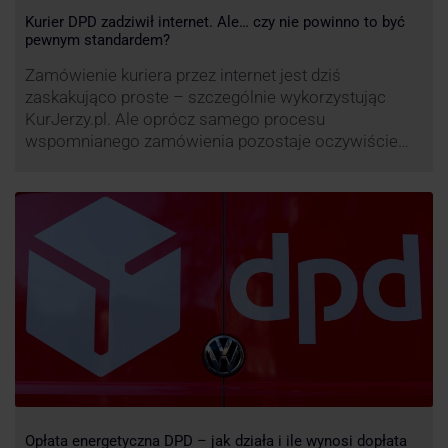
Kurier DPD zadziwił internet. Ale… czy nie powinno to być
pewnym standardem?
Zamówienie kuriera przez internet jest dziś
zaskakująco proste – szczególnie wykorzystując
KurJerzy.pl. Ale oprócz samego procesu
wspomnianego zamówienia pozostaje oczywiście
również kwestia doręczenia paczki – a więc i
prozaicznego kontaktu pomiędzy stronami. I tu
nadchodzi czas na wyjątkowo ciekawą historię tego,
co zrobił pewien kurier DPD.
Opłata energetyczna DPD – jak działa i ile wynosi dopłata