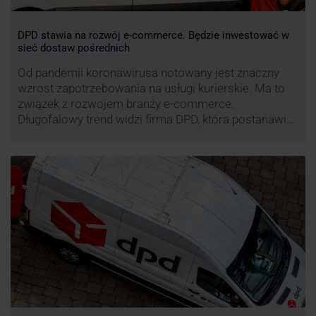
DPD stawia na rozwój e-commerce. Będzie inwestować w
sieć dostaw pośrednich
Od pandemii koronawirusa notowany jest znaczny
wzrost zapotrzebowania na usługi kurierskie. Ma to
związek z rozwojem branży e-commerce.
Długofalowy trend widzi firma DPD, która postanawia
rozwijać usługi dostaw pośrednich, opartych m.in. o
automaty paczkowe. W planach DPD jest rozwój
usługi DPD Pickup. Firma już teraz chwali się danymi.