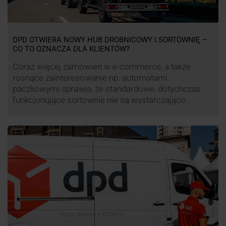
DPD OTWIERA NOWY HUB DROBNICOWY I SORTOWNIĘ –
CO TO OZNACZA DLA KLIENTÓW?
Coraz więcej zamówień w e-commerce, a także
rosnące zainteresowanie np. automatami
paczkowymi sprawia, że standardowe, dotychczas
funkcjonujące sortownie nie są wystarczająco
wydajne. Firma kurierska DPD stara się odpowiedzieć
na zapotrzebowanie rynku na usługi kurierskie. Z tego
względu pod Łodzią uruchomiono nowe centrum
transportowo-logistyczne. Innowacyjny hub
drobnicowy i sortownia to już piąty taki obiekt DPD w
…