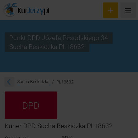
Punkt DPD Józefa Piłsudskiego 34
Sucha Beskidzka PL18632
Wyceń przesyłkę
Zamów kuriera
Śledzenie przesyłki
Sucha Beskidzka
PL18632
Blog
DPD
Cennik
Kontakt
Kurier DPD Sucha Beskidzka PL18632
Kod pocztowy:
34200