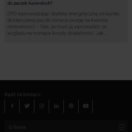
do paczek kurierskich?
DPD wprowadzając dopłatę energetyczną od każdej
dostarczanej paczki zwraca uwagę na kwestię
rentowności – fakt, że musi ją wprowadzić ze
względu na rosnące koszty działalności. Jak
obliczana będzie teraz dopłata DPD? Warto ją
przeanalizować pod zdecydowanie szerszym kątem
– możliwe bowiem, że ruch DPD stanie się
standardem w całej branży kurierskiej.
Bądź na bieżąco
O firmie