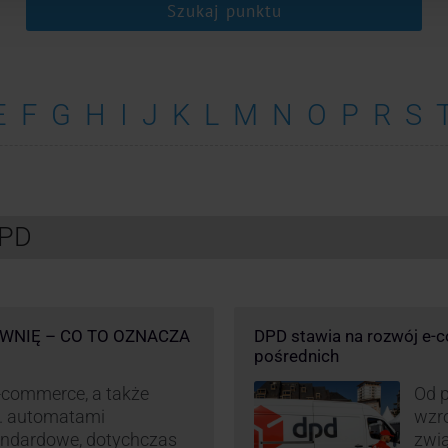
Szukaj punktu
E
F
G
H
I
J
K
L
M
N
O
P
R
S
DPD
WNIĘ – CO TO OZNACZA
DPD stawia na rozwój e-
pośrednich
-commerce, a także
Od p
p. automatami
wzro
andardowe, dotychczas
zwi