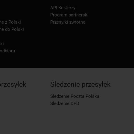
API KurJerzy
Program partnerski
ne z Polski
Przesyłki zwrotne
ne do Polski
ki
 odbioru
przesyłek
Śledzenie przesyłek
Śledzenie Poczta Polska
Śledzenie DPD