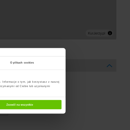
O plikach cookies
. Informacje o tym, jak korzystasz z naszej
trzymanymi od Ciebie lub uzyskanymi
Zezwól na wszystkie