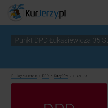
Punkt DPD Łukasiewicza 35 S
Punkty kurierskie
DPD
Strzyżów
PL59179