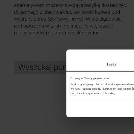
alternatywom możesz swoją przesyłkę dostarczyć
do jednego z placówek lub zamówić kuriera pod
wybrany adres (domowy, firmy). Wiele placówek
jest położona w takim miejscu, by większość
mieszkańców mogła z nich skorzystać.
Wyszukaj punkt kurierski DPD
Zgoda
Dbamy o Twoją prywatność
Wykorzystujemy pliki cookie do spersonalizow
witryny, udostępniamy partnerom społecznoś
Search
podczas korzystania z ich usług.
Wybi