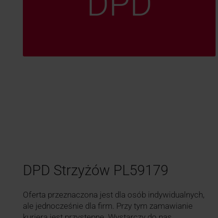
DPD
DPD Strzyżów PL59179
Oferta przeznaczona jest dla osób indywidualnych,
ale jednocześnie dla firm. Przy tym zamawianie
kuriera jest przystępne. Wystarczy do nas