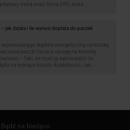
ofalowy trend widzi firma DPD, która
anawia rozwijać usługi dostaw pośrednich,
tych m.in. o automaty paczkowe. W planach
jest rozwój usługi DPD Pickup. Firma już teraz
 jak działa i ile wynosi dopłata do paczek
li się danymi.
 wprowadzając dopłatę energetyczną od każdej
arczanej paczki zwraca uwagę na kwestię
owności – fakt, że musi ją wprowadzić ze
ędu na rosnące koszty działalności. Jak
czana będzie teraz dopłata DPD? Warto ją
eanalizować pod zdecydowanie szerszym kątem
żliwe bowiem, że ruch DPD stanie się
dardem w całej branży kurierskiej.
Bądź na bieżąco