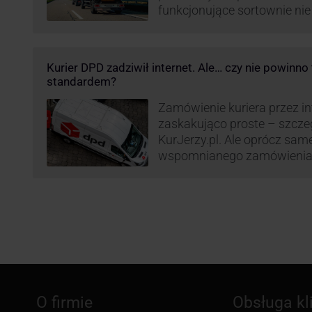
funkcjonujące sortownie ni
wydajne. Firma kurierska DP
odpowiedzieć na zapotrzebo
kurierskie. Z tego względu
Kurier DPD zadziwił internet. Ale… czy nie powinn
nowe centrum transportowo-
standardem?
Innowacyjny hub drobnicowy 
taki obiekt DPD w …
Zamówienie kuriera przez int
zaskakująco proste – szcze
KurJerzy.pl. Ale oprócz sa
wspomnianego zamówienia 
również kwestia doręczenia 
prozaicznego kontaktu pomię
nadchodzi czas na wyjątkowo
co zrobił pewien kurier DPD.
O firmie
Obsługa kl