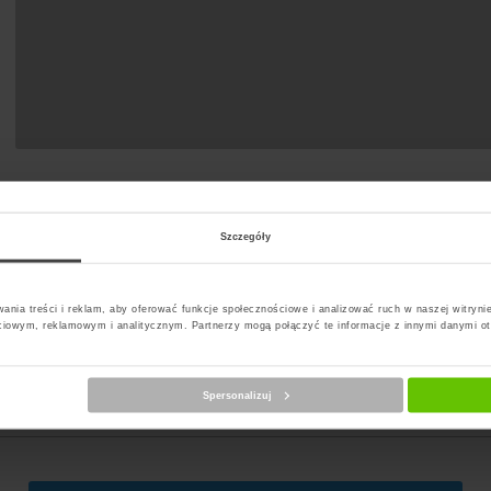
Szczegóły
ania treści i reklam, aby oferować funkcje społecznościowe i analizować ruch w naszej witrynie
ciowym, reklamowym i analitycznym. Partnerzy mogą połączyć te informacje z innymi danymi o
erz kuriera
Spersonalizuj