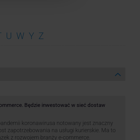
T
U
W
Y
Z
commerce. Będzie inwestować w sieć dostaw
andemii koronawirusa notowany jest znaczny
st zapotrzebowania na usługi kurierskie. Ma to
ązek z rozwojem branży e-commerce.