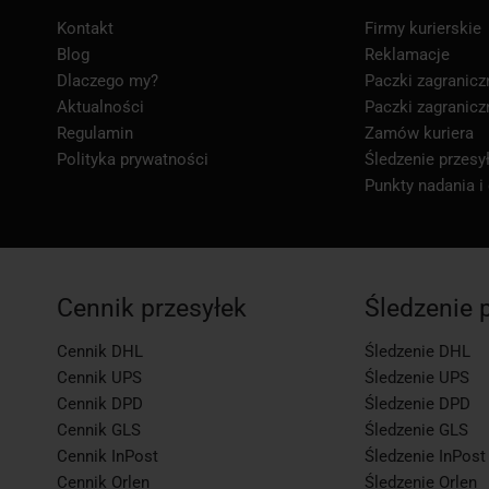
Kontakt
Firmy kurierskie
Blog
Reklamacje
Dlaczego my?
Paczki zagranicz
Aktualności
Paczki zagranicz
Regulamin
Zamów kuriera
Polityka prywatności
Śledzenie przesył
Punkty nadania i
Cennik przesyłek
Śledzenie 
Cennik DHL
Śledzenie DHL
Cennik UPS
Śledzenie UPS
Cennik DPD
Śledzenie DPD
Cennik GLS
Śledzenie GLS
Cennik InPost
Śledzenie InPost
Cennik Orlen
Śledzenie Orlen