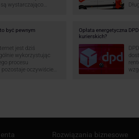
e są wystarczająco
Dług
D stara się
post
wanie rynku na usługi
opar
 pod Łodzią uruchomiono
DPD 
o to być pewnym
Opłata energetyczna DPD –
logistyczne.
chwa
kurierskich?
i sortownia to już piąty
ernet jest dziś
DPD
gólnie wykorzystując
dost
mego procesu
rent
pozostaje oczywiście
wzgl
paczki – a więc i
obli
dzy stronami. I tu
prz
 ciekawą historię tego,
– mo
stan
ienta
Rozwiązania biznesowe