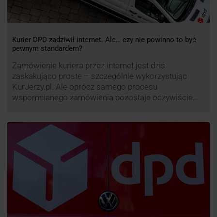
Kurier DPD zadziwił internet. Ale… czy nie powinno to być
pewnym standardem?
Zamówienie kuriera przez internet jest dziś
zaskakująco proste – szczególnie wykorzystując
KurJerzy.pl. Ale oprócz samego procesu
wspomnianego zamówienia pozostaje oczywiście
również kwestia doręczenia paczki – a więc i
prozaicznego kontaktu pomiędzy stronami. I tu
nadchodzi czas na wyjątkowo ciekawą historię tego,
co zrobił pewien kurier DPD.