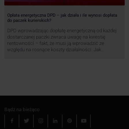
Opłata energetyczna DPD – jak działa i ile wynosi dopłata
do paczek kurierskich?
DPD wprowadzając dopłatę energetyczną od każdej
dostarczanej paczki zwraca uwagę na kwestię
rentowności – fakt, że musi ją wprowadzić ze
względu na rosnące koszty działalności. Jak
obliczana będzie teraz dopłata DPD? Warto ją
przeanalizować pod zdecydowanie szerszym kątem
– możliwe bowiem, że ruch DPD stanie się
standardem w całej branży kurierskiej.
Bądź na bieżąco