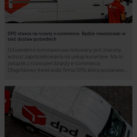
DPD stawia na rozwój e-commerce. Będzie inwestować w
sieć dostaw pośrednich
Od pandemii koronawirusa notowany jest znaczny
wzrost zapotrzebowania na usługi kurierskie. Ma to
związek z rozwojem branży e-commerce.
Długofalowy trend widzi firma DPD, która postanawia
rozwijać usługi dostaw pośrednich, opartych m.in. o
automaty paczkowe. W planach DPD jest rozwój
usługi DPD Pickup. Firma już teraz chwali się danymi.