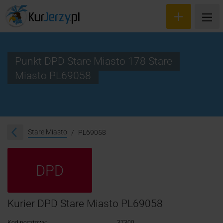
Punkt DPD Stare Miasto 178 Stare
Miasto PL69058
Wyceń przesyłkę
Zamów kuriera
Śledzenie przesyłki
Stare Miasto
PL69058
Blog
DPD
Cennik
Kontakt
Kurier DPD Stare Miasto PL69058
Kod pocztowy:
37300