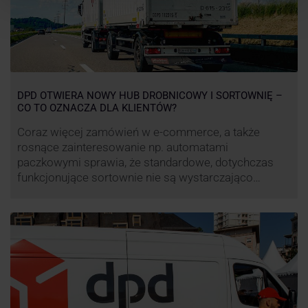
DPD OTWIERA NOWY HUB DROBNICOWY I SORTOWNIĘ –
CO TO OZNACZA DLA KLIENTÓW?
Coraz więcej zamówień w e-commerce, a także
rosnące zainteresowanie np. automatami
paczkowymi sprawia, że standardowe, dotychczas
funkcjonujące sortownie nie są wystarczająco
wydajne. Firma kurierska DPD stara się odpowiedzieć
na zapotrzebowanie rynku na usługi kurierskie. Z tego
względu pod Łodzią uruchomiono nowe centrum
transportowo-logistyczne. Innowacyjny hub
drobnicowy i sortownia to już piąty taki obiekt DPD w
…