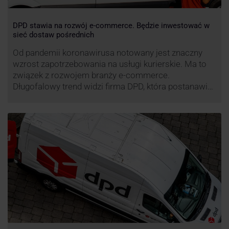
DPD stawia na rozwój e-commerce. Będzie inwestować w
sieć dostaw pośrednich
Od pandemii koronawirusa notowany jest znaczny
wzrost zapotrzebowania na usługi kurierskie. Ma to
związek z rozwojem branży e-commerce.
Długofalowy trend widzi firma DPD, która postanawia
rozwijać usługi dostaw pośrednich, opartych m.in. o
automaty paczkowe. W planach DPD jest rozwój
usługi DPD Pickup. Firma już teraz chwali się danymi.