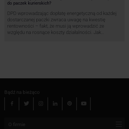
do paczek kurierskich?
DPD wprowadzając dopłatę energetyczną od każdej
dostarczanej paczki zwraca uwagę na kwestię
rentowności – fakt, że musi ją wprowadzić ze
względu na rosnące koszty działalności. Jak
obliczana będzie teraz dopłata DPD? Warto ją
przeanalizować pod zdecydowanie szerszym kątem
– możliwe bowiem, że ruch DPD stanie się
standardem w całej branży kurierskiej.
Bądź na bieżąco
O firmie