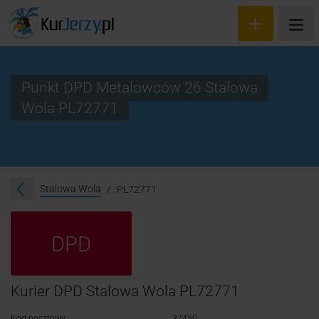
Punkt DPD Metalowców 26 Stalowa
Wola PL72771
Wyceń przesyłkę
Zamów kuriera
Śledzenie przesyłki
Stalowa Wola
PL72771
Blog
DPD
Cennik
Kontakt
Kurier DPD Stalowa Wola PL72771
Kod pocztowy:
37450