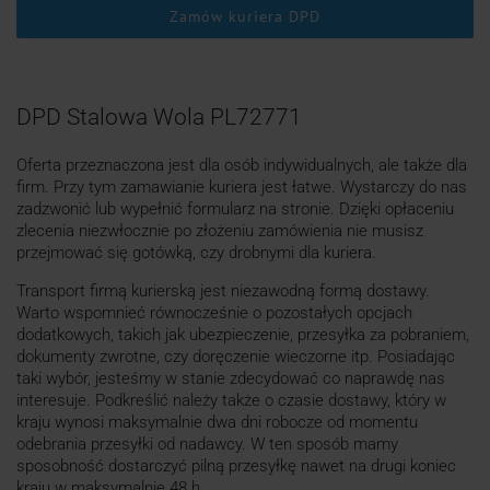
Zamów kuriera DPD
DPD Stalowa Wola PL72771
Oferta przeznaczona jest dla osób indywidualnych, ale także dla
firm. Przy tym zamawianie kuriera jest łatwe. Wystarczy do nas
zadzwonić lub wypełnić formularz na stronie. Dzięki opłaceniu
zlecenia niezwłocznie po złożeniu zamówienia nie musisz
przejmować się gotówką, czy drobnymi dla kuriera.
Transport firmą kurierską jest niezawodną formą dostawy.
Warto wspomnieć równocześnie o pozostałych opcjach
dodatkowych, takich jak ubezpieczenie, przesyłka za pobraniem,
dokumenty zwrotne, czy doręczenie wieczorne itp. Posiadając
taki wybór, jesteśmy w stanie zdecydować co naprawdę nas
interesuje. Podkreślić należy także o czasie dostawy, który w
kraju wynosi maksymalnie dwa dni robocze od momentu
odebrania przesyłki od nadawcy. W ten sposób mamy
sposobność dostarczyć pilną przesyłkę nawet na drugi koniec
kraju w maksymalnie 48 h.