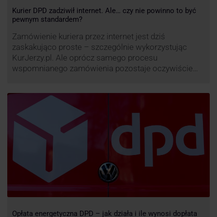
Kurier DPD zadziwił internet. Ale… czy nie powinno to być
pewnym standardem?
Zamówienie kuriera przez internet jest dziś
zaskakująco proste – szczególnie wykorzystując
KurJerzy.pl. Ale oprócz samego procesu
wspomnianego zamówienia pozostaje oczywiście
również kwestia doręczenia paczki – a więc i
prozaicznego kontaktu pomiędzy stronami. I tu
nadchodzi czas na wyjątkowo ciekawą historię tego,
co zrobił pewien kurier DPD.
Opłata energetyczna DPD – jak działa i ile wynosi dopłata