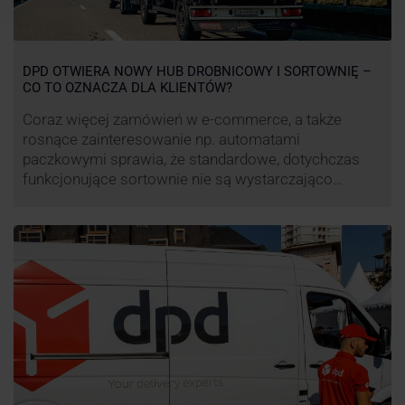
DPD OTWIERA NOWY HUB DROBNICOWY I SORTOWNIĘ –
CO TO OZNACZA DLA KLIENTÓW?
Coraz więcej zamówień w e-commerce, a także
rosnące zainteresowanie np. automatami
paczkowymi sprawia, że standardowe, dotychczas
funkcjonujące sortownie nie są wystarczająco
wydajne. Firma kurierska DPD stara się odpowiedzieć
na zapotrzebowanie rynku na usługi kurierskie. Z tego
względu pod Łodzią uruchomiono nowe centrum
transportowo-logistyczne. Innowacyjny hub
drobnicowy i sortownia to już piąty taki obiekt DPD w
…