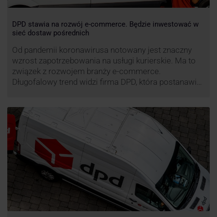
DPD stawia na rozwój e-commerce. Będzie inwestować w
sieć dostaw pośrednich
Od pandemii koronawirusa notowany jest znaczny
wzrost zapotrzebowania na usługi kurierskie. Ma to
związek z rozwojem branży e-commerce.
Długofalowy trend widzi firma DPD, która postanawia
rozwijać usługi dostaw pośrednich, opartych m.in. o
automaty paczkowe. W planach DPD jest rozwój
usługi DPD Pickup. Firma już teraz chwali się danymi.