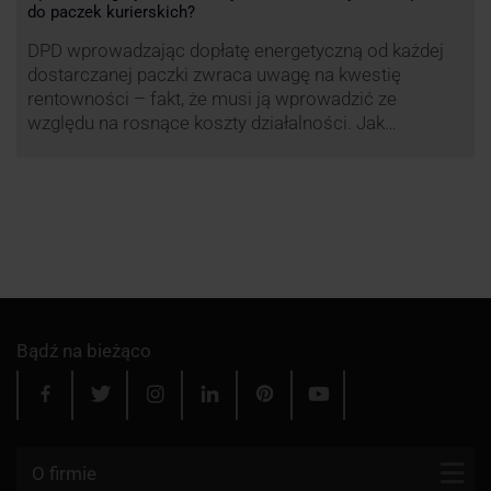
do paczek kurierskich?
DPD wprowadzając dopłatę energetyczną od każdej
dostarczanej paczki zwraca uwagę na kwestię
rentowności – fakt, że musi ją wprowadzić ze
względu na rosnące koszty działalności. Jak
obliczana będzie teraz dopłata DPD? Warto ją
przeanalizować pod zdecydowanie szerszym kątem
– możliwe bowiem, że ruch DPD stanie się
standardem w całej branży kurierskiej.
Bądź na bieżąco
O firmie