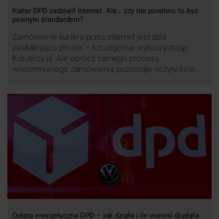
Kurier DPD zadziwił internet. Ale… czy nie powinno to być
pewnym standardem?
Zamówienie kuriera przez internet jest dziś
zaskakująco proste – szczególnie wykorzystując
KurJerzy.pl. Ale oprócz samego procesu
wspomnianego zamówienia pozostaje oczywiście
również kwestia doręczenia paczki – a więc i
prozaicznego kontaktu pomiędzy stronami. I tu
nadchodzi czas na wyjątkowo ciekawą historię tego,
co zrobił pewien kurier DPD.
Opłata energetyczna DPD – jak działa i ile wynosi dopłata