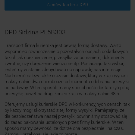
Zamów kuriera DPD
DPD Sidzina PL5B303
Transport firmą kurierską jest pewną formą dostawy. Warto
wspomnieć równocześnie o pozostałych opcjach dodatkowych,
takich jak ubezpieczenie, przesyłka za pobraniem, dokumenty
zwrotne, czy doręczenie wieczorne itp. Posiadając taki wybór,
jesteśmy w stanie zdecydować co naprawdę nas interesuje.
Nadmienić należy także o czasie dostawy, który w kraju wynosi
maksymalnie dwa dni robocze od momentu odebrania przesyłki
od nadawcy. W ten sposób mamy sposobność dostarczyć pilną
przesyłkę nawet na drugi koniec kraju w maksymalnie 48 h.
Oferujemy usługi kurierskie DPD w konkurencyjnych cenach, tak
by każdy mógł skorzystać z tej formy wysyłki. Pamiętajmy, że
dla bezpieczeństwa naszej przesyłki powinniśmy stosować się
do zasad pakowania ustalonych przez firmy kurierskie. W ten
sposób mamy pewność, że dotrze ona bezpiecznie i na czas.
Zamów i przekonaj się jakie to proste.