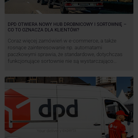
DPD OTWIERA NOWY HUB DROBNICOWY I SORTOWNIĘ –
CO TO OZNACZA DLA KLIENTÓW?
Coraz więcej zamówień w e-commerce, a także
rosnące zainteresowanie np. automatami
paczkowymi sprawia, że standardowe, dotychczas
funkcjonujące sortownie nie są wystarczająco
wydajne. Firma kurierska DPD stara się odpowiedzieć
na zapotrzebowanie rynku na usługi kurierskie. Z tego
względu pod Łodzią uruchomiono nowe centrum
transportowo-logistyczne. Innowacyjny hub
drobnicowy i sortownia to już piąty taki obiekt DPD w
…