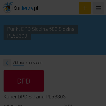
Punkt DPD Sidzina 582 Sidzina
PL5B303
Wyceń przesyłkę
Zamów kuriera
Śledzenie przesyłki
Sidzina
PL5B303
Blog
DPD
Cennik
Kontakt
Kurier DPD Sidzina PL5B303
Kod pocztowy:
34236