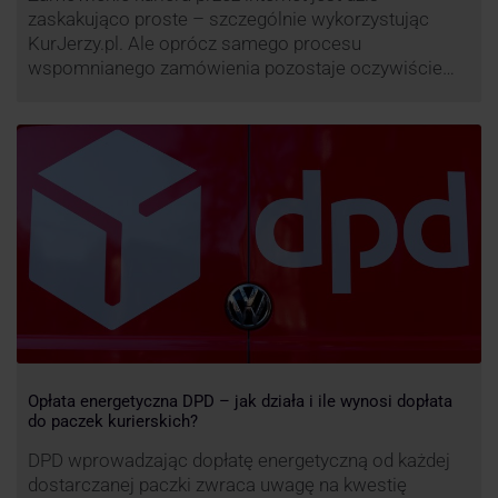
zaskakująco proste – szczególnie wykorzystując
KurJerzy.pl. Ale oprócz samego procesu
wspomnianego zamówienia pozostaje oczywiście
również kwestia doręczenia paczki – a więc i
prozaicznego kontaktu pomiędzy stronami. I tu
nadchodzi czas na wyjątkowo ciekawą historię tego,
co zrobił pewien kurier DPD.
Opłata energetyczna DPD – jak działa i ile wynosi dopłata
do paczek kurierskich?
DPD wprowadzając dopłatę energetyczną od każdej
dostarczanej paczki zwraca uwagę na kwestię