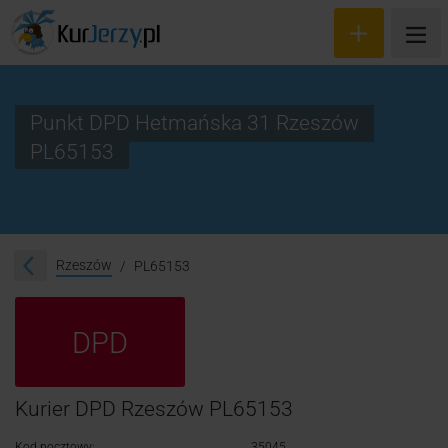
Punkt DPD Hetmańska 31 Rzeszów
PL65153
Wyceń przesyłkę
Zamów kuriera
Śledzenie przesyłki
Rzeszów
PL65153
Blog
DPD
Cennik
Kontakt
Kurier DPD Rzeszów PL65153
Kod pocztowy:
35045