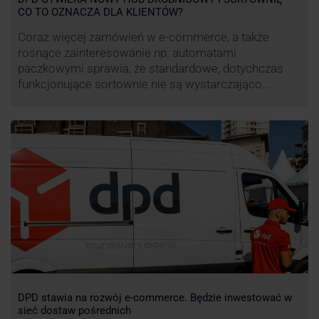
CO TO OZNACZA DLA KLIENTÓW?
Coraz więcej zamówień w e-commerce, a także
rosnące zainteresowanie np. automatami
paczkowymi sprawia, że standardowe, dotychczas
funkcjonujące sortownie nie są wystarczająco
wydajne. Firma kurierska DPD stara się odpowiedzieć
na zapotrzebowanie rynku na usługi kurierskie. Z tego
względu pod Łodzią uruchomiono nowe centrum
transportowo-logistyczne. Innowacyjny hub
drobnicowy i sortownia to już piąty taki obiekt DPD w
…
DPD stawia na rozwój e-commerce. Będzie inwestować w
sieć dostaw pośrednich