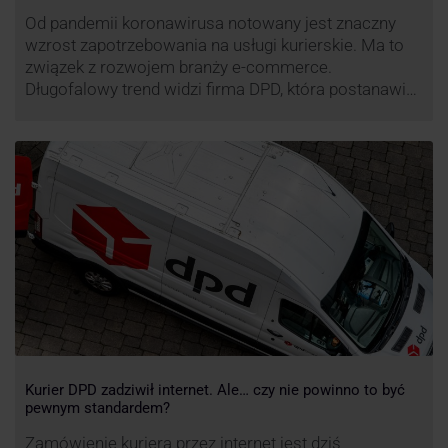
Od pandemii koronawirusa notowany jest znaczny
wzrost zapotrzebowania na usługi kurierskie. Ma to
związek z rozwojem branży e-commerce.
Długofalowy trend widzi firma DPD, która postanawia
rozwijać usługi dostaw pośrednich, opartych m.in. o
automaty paczkowe. W planach DPD jest rozwój
usługi DPD Pickup. Firma już teraz chwali się danymi.
Kurier DPD zadziwił internet. Ale… czy nie powinno to być
pewnym standardem?
Zamówienie kuriera przez internet jest dziś