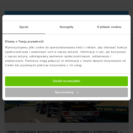
Szukaj punktu
Zgoda
Szczegóły
O plikach cookies
Artykuły na blogu powiązane z DPD
Dbamy o Twoją prywatność
Wykorzystujemy pliki cookie do spersonalizowania treści i reklam, aby oferować funkcje
społecznościowe i analizować ruch w naszej witrynie. Informacje o tym, jak korzystasz
z naszej witryny, udostępniamy partnerom społecznościowym, reklamowym i
analitycznym. Partnerzy mogą połączyć te informacje z innymi danymi otrzymanymi od
Ciebie lub uzyskanymi podczas korzystania z ich usług.
Zezwól na wszystkie
Spersonalizuj
DPD OTWIERA NOWY HUB DROBNICOWY I SORTOWNIĘ –