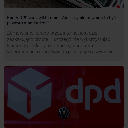
Kurier DPD zadziwił internet. Ale… czy nie powinno to być
pewnym standardem?
Zamówienie kuriera przez internet jest dziś
zaskakująco proste – szczególnie wykorzystując
KurJerzy.pl. Ale oprócz samego procesu
wspomnianego zamówienia pozostaje oczywiście
również kwestia doręczenia paczki – a więc i
prozaicznego kontaktu pomiędzy stronami. I tu
nadchodzi czas na wyjątkowo ciekawą historię tego,
co zrobił pewien kurier DPD.