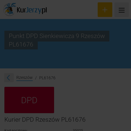
Punkt DPD Sienkiewicza 9 Rzeszów
PL61676
Wyceń przesyłkę
Zamów kuriera
Śledzenie przesyłki
Rzeszów
PL61676
Blog
DPD
Cennik
Kontakt
Kurier DPD Rzeszów PL61676
Kod pocztowy:
35025