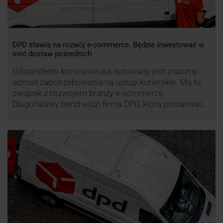
DPD stawia na rozwój e-commerce. Będzie inwestować w
sieć dostaw pośrednich
Od pandemii koronawirusa notowany jest znaczny
wzrost zapotrzebowania na usługi kurierskie. Ma to
związek z rozwojem branży e-commerce.
Długofalowy trend widzi firma DPD, która postanawia
rozwijać usługi dostaw pośrednich, opartych m.in. o
automaty paczkowe. W planach DPD jest rozwój
usługi DPD Pickup. Firma już teraz chwali się danymi.