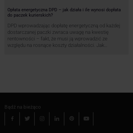
Opłata energetyczna DPD – jak działa i ile wynosi dopłata
do paczek kurierskich?
DPD wprowadzając dopłatę energetyczną od każdej
dostarczanej paczki zwraca uwagę na kwestię
rentowności – fakt, że musi ją wprowadzić ze
względu na rosnące koszty działalności. Jak
obliczana będzie teraz dopłata DPD? Warto ją
przeanalizować pod zdecydowanie szerszym kątem
– możliwe bowiem, że ruch DPD stanie się
standardem w całej branży kurierskiej.
Bądź na bieżąco