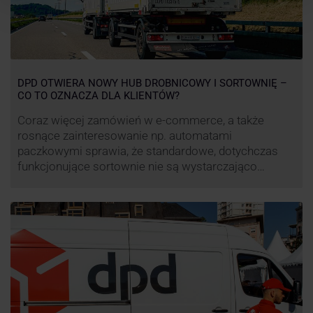
DPD OTWIERA NOWY HUB DROBNICOWY I SORTOWNIĘ –
CO TO OZNACZA DLA KLIENTÓW?
Coraz więcej zamówień w e-commerce, a także
rosnące zainteresowanie np. automatami
paczkowymi sprawia, że standardowe, dotychczas
funkcjonujące sortownie nie są wystarczająco
wydajne. Firma kurierska DPD stara się odpowiedzieć
na zapotrzebowanie rynku na usługi kurierskie. Z tego
względu pod Łodzią uruchomiono nowe centrum
transportowo-logistyczne. Innowacyjny hub
drobnicowy i sortownia to już piąty taki obiekt DPD w
…