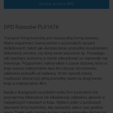
Zamów kuriera DPD
DPD Rzeszów PL61676
Transport firmą kurierską jest niezawodną formą dostawy.
Warto wspomnieć równocześnie o pozostałych opcjach
dodatkowych, takich jak ubezpieczenie, przesyłka za pobraniem,
dokumenty zwrotne, czy doręczenie wieczorne itp. Posiadając
taki wachlarz, jesteśmy w stanie zdecydować co naprawdę nas
interesuje. Przypomnieć należy także o czasie dostawy, który w
kraju wynosi maksymalnie dwa dni robocze od momentu
odebrania przesyłki od nadawcy. W ten sposób mamy
możliwość dostarczyć pilną przesyłkę nawet na drugi koniec
kraju w maksymalnie 48 h.
Każda z dostępnych na polskim rynku firm kurierskich ma
przynajmniej kilkanaście lub kilkadziesiąt oddziałów, głownie w
największych miastach w kraju. Wybierz jeden z poniższych
placówek firmy kurierskiej, aby sprawdzić adres oraz godziny
pracy. Dzięki wielu opcjom możesz swoją przesyłkę dostarczyć