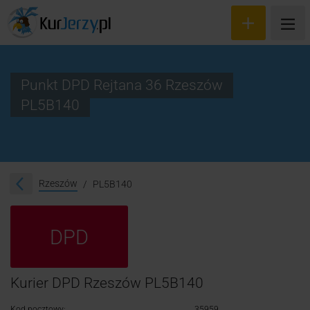
Punkt DPD Rejtana 36 Rzeszów
PL5B140
Wyceń przesyłkę
Zamów kuriera
Śledzenie przesyłki
Rzeszów
PL5B140
Blog
DPD
Cennik
Kontakt
Kurier DPD Rzeszów PL5B140
Kod pocztowy:
35959