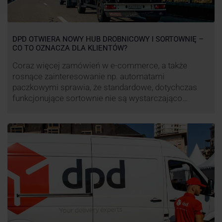
DPD OTWIERA NOWY HUB DROBNICOWY I SORTOWNIĘ –
CO TO OZNACZA DLA KLIENTÓW?
Coraz więcej zamówień w e-commerce, a także
rosnące zainteresowanie np. automatami
paczkowymi sprawia, że standardowe, dotychczas
funkcjonujące sortownie nie są wystarczająco
wydajne. Firma kurierska DPD stara się odpowiedzieć
na zapotrzebowanie rynku na usługi kurierskie. Z tego
względu pod Łodzią uruchomiono nowe centrum
transportowo-logistyczne. Innowacyjny hub
drobnicowy i sortownia to już piąty taki obiekt DPD w
…