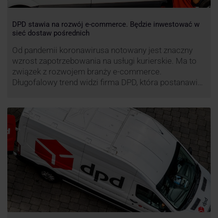
DPD stawia na rozwój e-commerce. Będzie inwestować w
sieć dostaw pośrednich
Od pandemii koronawirusa notowany jest znaczny
wzrost zapotrzebowania na usługi kurierskie. Ma to
związek z rozwojem branży e-commerce.
Długofalowy trend widzi firma DPD, która postanawia
rozwijać usługi dostaw pośrednich, opartych m.in. o
automaty paczkowe. W planach DPD jest rozwój
usługi DPD Pickup. Firma już teraz chwali się danymi.