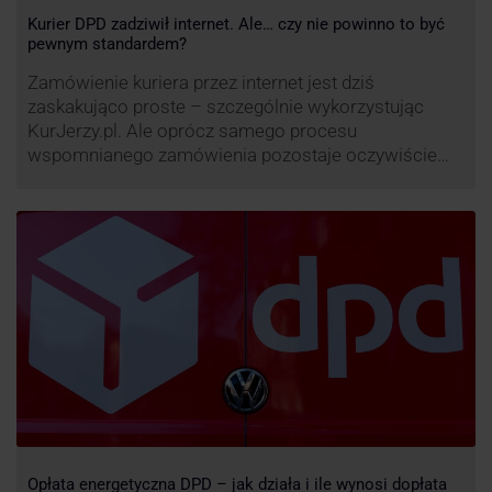
Kurier DPD zadziwił internet. Ale… czy nie powinno to być
pewnym standardem?
Zamówienie kuriera przez internet jest dziś
zaskakująco proste – szczególnie wykorzystując
KurJerzy.pl. Ale oprócz samego procesu
wspomnianego zamówienia pozostaje oczywiście
również kwestia doręczenia paczki – a więc i
prozaicznego kontaktu pomiędzy stronami. I tu
nadchodzi czas na wyjątkowo ciekawą historię tego,
co zrobił pewien kurier DPD.
Opłata energetyczna DPD – jak działa i ile wynosi dopłata