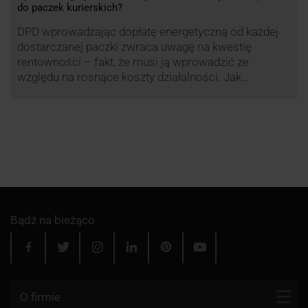
do paczek kurierskich?
DPD wprowadzając dopłatę energetyczną od każdej
dostarczanej paczki zwraca uwagę na kwestię
rentowności – fakt, że musi ją wprowadzić ze
względu na rosnące koszty działalności. Jak
obliczana będzie teraz dopłata DPD? Warto ją
przeanalizować pod zdecydowanie szerszym kątem
– możliwe bowiem, że ruch DPD stanie się
standardem w całej branży kurierskiej.
Bądź na bieżąco
O firmie