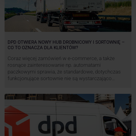
DPD OTWIERA NOWY HUB DROBNICOWY I SORTOWNIĘ –
CO TO OZNACZA DLA KLIENTÓW?
Coraz więcej zamówień w e-commerce, a także
rosnące zainteresowanie np. automatami
paczkowymi sprawia, że standardowe, dotychczas
funkcjonujące sortownie nie są wystarczająco
wydajne. Firma kurierska DPD stara się odpowiedzieć
na zapotrzebowanie rynku na usługi kurierskie. Z tego
względu pod Łodzią uruchomiono nowe centrum
transportowo-logistyczne. Innowacyjny hub
drobnicowy i sortownia to już piąty taki obiekt DPD w
…