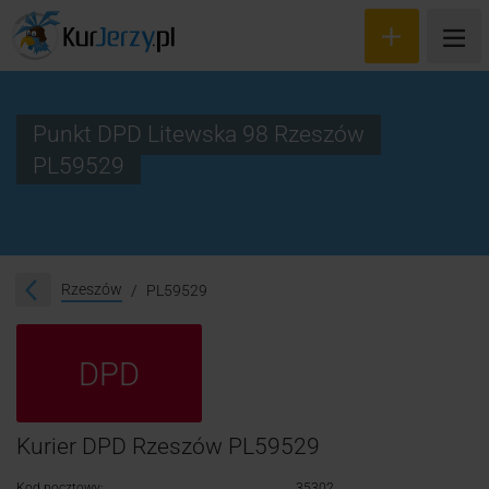
Punkt DPD Litewska 98 Rzeszów
PL59529
Wyceń przesyłkę
Zamów kuriera
Śledzenie przesyłki
Rzeszów
PL59529
Blog
DPD
Cennik
Kontakt
Kurier DPD Rzeszów PL59529
Kod pocztowy:
35302