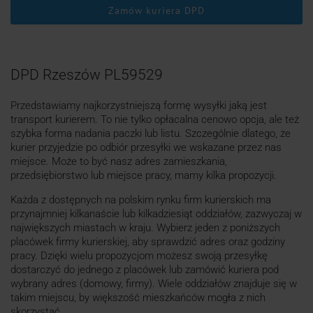
Zamów kuriera DPD
DPD Rzeszów PL59529
Przedstawiamy najkorzystniejszą formę wysyłki jaką jest
transport kurierem. To nie tylko opłacalna cenowo opcja, ale też
szybka forma nadania paczki lub listu. Szczególnie dlatego, że
kurier przyjedzie po odbiór przesyłki we wskazane przez nas
miejsce. Może to być nasz adres zamieszkania,
przedsiębiorstwo lub miejsce pracy, mamy kilka propozycji.
Każda z dostępnych na polskim rynku firm kurierskich ma
przynajmniej kilkanaście lub kilkadziesiąt oddziałów, zazwyczaj w
największych miastach w kraju. Wybierz jeden z poniższych
placówek firmy kurierskiej, aby sprawdzić adres oraz godziny
pracy. Dzięki wielu propozycjom możesz swoją przesyłkę
dostarczyć do jednego z placówek lub zamówić kuriera pod
wybrany adres (domowy, firmy). Wiele oddziałów znajduje się w
takim miejscu, by większość mieszkańców mogła z nich
skorzystać.