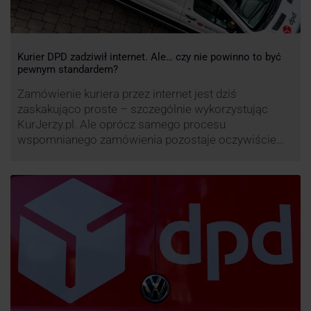
Kurier DPD zadziwił internet. Ale… czy nie powinno to być
pewnym standardem?
Zamówienie kuriera przez internet jest dziś
zaskakująco proste – szczególnie wykorzystując
KurJerzy.pl. Ale oprócz samego procesu
wspomnianego zamówienia pozostaje oczywiście
również kwestia doręczenia paczki – a więc i
prozaicznego kontaktu pomiędzy stronami. I tu
nadchodzi czas na wyjątkowo ciekawą historię tego,
co zrobił pewien kurier DPD.