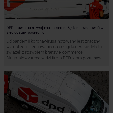
DPD stawia na rozwój e-commerce. Będzie inwestować w
sieć dostaw pośrednich
Od pandemii koronawirusa notowany jest znaczny
wzrost zapotrzebowania na usługi kurierskie. Ma to
związek z rozwojem branży e-commerce.
Długofalowy trend widzi firma DPD, która postanawia
rozwijać usługi dostaw pośrednich, opartych m.in. o
automaty paczkowe. W planach DPD jest rozwój
usługi DPD Pickup. Firma już teraz chwali się danymi.