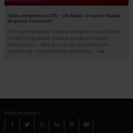
Opłata energetyczna DPD – jak działa i ile wynosi dopłata
do paczek kurierskich?
DPD wprowadzając dopłatę energetyczną od każdej
dostarczanej paczki zwraca uwagę na kwestię
rentowności – fakt, że musi ją wprowadzić ze
względu na rosnące koszty działalności. Jak
obliczana będzie teraz dopłata DPD? Warto ją
przeanalizować pod zdecydowanie szerszym kątem
– możliwe bowiem, że ruch DPD stanie się
standardem w całej branży kurierskiej.
Bądź na bieżąco