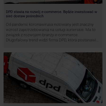
DPD stawia na rozwój e-commerce. Będzie inwestować w
sieć dostaw pośrednich
Od pandemii koronawirusa notowany jest znaczny
wzrost zapotrzebowania na usługi kurierskie. Ma to
związek z rozwojem branży e-commerce.
Długofalowy trend widzi firma DPD, która postanawia
rozwijać usługi dostaw pośrednich, opartych m.in. o
automaty paczkowe. W planach DPD jest rozwój
usługi DPD Pickup. Firma już teraz chwali się danymi.