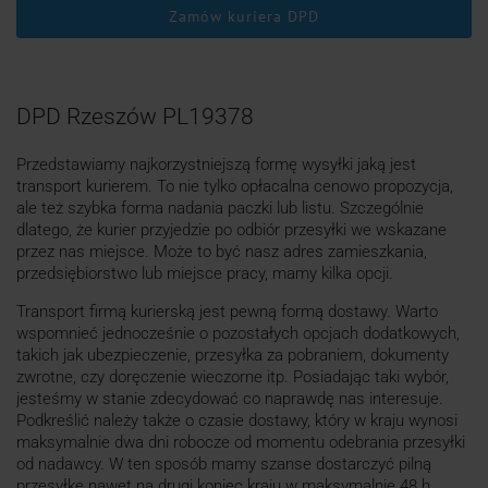
Zamów kuriera DPD
DPD Rzeszów PL19378
Przedstawiamy najkorzystniejszą formę wysyłki jaką jest
transport kurierem. To nie tylko opłacalna cenowo propozycja,
ale też szybka forma nadania paczki lub listu. Szczególnie
dlatego, że kurier przyjedzie po odbiór przesyłki we wskazane
przez nas miejsce. Może to być nasz adres zamieszkania,
przedsiębiorstwo lub miejsce pracy, mamy kilka opcji.
Transport firmą kurierską jest pewną formą dostawy. Warto
wspomnieć jednocześnie o pozostałych opcjach dodatkowych,
takich jak ubezpieczenie, przesyłka za pobraniem, dokumenty
zwrotne, czy doręczenie wieczorne itp. Posiadając taki wybór,
jesteśmy w stanie zdecydować co naprawdę nas interesuje.
Podkreślić należy także o czasie dostawy, który w kraju wynosi
maksymalnie dwa dni robocze od momentu odebrania przesyłki
od nadawcy. W ten sposób mamy szanse dostarczyć pilną
przesyłkę nawet na drugi koniec kraju w maksymalnie 48 h.