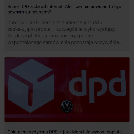
Kurier DPD zadziwił internet. Ale… czy nie powinno to być
pewnym standardem?
Zamówienie kuriera przez internet jest dziś
zaskakująco proste – szczególnie wykorzystując
KurJerzy.pl. Ale oprócz samego procesu
wspomnianego zamówienia pozostaje oczywiście
również kwestia doręczenia paczki – a więc i
prozaicznego kontaktu pomiędzy stronami. I tu
nadchodzi czas na wyjątkowo ciekawą historię tego,
co zrobił pewien kurier DPD.
Opłata energetyczna DPD – jak działa i ile wynosi dopłata