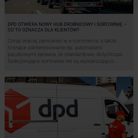
DPD OTWIERA NOWY HUB DROBNICOWY I SORTOWNIĘ –
CO TO OZNACZA DLA KLIENTÓW?
Coraz więcej zamówień w e-commerce, a także
rosnące zainteresowanie np. automatami
paczkowymi sprawia, że standardowe, dotychczas
funkcjonujące sortownie nie są wystarczająco
wydajne. Firma kurierska DPD stara się odpowiedzieć
na zapotrzebowanie rynku na usługi kurierskie. Z tego
względu pod Łodzią uruchomiono nowe centrum
transportowo-logistyczne. Innowacyjny hub
drobnicowy i sortownia to już piąty taki obiekt DPD w
…