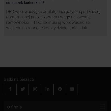
do paczek kurierskich?
DPD wprowadzając dopłatę energetyczną od każdej
dostarczanej paczki zwraca uwagę na kwestię
rentowności – fakt, że musi ją wprowadzić ze
względu na rosnące koszty działalności. Jak
obliczana będzie teraz dopłata DPD? Warto ją
przeanalizować pod zdecydowanie szerszym kątem
– możliwe bowiem, że ruch DPD stanie się
standardem w całej branży kurierskiej.
Bądź na bieżąco
O firmie