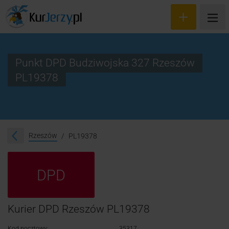
Punkt DPD Budziwojska 327 Rzeszów
PL19378
Wyceń przesyłkę
Zamów kuriera
Śledzenie przesyłki
Rzeszów
PL19378
Blog
DPD
Cennik
Kontakt
Kurier DPD Rzeszów PL19378
Kod pocztowy:
35317