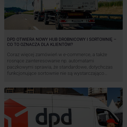
DPD OTWIERA NOWY HUB DROBNICOWY I SORTOWNIĘ –
CO TO OZNACZA DLA KLIENTÓW?
Coraz więcej zamówień w e-commerce, a także
rosnące zainteresowanie np. automatami
paczkowymi sprawia, że standardowe, dotychczas
funkcjonujące sortownie nie są wystarczająco
wydajne. Firma kurierska DPD stara się odpowiedzieć
na zapotrzebowanie rynku na usługi kurierskie. Z tego
względu pod Łodzią uruchomiono nowe centrum
transportowo-logistyczne. Innowacyjny hub
drobnicowy i sortownia to już piąty taki obiekt DPD w
…