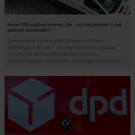
Kurier DPD zadziwił internet. Ale… czy nie powinno to być
pewnym standardem?
Zamówienie kuriera przez internet jest dziś
zaskakująco proste – szczególnie wykorzystując
KurJerzy.pl. Ale oprócz samego procesu
wspomnianego zamówienia pozostaje oczywiście
również kwestia doręczenia paczki – a więc i
prozaicznego kontaktu pomiędzy stronami. I tu
nadchodzi czas na wyjątkowo ciekawą historię tego,
co zrobił pewien kurier DPD.