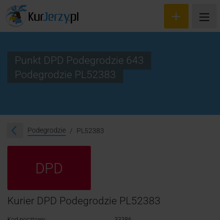
Punkt DPD Podegrodzie 643
Podegrodzie PL52383
Wyceń przesyłkę
Zamów kuriera
Śledzenie przesyłki
Podegrodzie
PL52383
Blog
DPD
Cennik
Kontakt
Kurier DPD Podegrodzie PL52383
Kod pocztowy:
33386