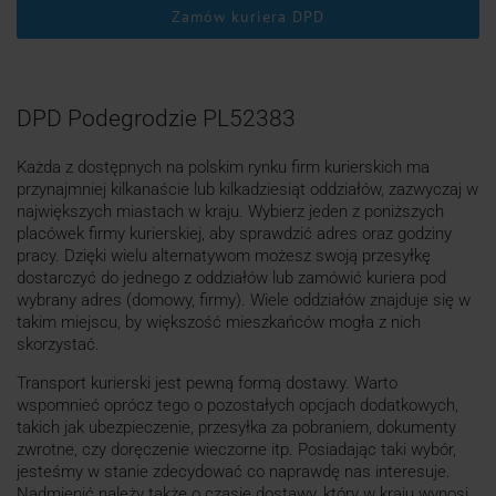
Zamów kuriera DPD
DPD Podegrodzie PL52383
Każda z dostępnych na polskim rynku firm kurierskich ma
przynajmniej kilkanaście lub kilkadziesiąt oddziałów, zazwyczaj w
największych miastach w kraju. Wybierz jeden z poniższych
placówek firmy kurierskiej, aby sprawdzić adres oraz godziny
pracy. Dzięki wielu alternatywom możesz swoją przesyłkę
dostarczyć do jednego z oddziałów lub zamówić kuriera pod
wybrany adres (domowy, firmy). Wiele oddziałów znajduje się w
takim miejscu, by większość mieszkańców mogła z nich
skorzystać.
Transport kurierski jest pewną formą dostawy. Warto
wspomnieć oprócz tego o pozostałych opcjach dodatkowych,
takich jak ubezpieczenie, przesyłka za pobraniem, dokumenty
zwrotne, czy doręczenie wieczorne itp. Posiadając taki wybór,
jesteśmy w stanie zdecydować co naprawdę nas interesuje.
Nadmienić należy także o czasie dostawy, który w kraju wynosi