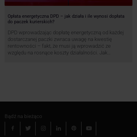
Opłata energetyczna DPD – jak działa i ile wynosi dopłata
do paczek kurierskich?
DPD wprowadzając dopłatę energetyczną od każdej
dostarczanej paczki zwraca uwagę na kwestię
rentowności – fakt, że musi ją wprowadzić ze
względu na rosnące koszty działalności. Jak
obliczana będzie teraz dopłata DPD? Warto ją
przeanalizować pod zdecydowanie szerszym kątem
– możliwe bowiem, że ruch DPD stanie się
standardem w całej branży kurierskiej.
Bądź na bieżąco