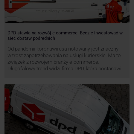
DPD stawia na rozwój e-commerce. Będzie inwestować w
sieć dostaw pośrednich
Od pandemii koronawirusa notowany jest znaczny
wzrost zapotrzebowania na usługi kurierskie. Ma to
związek z rozwojem branży e-commerce.
Długofalowy trend widzi firma DPD, która postanawia
rozwijać usługi dostaw pośrednich, opartych m.in. o
automaty paczkowe. W planach DPD jest rozwój
usługi DPD Pickup. Firma już teraz chwali się danymi.