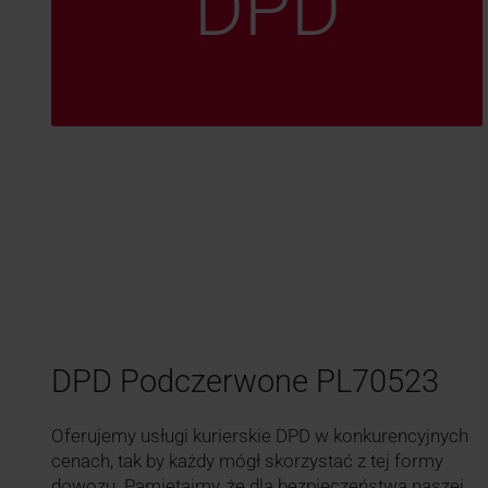
DPD
DPD Podczerwone PL70523
Oferujemy usługi kurierskie DPD w konkurencyjnych
cenach, tak by każdy mógł skorzystać z tej formy
dowozu. Pamiętajmy, że dla bezpieczeństwa naszej