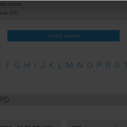
erz kuriera
Szukaj punktu
E
F
G
H
I
J
K
L
M
N
O
P
R
S
DPD