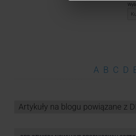
Wybi
A
B
C
D
Artykuły na blogu powiązane z 