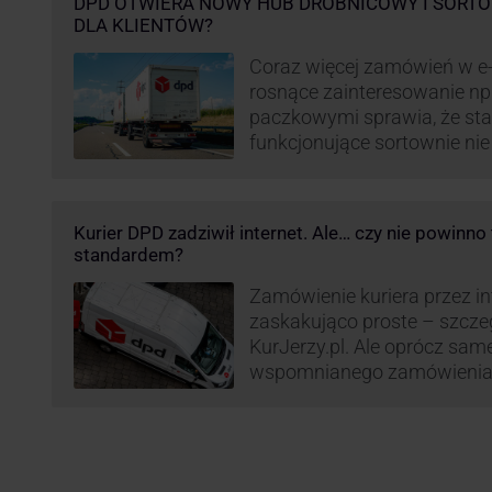
DPD OTWIERA NOWY HUB DROBNICOWY I SORTO
DLA KLIENTÓW?
Coraz więcej zamówień w e
rosnące zainteresowanie n
paczkowymi sprawia, że st
funkcjonujące sortownie ni
wydajne. Firma kurierska DP
odpowiedzieć na zapotrzebo
kurierskie. Z tego względu
Kurier DPD zadziwił internet. Ale… czy nie powinn
nowe centrum transportowo-
standardem?
Innowacyjny hub drobnicowy 
taki obiekt DPD w …
Zamówienie kuriera przez int
zaskakująco proste – szcze
KurJerzy.pl. Ale oprócz sa
wspomnianego zamówienia 
również kwestia doręczenia 
prozaicznego kontaktu pomię
nadchodzi czas na wyjątkowo
co zrobił pewien kurier DPD.