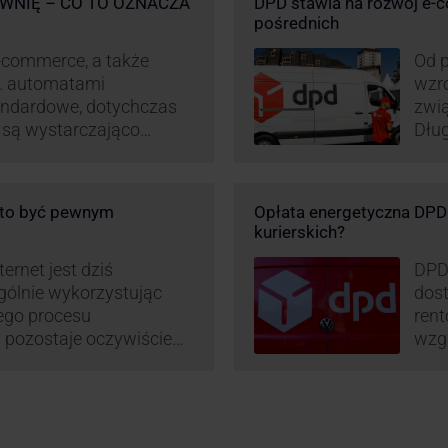
WNIĘ – CO TO OZNACZA
DPD stawia na rozwój e-
pośrednich
-commerce, a także
Od p
p. automatami
wzro
andardowe, dotychczas
zwi
e są wystarczająco
Dług
D stara się
post
wanie rynku na usługi
opar
 pod Łodzią uruchomiono
DPD 
o to być pewnym
Opłata energetyczna DPD –
logistyczne.
chwa
kurierskich?
i sortownia to już piąty
ernet jest dziś
DPD
gólnie wykorzystując
dost
mego procesu
rent
pozostaje oczywiście
wzgl
paczki – a więc i
obli
dzy stronami. I tu
prz
 ciekawą historię tego,
– mo
stan