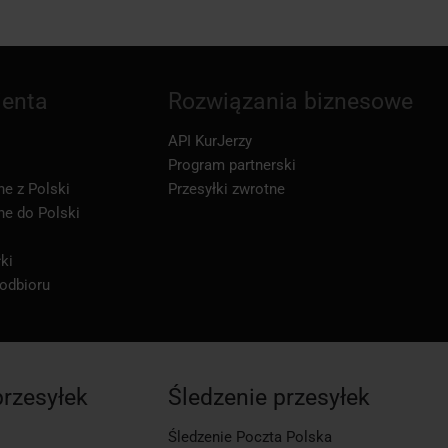
ienta
Rozwiązania biznesowe
API KurJerzy
Program partnerski
ne z Polski
Przesyłki zwrotne
ne do Polski
ki
 odbioru
przesyłek
Śledzenie przesyłek
Śledzenie Poczta Polska