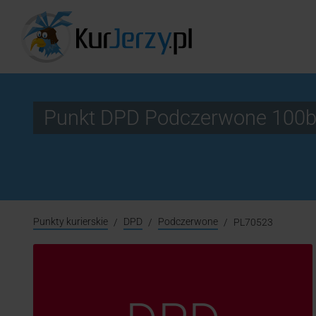
Punkt DPD Podczerwone 100
Punkty kurierskie
DPD
Podczerwone
PL70523