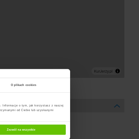
O plikach cookies
. Informacje o tym, jak korzystasz z naszej
trzymanymi od Ciebie lub uzyskanymi
Zezwól na wszystkie