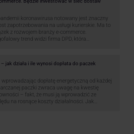
commerce. Będzie inwestować w sieć dostaw
andemii koronawirusa notowany jest znaczny
st zapotrzebowania na usługi kurierskie. Ma to
ązek z rozwojem branży e-commerce.
ofalowy trend widzi firma DPD, która
anawia rozwijać usługi dostaw pośrednich,
tych m.in. o automaty paczkowe. W planach
jest rozwój usługi DPD Pickup. Firma już teraz
 jak działa i ile wynosi dopłata do paczek
li się danymi.
 wprowadzając dopłatę energetyczną od każdej
arczanej paczki zwraca uwagę na kwestię
owności – fakt, że musi ją wprowadzić ze
ędu na rosnące koszty działalności. Jak
czana będzie teraz dopłata DPD? Warto ją
eanalizować pod zdecydowanie szerszym kątem
żliwe bowiem, że ruch DPD stanie się
dardem w całej branży kurierskiej.