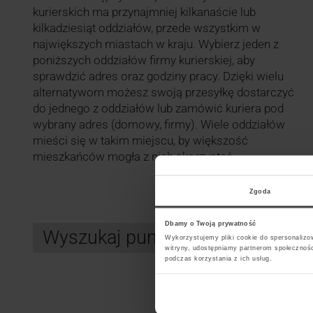
kurierskich ma przynajmniej kilkanaście lub
kilkadziesiąt oddziałów, przede wszystkim w
największych miastach w kraju. Wybierz jeden z
poniższych oddziałów firmy kurierskiej, aby
sprawdzić adres oraz godziny pracy. Dzięki wielu
alternatywom możesz swoją przesyłkę dostarczyć
do jednego z oddziałów lub zamówić kuriera pod
wybrany adres (domowy, firmy). Wiele oddziałów
mieści się w takim miejscu, by większość
mieszkańców mogła z nich skorzystać.
Zgoda
Dbamy o Twoją prywatność
Wyszukaj punkt kurierski DPD
Wykorzystujemy pliki cookie do spersonalizow
witryny, udostępniamy partnerom społecznoś
podczas korzystania z ich usług.
Search