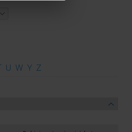
T
U
W
Y
Z