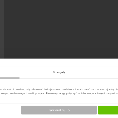
Szczegóły
ania treści i reklam, aby oferować funkcje społecznościowe i analizować ruch w naszej witrynie
ciowym, reklamowym i analitycznym. Partnerzy mogą połączyć te informacje z innymi danymi o
Spersonalizuj