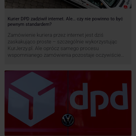
Kurier DPD zadziwił internet. Ale… czy nie powinno to być
pewnym standardem?
Zamówienie kuriera przez internet jest dziś
zaskakująco proste – szczególnie wykorzystując
KurJerzy.pl. Ale oprócz samego procesu
wspomnianego zamówienia pozostaje oczywiście
również kwestia doręczenia paczki – a więc i
prozaicznego kontaktu pomiędzy stronami. I tu
nadchodzi czas na wyjątkowo ciekawą historię tego,
co zrobił pewien kurier DPD.