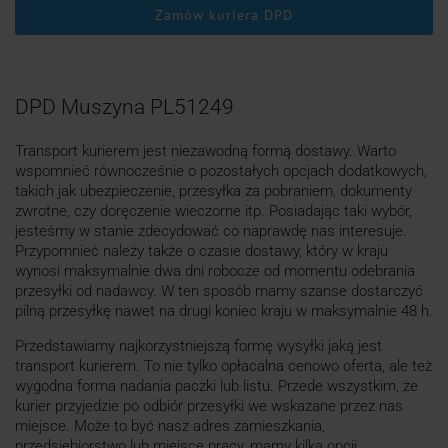
Zamów kuriera DPD
DPD Muszyna PL51249
Transport kurierem jest niezawodną formą dostawy. Warto
wspomnieć równocześnie o pozostałych opcjach dodatkowych,
takich jak ubezpieczenie, przesyłka za pobraniem, dokumenty
zwrotne, czy doręczenie wieczorne itp. Posiadając taki wybór,
jesteśmy w stanie zdecydować co naprawdę nas interesuje.
Przypomnieć należy także o czasie dostawy, który w kraju
wynosi maksymalnie dwa dni robocze od momentu odebrania
przesyłki od nadawcy. W ten sposób mamy szanse dostarczyć
pilną przesyłkę nawet na drugi koniec kraju w maksymalnie 48 h.
Przedstawiamy najkorzystniejszą formę wysyłki jaką jest
transport kurierem. To nie tylko opłacalna cenowo oferta, ale też
wygodna forma nadania paczki lub listu. Przede wszystkim, że
kurier przyjedzie po odbiór przesyłki we wskazane przez nas
miejsce. Może to być nasz adres zamieszkania,
przedsiębiorstwo lub miejsce pracy, mamy kilka opcji.