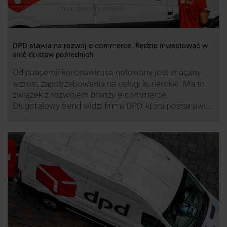
DPD stawia na rozwój e-commerce. Będzie inwestować w
sieć dostaw pośrednich
Od pandemii koronawirusa notowany jest znaczny
wzrost zapotrzebowania na usługi kurierskie. Ma to
związek z rozwojem branży e-commerce.
Długofalowy trend widzi firma DPD, która postanawia
rozwijać usługi dostaw pośrednich, opartych m.in. o
automaty paczkowe. W planach DPD jest rozwój
usługi DPD Pickup. Firma już teraz chwali się danymi.