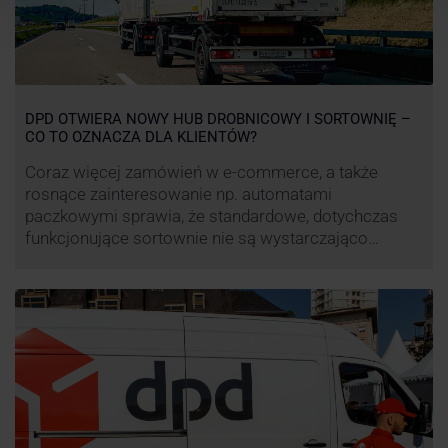
DPD OTWIERA NOWY HUB DROBNICOWY I SORTOWNIĘ –
CO TO OZNACZA DLA KLIENTÓW?
Coraz więcej zamówień w e-commerce, a także
rosnące zainteresowanie np. automatami
paczkowymi sprawia, że standardowe, dotychczas
funkcjonujące sortownie nie są wystarczająco
wydajne. Firma kurierska DPD stara się odpowiedzieć
na zapotrzebowanie rynku na usługi kurierskie. Z tego
względu pod Łodzią uruchomiono nowe centrum
transportowo-logistyczne. Innowacyjny hub
drobnicowy i sortownia to już piąty taki obiekt DPD w
…