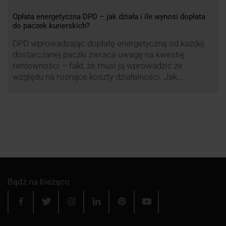
Opłata energetyczna DPD – jak działa i ile wynosi dopłata
do paczek kurierskich?
DPD wprowadzając dopłatę energetyczną od każdej
dostarczanej paczki zwraca uwagę na kwestię
rentowności – fakt, że musi ją wprowadzić ze
względu na rosnące koszty działalności. Jak
obliczana będzie teraz dopłata DPD? Warto ją
przeanalizować pod zdecydowanie szerszym kątem
– możliwe bowiem, że ruch DPD stanie się
standardem w całej branży kurierskiej.
Bądź na bieżąco