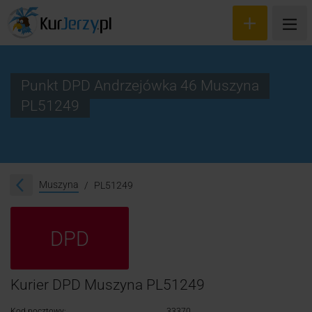
Punkt DPD Andrzejówka 46 Muszyna
PL51249
Wyceń przesyłkę
Zamów kuriera
Śledzenie przesyłki
Muszyna
PL51249
Blog
DPD
Cennik
Kontakt
Kurier DPD Muszyna PL51249
Kod pocztowy:
33370