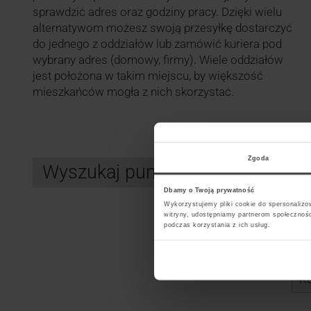
sprawdzić adres oraz godziny pracy. Dzięki wielu
alternatywom możesz swoją przesyłkę dostarczyć
do jednego z oddziałów lub zamówić kuriera pod
wybrany adres (domowy, firmy). Wiele oddziałów
jest położona w takim miejscu, by większość
mieszkańców mogła z nich skorzystać.
Zgoda
Wyszukaj punkt kurierski DPD
Dbamy o Twoją prywatność
Wykorzystujemy pliki cookie do spersonalizow
witryny, udostępniamy partnerom społecznoś
podczas korzystania z ich usług.
Search
Wybi