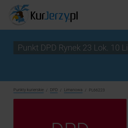
Punkt DPD Rynek 23 Lok. 10
Punkty kurierskie
DPD
Limanowa
PL66223