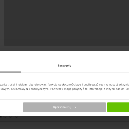
Szczegóły
ania treści i reklam, aby oferować funkcje społecznościowe i analizować ruch w naszej witrynie
ciowym, reklamowym i analitycznym. Partnerzy mogą połączyć te informacje z innymi danymi o
erz kuriera
Spersonalizuj