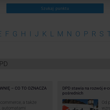
Szukaj punktu
E
F
G
H
I
J
K
L
M
N
O
P
R
S
DPD
WNIĘ – CO TO OZNACZA
DPD stawia na rozwój e-
pośrednich
-commerce, a także
Od p
p. automatami
wzro