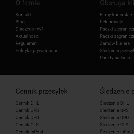
O firmie
Obsługa kl
Kontakt
Firmy kurierskie
Blog
Reklamacje
Dlaczego my?
Paczki zagranicz
Aktualności
Paczki zagranicz
Regulamin
Zamów kuriera
Polityka prywatności
Śledzenie przesył
Punkty nadania i
Cennik przesyłek
Śledzenie 
Cennik DHL
Śledzenie DHL
Cennik UPS
Śledzenie UPS
Cennik DPD
Śledzenie DPD
Cennik GLS
Śledzenie GLS
Cennik InPost
Śledzenie InPost