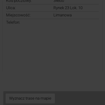
Kod pocztowy:
34600
Ulica:
Rynek 23 Lok. 10
Miejscowość:
Limanowa
Telefon:
Wyznacz trase na mapie