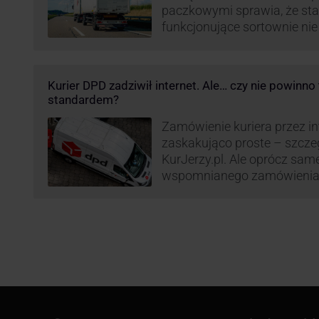
paczkowymi sprawia, że st
funkcjonujące sortownie ni
wydajne. Firma kurierska DP
odpowiedzieć na zapotrzebo
kurierskie. Z tego względu
Kurier DPD zadziwił internet. Ale… czy nie powinn
nowe centrum transportowo-
standardem?
Innowacyjny hub drobnicowy 
taki obiekt DPD w …
Zamówienie kuriera przez int
zaskakująco proste – szcze
KurJerzy.pl. Ale oprócz sa
wspomnianego zamówienia 
również kwestia doręczenia 
prozaicznego kontaktu pomię
nadchodzi czas na wyjątkowo
co zrobił pewien kurier DPD.