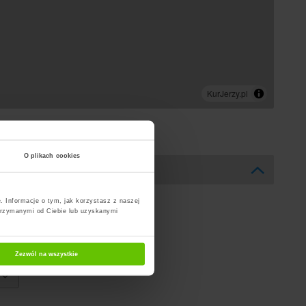
O plikach cookies
. Informacje o tym, jak korzystasz z naszej
trzymanymi od Ciebie lub uzyskanymi
Zezwól na wszystkie