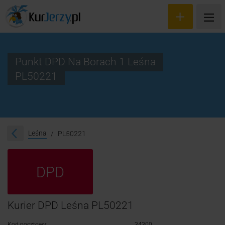
Punkt DPD Na Borach 1 Leśna
PL50221
Wyceń przesyłkę
Zamów kuriera
Śledzenie przesyłki
Leśna
PL50221
Blog
DPD
Cennik
Kontakt
Kurier DPD Leśna PL50221
Kod pocztowy:
34300