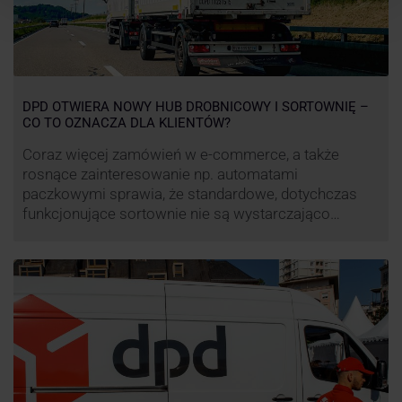
DPD OTWIERA NOWY HUB DROBNICOWY I SORTOWNIĘ –
CO TO OZNACZA DLA KLIENTÓW?
Coraz więcej zamówień w e-commerce, a także
rosnące zainteresowanie np. automatami
paczkowymi sprawia, że standardowe, dotychczas
funkcjonujące sortownie nie są wystarczająco
wydajne. Firma kurierska DPD stara się odpowiedzieć
na zapotrzebowanie rynku na usługi kurierskie. Z tego
względu pod Łodzią uruchomiono nowe centrum
transportowo-logistyczne. Innowacyjny hub
drobnicowy i sortownia to już piąty taki obiekt DPD w
…