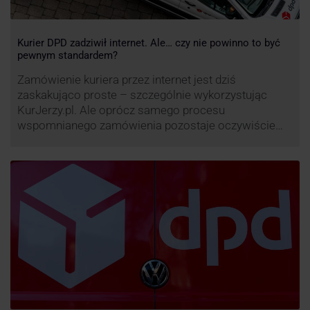
Kurier DPD zadziwił internet. Ale… czy nie powinno to być
pewnym standardem?
Zamówienie kuriera przez internet jest dziś
zaskakująco proste – szczególnie wykorzystując
KurJerzy.pl. Ale oprócz samego procesu
wspomnianego zamówienia pozostaje oczywiście
również kwestia doręczenia paczki – a więc i
prozaicznego kontaktu pomiędzy stronami. I tu
nadchodzi czas na wyjątkowo ciekawą historię tego,
co zrobił pewien kurier DPD.