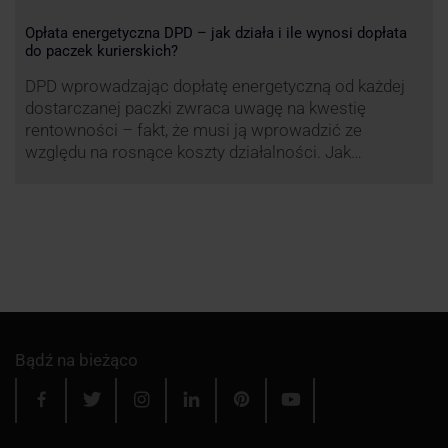
Opłata energetyczna DPD – jak działa i ile wynosi dopłata
do paczek kurierskich?
DPD wprowadzając dopłatę energetyczną od każdej
dostarczanej paczki zwraca uwagę na kwestię
rentowności – fakt, że musi ją wprowadzić ze
względu na rosnące koszty działalności. Jak
obliczana będzie teraz dopłata DPD? Warto ją
przeanalizować pod zdecydowanie szerszym kątem
– możliwe bowiem, że ruch DPD stanie się
standardem w całej branży kurierskiej.
Bądź na bieżąco