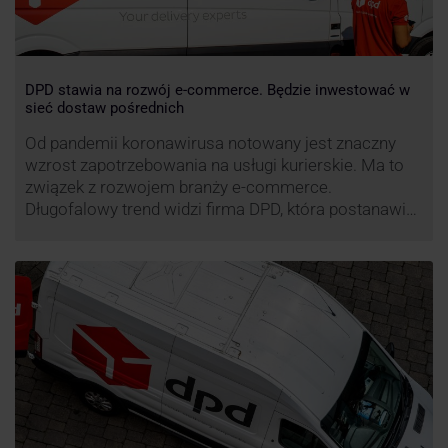
DPD stawia na rozwój e-commerce. Będzie inwestować w
sieć dostaw pośrednich
Od pandemii koronawirusa notowany jest znaczny
wzrost zapotrzebowania na usługi kurierskie. Ma to
związek z rozwojem branży e-commerce.
Długofalowy trend widzi firma DPD, która postanawia
rozwijać usługi dostaw pośrednich, opartych m.in. o
automaty paczkowe. W planach DPD jest rozwój
usługi DPD Pickup. Firma już teraz chwali się danymi.