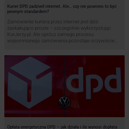
Kurier DPD zadziwił internet. Ale… czy nie powinno to być
pewnym standardem?
Zamówienie kuriera przez internet jest dziś
zaskakująco proste – szczególnie wykorzystując
KurJerzy.pl. Ale oprócz samego procesu
wspomnianego zamówienia pozostaje oczywiście
również kwestia doręczenia paczki – a więc i
prozaicznego kontaktu pomiędzy stronami. I tu
nadchodzi czas na wyjątkowo ciekawą historię tego,
co zrobił pewien kurier DPD.
Opłata energetyczna DPD – jak działa i ile wynosi dopłata