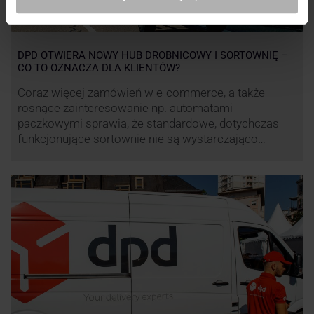
DPD OTWIERA NOWY HUB DROBNICOWY I SORTOWNIĘ –
CO TO OZNACZA DLA KLIENTÓW?
Coraz więcej zamówień w e-commerce, a także
rosnące zainteresowanie np. automatami
paczkowymi sprawia, że standardowe, dotychczas
funkcjonujące sortownie nie są wystarczająco
wydajne. Firma kurierska DPD stara się odpowiedzieć
na zapotrzebowanie rynku na usługi kurierskie. Z tego
względu pod Łodzią uruchomiono nowe centrum
transportowo-logistyczne. Innowacyjny hub
drobnicowy i sortownia to już piąty taki obiekt DPD w
…