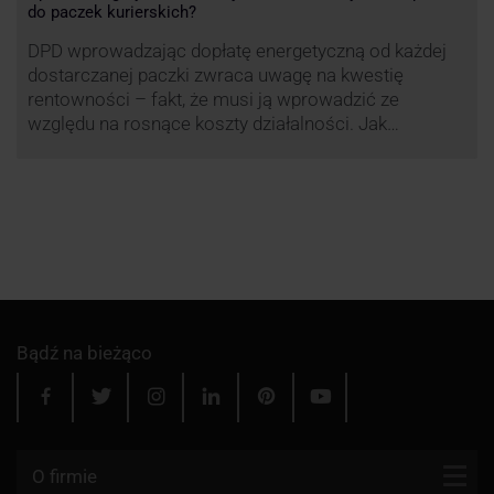
do paczek kurierskich?
DPD wprowadzając dopłatę energetyczną od każdej
dostarczanej paczki zwraca uwagę na kwestię
rentowności – fakt, że musi ją wprowadzić ze
względu na rosnące koszty działalności. Jak
obliczana będzie teraz dopłata DPD? Warto ją
przeanalizować pod zdecydowanie szerszym kątem
– możliwe bowiem, że ruch DPD stanie się
standardem w całej branży kurierskiej.
Bądź na bieżąco
O firmie