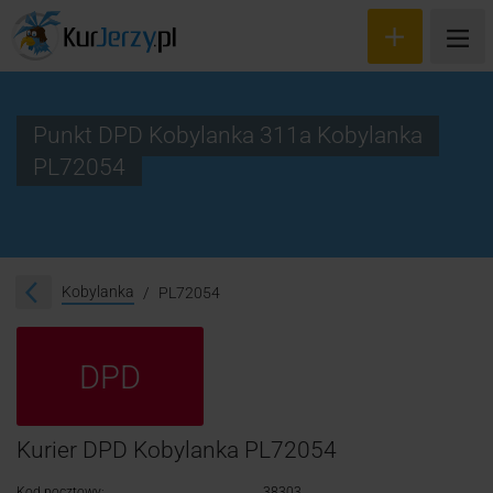
Punkt DPD Kobylanka 311a Kobylanka
PL72054
Wyceń przesyłkę
Zamów kuriera
Śledzenie przesyłki
Kobylanka
PL72054
Blog
DPD
Cennik
Kontakt
Kurier DPD Kobylanka PL72054
Kod pocztowy:
38303