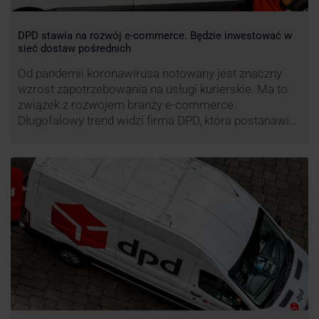
DPD stawia na rozwój e-commerce. Będzie inwestować w
sieć dostaw pośrednich
Od pandemii koronawirusa notowany jest znaczny
wzrost zapotrzebowania na usługi kurierskie. Ma to
związek z rozwojem branży e-commerce.
Długofalowy trend widzi firma DPD, która postanawia
rozwijać usługi dostaw pośrednich, opartych m.in. o
automaty paczkowe. W planach DPD jest rozwój
usługi DPD Pickup. Firma już teraz chwali się danymi.