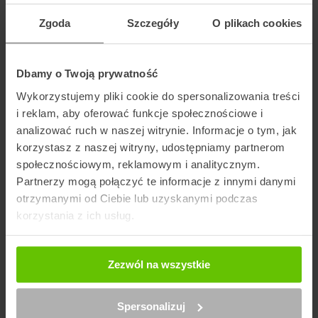
Wybierz kuriera
Zgoda
Szczegóły
O plikach cookies
Dbamy o Twoją prywatność
Szukaj punktu
Wykorzystujemy pliki cookie do spersonalizowania treści
i reklam, aby oferować funkcje społecznościowe i
analizować ruch w naszej witrynie. Informacje o tym, jak
Artykuły na blogu powiązane z DPD
korzystasz z naszej witryny, udostępniamy partnerom
społecznościowym, reklamowym i analitycznym.
Partnerzy mogą połączyć te informacje z innymi danymi
otrzymanymi od Ciebie lub uzyskanymi podczas
korzystania z ich usług.
Zezwól na wszystkie
Spersonalizuj