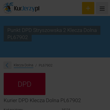
Punkt DPD Stryszowska 2 Klecza Dolna
PL67902
Wyceń przesyłkę
Zamów kuriera
Śledzenie przesyłki
Klecza Dolna
PL67902
Blog
DPD
Cennik
Kontakt
Kurier DPD Klecza Dolna PL67902
Kod pocztowy:
34124