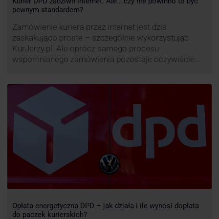
Kurier DPD zadziwił internet. Ale… czy nie powinno to być
pewnym standardem?
Zamówienie kuriera przez internet jest dziś
zaskakująco proste – szczególnie wykorzystując
KurJerzy.pl. Ale oprócz samego procesu
wspomnianego zamówienia pozostaje oczywiście
również kwestia doręczenia paczki – a więc i
prozaicznego kontaktu pomiędzy stronami. I tu
nadchodzi czas na wyjątkowo ciekawą historię tego,
co zrobił pewien kurier DPD.
Opłata energetyczna DPD – jak działa i ile wynosi dopłata
do paczek kurierskich?