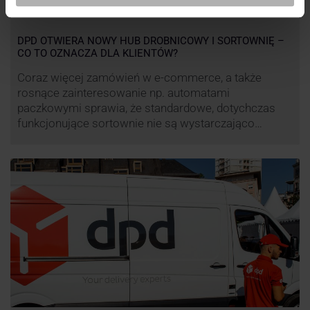
DPD OTWIERA NOWY HUB DROBNICOWY I SORTOWNIĘ –
CO TO OZNACZA DLA KLIENTÓW?
Coraz więcej zamówień w e-commerce, a także
rosnące zainteresowanie np. automatami
paczkowymi sprawia, że standardowe, dotychczas
funkcjonujące sortownie nie są wystarczająco
wydajne. Firma kurierska DPD stara się odpowiedzieć
na zapotrzebowanie rynku na usługi kurierskie. Z tego
względu pod Łodzią uruchomiono nowe centrum
transportowo-logistyczne. Innowacyjny hub
drobnicowy i sortownia to już piąty taki obiekt DPD w
…