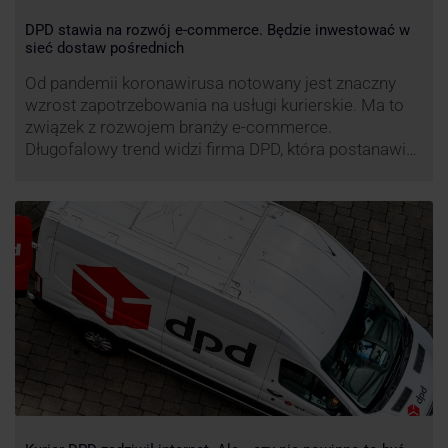
DPD stawia na rozwój e-commerce. Będzie inwestować w
sieć dostaw pośrednich
Od pandemii koronawirusa notowany jest znaczny
wzrost zapotrzebowania na usługi kurierskie. Ma to
związek z rozwojem branży e-commerce.
Długofalowy trend widzi firma DPD, która postanawia
rozwijać usługi dostaw pośrednich, opartych m.in. o
automaty paczkowe. W planach DPD jest rozwój
usługi DPD Pickup. Firma już teraz chwali się danymi.