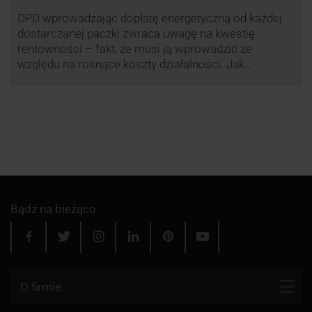
DPD wprowadzając dopłatę energetyczną od każdej
dostarczanej paczki zwraca uwagę na kwestię
rentowności – fakt, że musi ją wprowadzić ze
względu na rosnące koszty działalności. Jak
obliczana będzie teraz dopłata DPD? Warto ją
przeanalizować pod zdecydowanie szerszym kątem
– możliwe bowiem, że ruch DPD stanie się
standardem w całej branży kurierskiej.
Bądź na bieżąco
O firmie