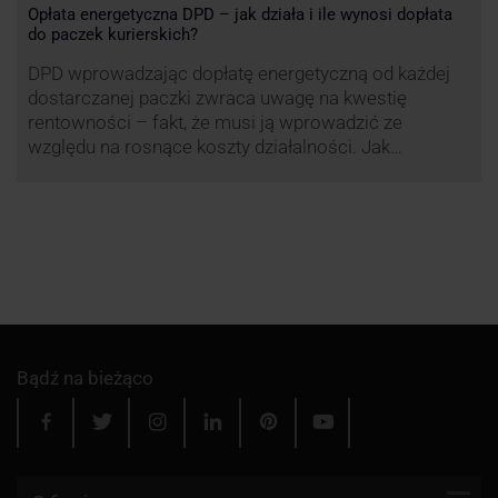
Opłata energetyczna DPD – jak działa i ile wynosi dopłata
do paczek kurierskich?
DPD wprowadzając dopłatę energetyczną od każdej
dostarczanej paczki zwraca uwagę na kwestię
rentowności – fakt, że musi ją wprowadzić ze
względu na rosnące koszty działalności. Jak
obliczana będzie teraz dopłata DPD? Warto ją
przeanalizować pod zdecydowanie szerszym kątem
– możliwe bowiem, że ruch DPD stanie się
standardem w całej branży kurierskiej.
Bądź na bieżąco