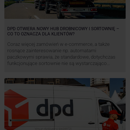
DPD OTWIERA NOWY HUB DROBNICOWY I SORTOWNIĘ –
CO TO OZNACZA DLA KLIENTÓW?
Coraz więcej zamówień w e-commerce, a także
rosnące zainteresowanie np. automatami
paczkowymi sprawia, że standardowe, dotychczas
funkcjonujące sortownie nie są wystarczająco
wydajne. Firma kurierska DPD stara się odpowiedzieć
na zapotrzebowanie rynku na usługi kurierskie. Z tego
względu pod Łodzią uruchomiono nowe centrum
transportowo-logistyczne. Innowacyjny hub
drobnicowy i sortownia to już piąty taki obiekt DPD w
…