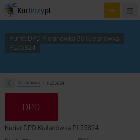
Punkt DPD Kielanówka 35 Kielanówka
PL55824
Wyceń przesyłkę
Zamów kuriera
Śledzenie przesyłki
Kielanówka
PL55824
Blog
DPD
Cennik
Kontakt
Kurier DPD Kielanówka PL55824
Kod pocztowy:
35106