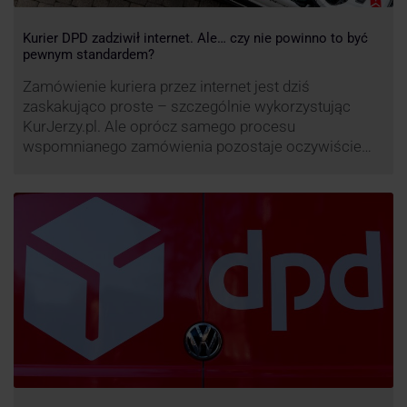
Kurier DPD zadziwił internet. Ale… czy nie powinno to być
pewnym standardem?
Zamówienie kuriera przez internet jest dziś
zaskakująco proste – szczególnie wykorzystując
KurJerzy.pl. Ale oprócz samego procesu
wspomnianego zamówienia pozostaje oczywiście
również kwestia doręczenia paczki – a więc i
prozaicznego kontaktu pomiędzy stronami. I tu
nadchodzi czas na wyjątkowo ciekawą historię tego,
co zrobił pewien kurier DPD.