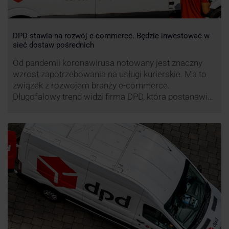
DPD stawia na rozwój e-commerce. Będzie inwestować w
sieć dostaw pośrednich
Od pandemii koronawirusa notowany jest znaczny
wzrost zapotrzebowania na usługi kurierskie. Ma to
związek z rozwojem branży e-commerce.
Długofalowy trend widzi firma DPD, która postanawia
rozwijać usługi dostaw pośrednich, opartych m.in. o
automaty paczkowe. W planach DPD jest rozwój
usługi DPD Pickup. Firma już teraz chwali się danymi.