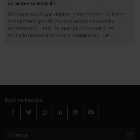
do paczek kurierskich?
DPD wprowadzając dopłatę energetyczną od każdej
dostarczanej paczki zwraca uwagę na kwestię
rentowności – fakt, że musi ją wprowadzić ze
względu na rosnące koszty działalności. Jak
obliczana będzie teraz dopłata DPD? Warto ją
przeanalizować pod zdecydowanie szerszym kątem
– możliwe bowiem, że ruch DPD stanie się
standardem w całej branży kurierskiej.
Bądź na bieżąco
O firmie