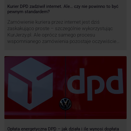
Kurier DPD zadziwił internet. Ale… czy nie powinno to być
pewnym standardem?
Zamówienie kuriera przez internet jest dziś
zaskakująco proste – szczególnie wykorzystując
KurJerzy.pl. Ale oprócz samego procesu
wspomnianego zamówienia pozostaje oczywiście
również kwestia doręczenia paczki – a więc i
prozaicznego kontaktu pomiędzy stronami. I tu
nadchodzi czas na wyjątkowo ciekawą historię tego,
co zrobił pewien kurier DPD.
Opłata energetyczna DPD – jak działa i ile wynosi dopłata