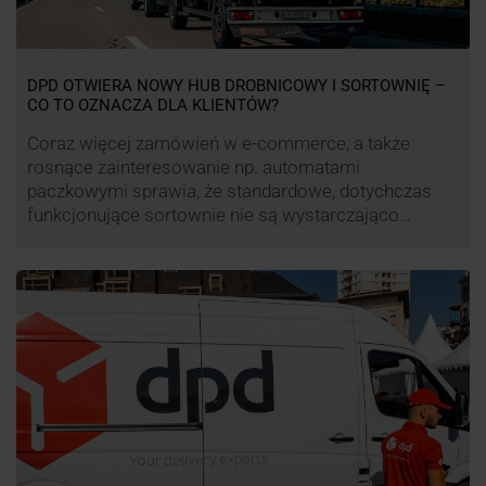
DPD OTWIERA NOWY HUB DROBNICOWY I SORTOWNIĘ –
CO TO OZNACZA DLA KLIENTÓW?
Coraz więcej zamówień w e-commerce, a także
rosnące zainteresowanie np. automatami
paczkowymi sprawia, że standardowe, dotychczas
funkcjonujące sortownie nie są wystarczająco
wydajne. Firma kurierska DPD stara się odpowiedzieć
na zapotrzebowanie rynku na usługi kurierskie. Z tego
względu pod Łodzią uruchomiono nowe centrum
transportowo-logistyczne. Innowacyjny hub
drobnicowy i sortownia to już piąty taki obiekt DPD w
…