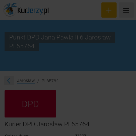
Punkt DPD Jana Pawła Ii 6 Jarosław
PL65764
Wyceń przesyłkę
Zamów kuriera
Śledzenie przesyłki
Jarosław
PL65764
Blog
DPD
Cennik
Kontakt
Kurier DPD Jarosław PL65764
Kod pocztowy:
37500