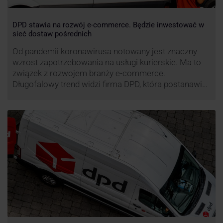
DPD stawia na rozwój e-commerce. Będzie inwestować w
sieć dostaw pośrednich
Od pandemii koronawirusa notowany jest znaczny
wzrost zapotrzebowania na usługi kurierskie. Ma to
związek z rozwojem branży e-commerce.
Długofalowy trend widzi firma DPD, która postanawia
rozwijać usługi dostaw pośrednich, opartych m.in. o
automaty paczkowe. W planach DPD jest rozwój
usługi DPD Pickup. Firma już teraz chwali się danymi.