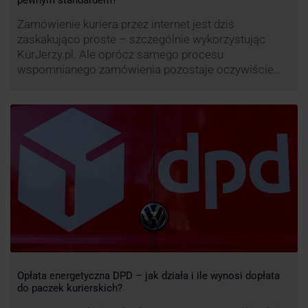
Zamówienie kuriera przez internet jest dziś
zaskakująco proste – szczególnie wykorzystując
KurJerzy.pl. Ale oprócz samego procesu
wspomnianego zamówienia pozostaje oczywiście
również kwestia doręczenia paczki – a więc i
prozaicznego kontaktu pomiędzy stronami. I tu
nadchodzi czas na wyjątkowo ciekawą historię tego,
co zrobił pewien kurier DPD.
Opłata energetyczna DPD – jak działa i ile wynosi dopłata
do paczek kurierskich?