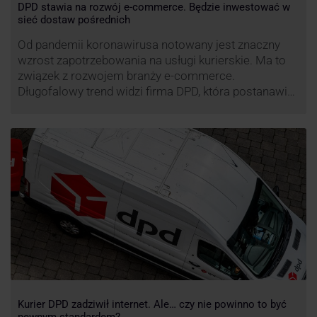
DPD stawia na rozwój e-commerce. Będzie inwestować w
sieć dostaw pośrednich
Od pandemii koronawirusa notowany jest znaczny
wzrost zapotrzebowania na usługi kurierskie. Ma to
związek z rozwojem branży e-commerce.
Długofalowy trend widzi firma DPD, która postanawia
rozwijać usługi dostaw pośrednich, opartych m.in. o
automaty paczkowe. W planach DPD jest rozwój
usługi DPD Pickup. Firma już teraz chwali się danymi.
Kurier DPD zadziwił internet. Ale… czy nie powinno to być
pewnym standardem?