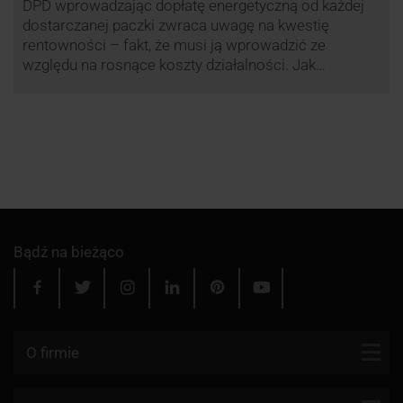
DPD wprowadzając dopłatę energetyczną od każdej
dostarczanej paczki zwraca uwagę na kwestię
rentowności – fakt, że musi ją wprowadzić ze
względu na rosnące koszty działalności. Jak
obliczana będzie teraz dopłata DPD? Warto ją
przeanalizować pod zdecydowanie szerszym kątem
– możliwe bowiem, że ruch DPD stanie się
standardem w całej branży kurierskiej.
Bądź na bieżąco
O firmie
Kontakt