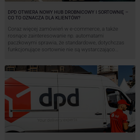
DPD OTWIERA NOWY HUB DROBNICOWY I SORTOWNIĘ –
CO TO OZNACZA DLA KLIENTÓW?
Coraz więcej zamówień w e-commerce, a także
rosnące zainteresowanie np. automatami
paczkowymi sprawia, że standardowe, dotychczas
funkcjonujące sortownie nie są wystarczająco
wydajne. Firma kurierska DPD stara się odpowiedzieć
na zapotrzebowanie rynku na usługi kurierskie. Z tego
względu pod Łodzią uruchomiono nowe centrum
transportowo-logistyczne. Innowacyjny hub
drobnicowy i sortownia to już piąty taki obiekt DPD w
…