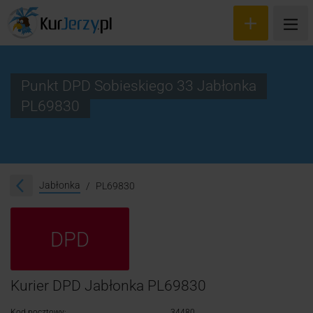
Punkt DPD Sobieskiego 33 Jabłonka
PL69830
Wyceń przesyłkę
Zamów kuriera
Śledzenie przesyłki
Jabłonka
PL69830
Blog
DPD
Cennik
Kontakt
Kurier DPD Jabłonka PL69830
Kod pocztowy:
34480