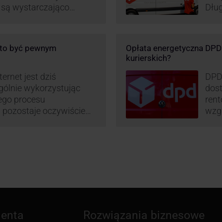
e są wystarczająco
Dług
D stara się
post
wanie rynku na usługi
opar
 pod Łodzią uruchomiono
DPD 
o to być pewnym
Opłata energetyczna DPD –
logistyczne.
chwa
kurierskich?
i sortownia to już piąty
ernet jest dziś
DPD
gólnie wykorzystując
dost
mego procesu
rent
pozostaje oczywiście
wzgl
paczki – a więc i
obli
dzy stronami. I tu
prz
 ciekawą historię tego,
– mo
stan
ienta
Rozwiązania biznesowe