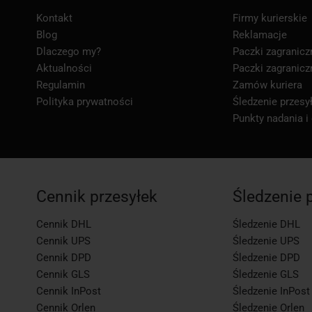
Kontakt
Firmy kurierskie
Blog
Reklamacje
Dlaczego my?
Paczki zagranicz
Aktualności
Paczki zagranicz
Regulamin
Zamów kuriera
Polityka prywatności
Śledzenie przesył
Punkty nadania i
Cennik przesyłek
Śledzenie 
Cennik DHL
Śledzenie DHL
Cennik UPS
Śledzenie UPS
Cennik DPD
Śledzenie DPD
Cennik GLS
Śledzenie GLS
Cennik InPost
Śledzenie InPost
Cennik Orlen
Śledzenie Orlen