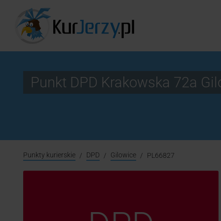
Punkt DPD Krakowska 72a Gi
Punkty kurierskie
DPD
Gilowice
PL66827