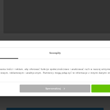
Szczegóły
ania treści i reklam, aby oferować funkcje społecznościowe i analizować ruch w naszej witrynie
ciowym, reklamowym i analitycznym. Partnerzy mogą połączyć te informacje z innymi danymi o
erz kuriera
Spersonalizuj