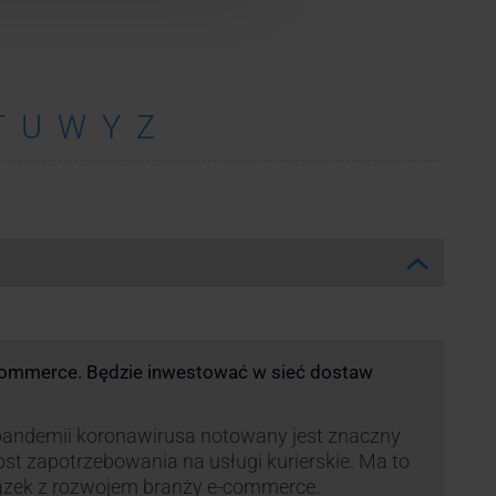
T
U
W
Y
Z
commerce. Będzie inwestować w sieć dostaw
andemii koronawirusa notowany jest znaczny
st zapotrzebowania na usługi kurierskie. Ma to
ązek z rozwojem branży e-commerce.