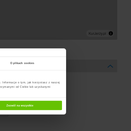
O plikach cookies
. Informacje o tym, jak korzystasz z naszej
trzymanymi od Ciebie lub uzyskanymi
Zezwól na wszystkie