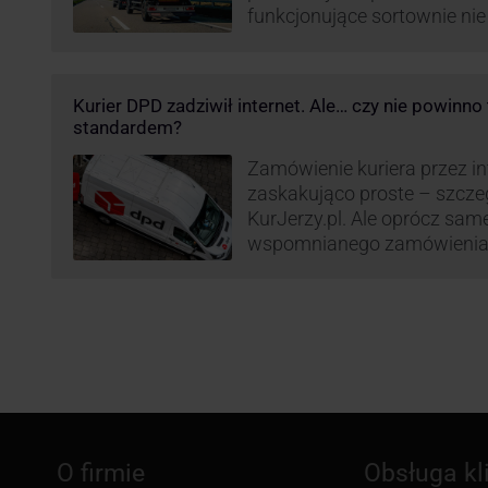
funkcjonujące sortownie ni
wydajne. Firma kurierska DP
odpowiedzieć na zapotrzebo
kurierskie. Z tego względu
Kurier DPD zadziwił internet. Ale… czy nie powinn
nowe centrum transportowo-
standardem?
Innowacyjny hub drobnicowy 
taki obiekt DPD w …
Zamówienie kuriera przez int
zaskakująco proste – szcze
KurJerzy.pl. Ale oprócz sa
wspomnianego zamówienia 
również kwestia doręczenia 
prozaicznego kontaktu pomię
nadchodzi czas na wyjątkowo
co zrobił pewien kurier DPD.
O firmie
Obsługa kl