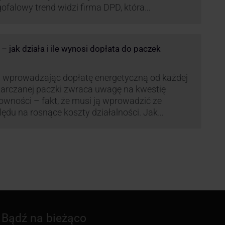
ofalowy trend widzi firma DPD, która
anawia rozwijać usługi dostaw pośrednich,
tych m.in. o automaty paczkowe. W planach
jest rozwój usługi DPD Pickup. Firma już teraz
 jak działa i ile wynosi dopłata do paczek
li się danymi.
 wprowadzając dopłatę energetyczną od każdej
arczanej paczki zwraca uwagę na kwestię
owności – fakt, że musi ją wprowadzić ze
ędu na rosnące koszty działalności. Jak
czana będzie teraz dopłata DPD? Warto ją
eanalizować pod zdecydowanie szerszym kątem
żliwe bowiem, że ruch DPD stanie się
dardem w całej branży kurierskiej.
Bądź na bieżąco