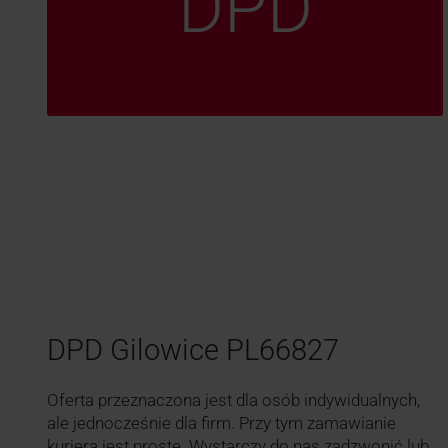
DPD
DPD Gilowice PL66827
Oferta przeznaczona jest dla osób indywidualnych,
ale jednocześnie dla firm. Przy tym zamawianie
kuriera jest proste. Wystarczy do nas zadzwonić lub