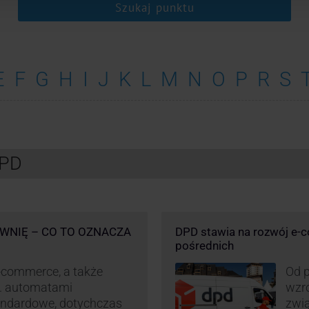
Szukaj punktu
E
F
G
H
I
J
K
L
M
N
O
P
R
S
DPD
WNIĘ – CO TO OZNACZA
DPD stawia na rozwój e-
pośrednich
-commerce, a także
Od p
p. automatami
wzro
andardowe, dotychczas
zwi