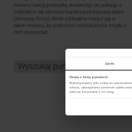
możesz swoją przesyłkę dostarczyć do jednego z
oddziałów lub zamówić kuriera pod wybrany adres
(domowy, firmy). Wiele oddziałów mieści się w
takim miejscu, by większość mieszkańców mogła z
nich skorzystać.
Wyszukaj punkt kurierski DPD
Zgoda
Dbamy o Twoją prywatność
Wykorzystujemy pliki cookie do spersonalizow
witryny, udostępniamy partnerom społecznoś
Search
podczas korzystania z ich usług.
Wybi