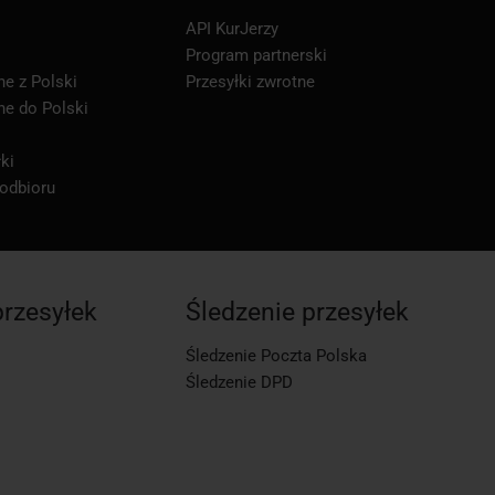
API KurJerzy
Program partnerski
ne z Polski
Przesyłki zwrotne
ne do Polski
ki
 odbioru
przesyłek
Śledzenie przesyłek
Śledzenie Poczta Polska
Śledzenie DPD