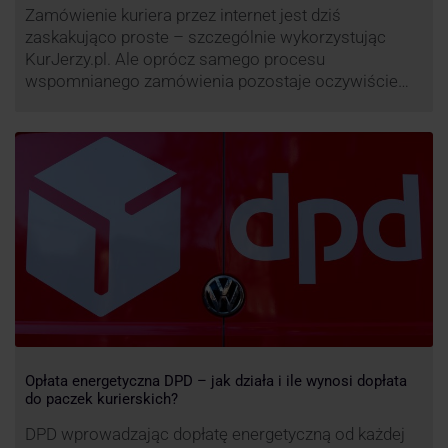
Zamówienie kuriera przez internet jest dziś
zaskakująco proste – szczególnie wykorzystując
KurJerzy.pl. Ale oprócz samego procesu
wspomnianego zamówienia pozostaje oczywiście
również kwestia doręczenia paczki – a więc i
prozaicznego kontaktu pomiędzy stronami. I tu
nadchodzi czas na wyjątkowo ciekawą historię tego,
co zrobił pewien kurier DPD.
Opłata energetyczna DPD – jak działa i ile wynosi dopłata
do paczek kurierskich?
DPD wprowadzając dopłatę energetyczną od każdej