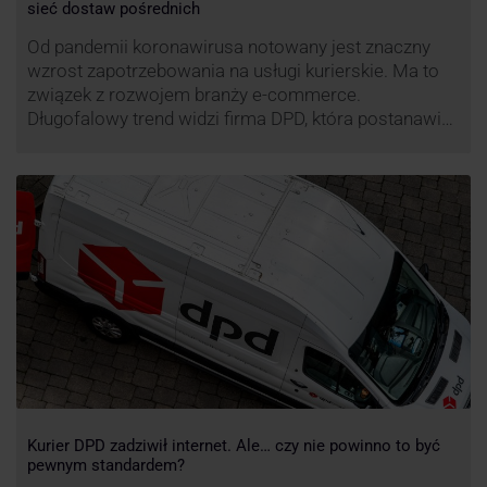
sieć dostaw pośrednich
Od pandemii koronawirusa notowany jest znaczny
wzrost zapotrzebowania na usługi kurierskie. Ma to
związek z rozwojem branży e-commerce.
Długofalowy trend widzi firma DPD, która postanawia
rozwijać usługi dostaw pośrednich, opartych m.in. o
automaty paczkowe. W planach DPD jest rozwój
usługi DPD Pickup. Firma już teraz chwali się danymi.
Kurier DPD zadziwił internet. Ale… czy nie powinno to być
pewnym standardem?