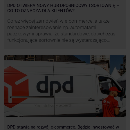
DPD OTWIERA NOWY HUB DROBNICOWY I SORTOWNIĘ –
CO TO OZNACZA DLA KLIENTÓW?
Coraz więcej zamówień w e-commerce, a także
rosnące zainteresowanie np. automatami
paczkowymi sprawia, że standardowe, dotychczas
funkcjonujące sortownie nie są wystarczająco
wydajne. Firma kurierska DPD stara się odpowiedzieć
na zapotrzebowanie rynku na usługi kurierskie. Z tego
względu pod Łodzią uruchomiono nowe centrum
transportowo-logistyczne. Innowacyjny hub
drobnicowy i sortownia to już piąty taki obiekt DPD w
…
DPD stawia na rozwój e-commerce. Będzie inwestować w