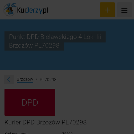
Punkt DPD Bielawskiego 4 Lok. Iii
Brzozów PL70298
Wyceń przesyłkę
Zamów kuriera
Śledzenie przesyłki
Brzozów
PL70298
Blog
DPD
Cennik
Kontakt
Kurier DPD Brzozów PL70298
Kod pocztowy:
36200