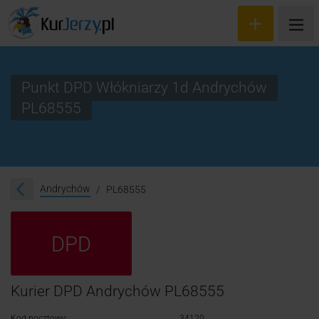
Punkt DPD Włókniarzy 1d Andrychów
PL68555
Wyceń przesyłkę
Zamów kuriera
Śledzenie przesyłki
Andrychów
PL68555
Blog
DPD
Cennik
Kontakt
Kurier DPD Andrychów PL68555
Kod pocztowy:
34120