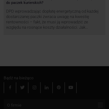
do paczek kurierskich?
DPD wprowadzając dopłatę energetyczną od każdej
dostarczanej paczki zwraca uwagę na kwestię
rentowności – fakt, że musi ją wprowadzić ze
względu na rosnące koszty działalności. Jak
obliczana będzie teraz dopłata DPD? Warto ją
przeanalizować pod zdecydowanie szerszym kątem
– możliwe bowiem, że ruch DPD stanie się
standardem w całej branży kurierskiej.
Bądź na bieżąco
O firmie