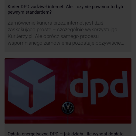
Kurier DPD zadziwił internet. Ale… czy nie powinno to być
pewnym standardem?
Zamówienie kuriera przez internet jest dziś
zaskakująco proste – szczególnie wykorzystując
KurJerzy.pl. Ale oprócz samego procesu
wspomnianego zamówienia pozostaje oczywiście
również kwestia doręczenia paczki – a więc i
prozaicznego kontaktu pomiędzy stronami. I tu
nadchodzi czas na wyjątkowo ciekawą historię tego,
co zrobił pewien kurier DPD.
Opłata energetyczna DPD – jak działa i ile wynosi dopłata