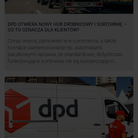
DPD OTWIERA NOWY HUB DROBNICOWY I SORTOWNIĘ –
CO TO OZNACZA DLA KLIENTÓW?
Coraz więcej zamówień w e-commerce, a także
rosnące zainteresowanie np. automatami
paczkowymi sprawia, że standardowe, dotychczas
funkcjonujące sortownie nie są wystarczająco
wydajne. Firma kurierska DPD stara się odpowiedzieć
na zapotrzebowanie rynku na usługi kurierskie. Z tego
względu pod Łodzią uruchomiono nowe centrum
transportowo-logistyczne. Innowacyjny hub
drobnicowy i sortownia to już piąty taki obiekt DPD w
…