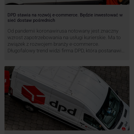
DPD stawia na rozwój e-commerce. Będzie inwestować w
sieć dostaw pośrednich
Od pandemii koronawirusa notowany jest znaczny
wzrost zapotrzebowania na usługi kurierskie. Ma to
związek z rozwojem branży e-commerce.
Długofalowy trend widzi firma DPD, która postanawia
rozwijać usługi dostaw pośrednich, opartych m.in. o
automaty paczkowe. W planach DPD jest rozwój
usługi DPD Pickup. Firma już teraz chwali się danymi.