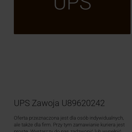
UPS
UPS Zawoja U89620242
Oferta przeznaczona jest dla osób indywidualnych,
ale także dla firm. Przy tym zamawianie kuriera jest
proste. Wystarczy do nas zadzwonić lub wypełnić