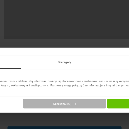
Szczegóły
ania treści i reklam, aby oferować funkcje społecznościowe i analizować ruch w naszej witrynie
ciowym, reklamowym i analitycznym. Partnerzy mogą połączyć te informacje z innymi danymi o
erz kuriera
Spersonalizuj