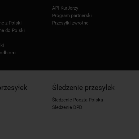
API KurJerzy
Program partnerski
ne z Polski
Przesyłki zwrotne
ne do Polski
ki
 odbioru
przesyłek
Śledzenie przesyłek
Śledzenie Poczta Polska
Śledzenie DPD