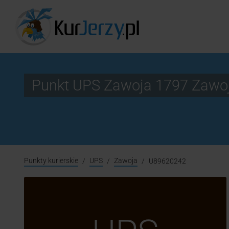
Punkt UPS Zawoja 1797 Zawo
Punkty kurierskie
UPS
Zawoja
U89620242