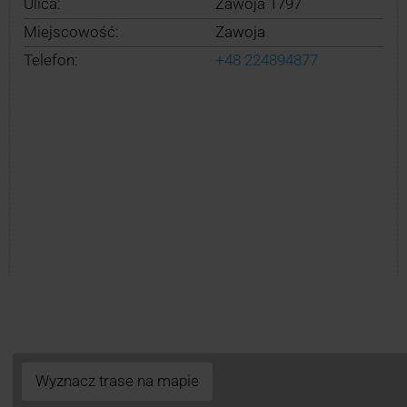
Ulica:
Zawoja 1797
Miejscowość:
Zawoja
Telefon:
+48 224894877
Wyznacz trase na mapie