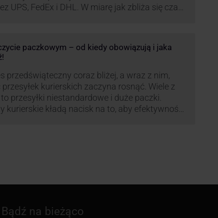
ez UPS, FedEx i DHL. W miarę jak zbliża się czas
możonej aktywności wysyłkowej, firmy
ierskie wprowadziły dodatkowe opłaty, które
ą na celu zwiększenie efektywności operacyjnej
zczycie paczkowym – od kiedy obowiązują i jaka
az zapewnienie wysokiego poziomu
ź!
iadczonych usług. Dodatkowo przewoźnik UPS
rowadzi nowe opłaty opisane …
s przedświąteczny coraz bliżej, a wraz z nim,
ć przesyłek kurierskich zaczyna rosnąć. Wiele z
 to przesyłki niestandardowe i duże paczki.
y kurierskie kładą nacisk na to, aby efektywność
wozu była na jak najwyższym poziomie dlatego
woźnik UPS, jak co roku decyduje się ograniczyć
łkę tego typu paczek. Dzięki temu, nawet w tym
dnym …
Bądź na bieżąco