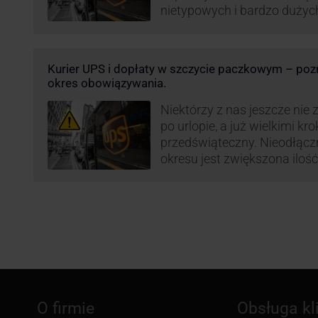
nietypowych i bardzo dużyc
specjalnej obsługi. W odpow
obciążenie przewoźnicy wp
opłaty za takie przesyłki, ż
Kurier UPS i dopłaty w szczycie paczkowym – pozn
terminowość i jakość dosta
okres obowiązywania.
Niektórzy z nas jeszcze nie 
po urlopie, a już wielkimi kr
przedświąteczny. Nieodłąc
okresu jest zwiększona ilość
wśród których znajdują się 
i duże paczki. Efektywność 
poziom świadczonych usług
przewoźnika UPS, który co r
ograniczenie …
O firmie
Obsługa kl