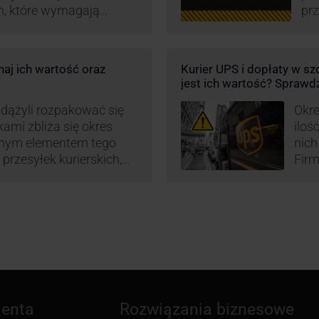
h, które wymagają
prz
iedzi na rosnące
wz
rowadzają dodatkowe
kur
eby utrzymać
maj
aj ich wartość oraz
Kurier UPS i dopłaty w s
w.
or
jest ich wartość? Sprawd
św
wp
zdążyli rozpakować się
Okre
okami zbliża się okres
iloś
znym elementem tego
nich
 przesyłek kurierskich,
Firm
przesyłki niestandardowe
prze
przewozu i wysoki
prze
 to główne atuty
wysy
oku decyduje się na
tru
ienta
Rozwiązania biznesowe