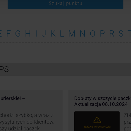
Szukaj punktu
E
F
G
H
I
J
K
L
M
N
O
P
R
S
UPS
urierskie! –
Dopłaty w szczycie pacz
Aktualizacja 08.10.2024
hodzi szybko, a wraz z
Zbl
 wysyłanych do Klientów.
pr
szy udział paczek
pa