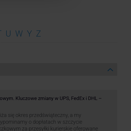
T
U
W
Y
Z
kowym. Kluczowe zmiany w UPS, FedEx i DHL –
iża się okres przedświąteczny, a my
zypominamy o dopłatach w szczycie
czkowym za przesyłki kurierskie oferowane