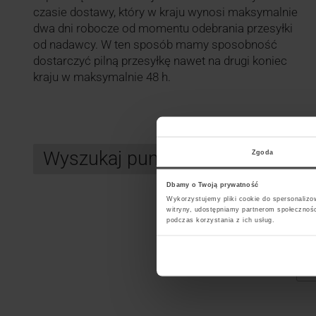
czasie dostawy, który w kraju wynosi maksymalnie
dwa dni robocze od momentu odebrania przesyłki
od nadawcy. W ten sposób mamy sposobność
dostarczyć pilną przesyłkę nawet na drugi koniec
kraju w maksymalnie 48 h.
Wyszukaj punkt kurierski UPS
Zgoda
Dbamy o Twoją prywatność
Wykorzystujemy pliki cookie do spersonalizow
witryny, udostępniamy partnerom społecznoś
Search
podczas korzystania z ich usług.
Wybi