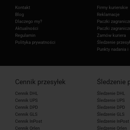
Kontakt
Firmy kurierskie
Blog
Reklamacje
Dlaczego my?
Paczki zagranicz
Aktualności
Paczki zagranicz
Regulamin
Zamów kuriera
Polityka prywatności
Śledzenie przesył
Punkty nadania i
Cennik przesyłek
Śledzenie 
Cennik DHL
Śledzenie DHL
Cennik UPS
Śledzenie UPS
Cennik DPD
Śledzenie DPD
Cennik GLS
Śledzenie GLS
Cennik InPost
Śledzenie InPost
Cennik Orlen
Śledzenie Orlen