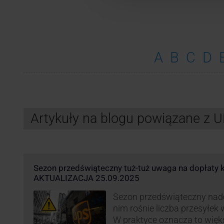
A
B
C
D
Artykuły na blogu powiązane z 
Sezon przedświąteczny tuż-tuż uwaga na dopłaty k
AKTUALIZACJA 25.09.2025
Sezon przedświąteczny nadc
nim rośnie liczba przesyłek
W praktyce oznacza to więk