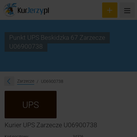
Punkt UPS Beskidzka 67 Zarzecze
U06900738
Wyceń przesyłkę
Zamów kuriera
Śledzenie przesyłki
Zarzecze
U06900738
Blog
UPS
Cennik
Kontakt
Kurier UPS Zarzecze U06900738
Kod pocztowy:
34326