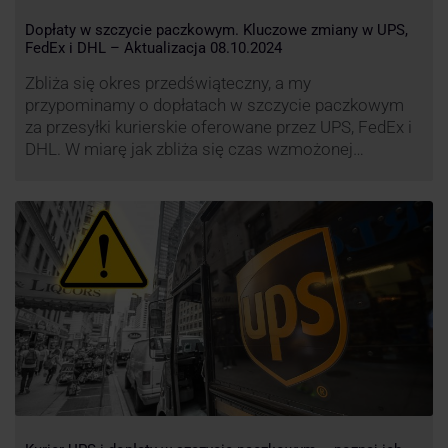
Dopłaty w szczycie paczkowym. Kluczowe zmiany w UPS,
FedEx i DHL – Aktualizacja 08.10.2024
Zbliża się okres przedświąteczny, a my
przypominamy o dopłatach w szczycie paczkowym
za przesyłki kurierskie oferowane przez UPS, FedEx i
DHL. W miarę jak zbliża się czas wzmożonej
aktywności wysyłkowej, firmy kurierskie wprowadziły
dodatkowe opłaty, które mają na celu zwiększenie
efektywności operacyjnej oraz zapewnienie
wysokiego poziomu świadczonych usług. Dodatkowo
przewoźnik UPS wprowadzi nowe opłaty opisane …