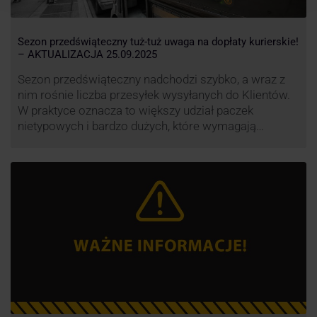
Sezon przedświąteczny tuż-tuż uwaga na dopłaty kurierskie!
– AKTUALIZACJA 25.09.2025
Sezon przedświąteczny nadchodzi szybko, a wraz z
nim rośnie liczba przesyłek wysyłanych do Klientów.
W praktyce oznacza to większy udział paczek
nietypowych i bardzo dużych, które wymagają
specjalnej obsługi. W odpowiedzi na rosnące
obciążenie przewoźnicy wprowadzają dodatkowe
opłaty za takie przesyłki, żeby utrzymać terminowość
i jakość dostaw.