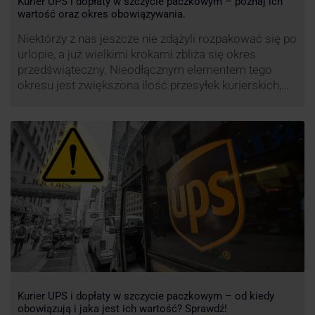
Kurier UPS i dopłaty w szczycie paczkowym – poznaj ich
wartość oraz okres obowiązywania.
Niektórzy z nas jeszcze nie zdążyli rozpakować się po
urlopie, a już wielkimi krokami zbliża się okres
przedświąteczny. Nieodłącznym elementem tego
okresu jest zwiększona ilość przesyłek kurierskich,
wśród których znajdują się przesyłki niestandardowe i
duże paczki. Efektywność przewozu i wysoki poziom
świadczonych usług to główne atuty przewoźnika
UPS, który co roku decyduje się na ograniczenie …
Kurier UPS i dopłaty w szczycie paczkowym – od kiedy
obowiązują i jaka jest ich wartość? Sprawdź!