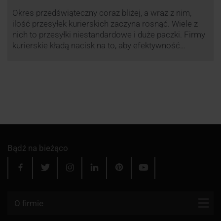
Okres przedświąteczny coraz bliżej, a wraz z nim,
ilość przesyłek kurierskich zaczyna rosnąć. Wiele z
nich to przesyłki niestandardowe i duże paczki. Firmy
kurierskie kładą nacisk na to, aby efektywność
przewozu była na jak najwyższym poziomie dlatego
przewoźnik UPS, jak co roku decyduje się ograniczyć
wysyłkę tego typu paczek. Dzięki temu, nawet w tym
trudnym …
Bądź na bieżąco
O firmie