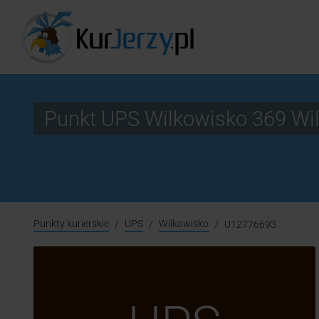
Punkt UPS Wilkowisko 369 W
Punkty kurierskie
UPS
Wilkowisko
U12776693