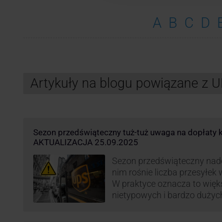
A
B
C
D
Artykuły na blogu powiązane z 
Sezon przedświąteczny tuż-tuż uwaga na dopłaty k
AKTUALIZACJA 25.09.2025
Sezon przedświąteczny nadc
nim rośnie liczba przesyłek
W praktyce oznacza to więk
nietypowych i bardzo dużyc
specjalnej obsługi. W odpow
obciążenie przewoźnicy wp