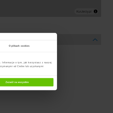
O plikach cookies
. Informacje o tym, jak korzystasz z naszej
trzymanymi od Ciebie lub uzyskanymi
Zezwól na wszystkie