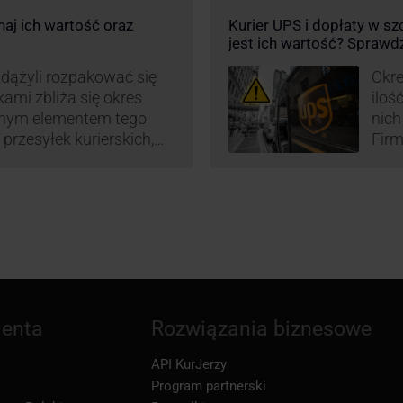
eby utrzymać
maj
aj ich wartość oraz
Kurier UPS i dopłaty w s
w.
or
jest ich wartość? Sprawd
św
wp
zdążyli rozpakować się
Okre
okami zbliża się okres
iloś
znym elementem tego
nich
 przesyłek kurierskich,
Firm
przesyłki niestandardowe
prze
przewozu i wysoki
prze
 to główne atuty
wysy
oku decyduje się na
tru
ienta
Rozwiązania biznesowe
API KurJerzy
Program partnerski