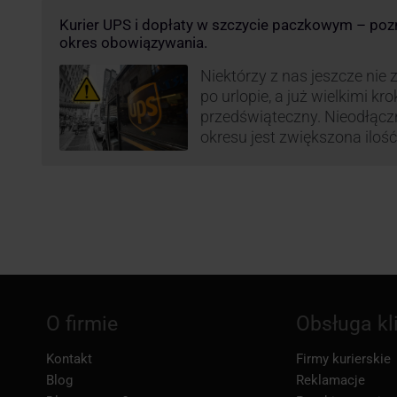
opłaty za takie przesyłki, ż
Kurier UPS i dopłaty w szczycie paczkowym – pozn
terminowość i jakość dosta
okres obowiązywania.
Niektórzy z nas jeszcze nie 
po urlopie, a już wielkimi kr
przedświąteczny. Nieodłąc
okresu jest zwiększona ilość
wśród których znajdują się 
i duże paczki. Efektywność 
poziom świadczonych usług
przewoźnika UPS, który co r
ograniczenie …
O firmie
Obsługa kl
Kontakt
Firmy kurierskie
Blog
Reklamacje