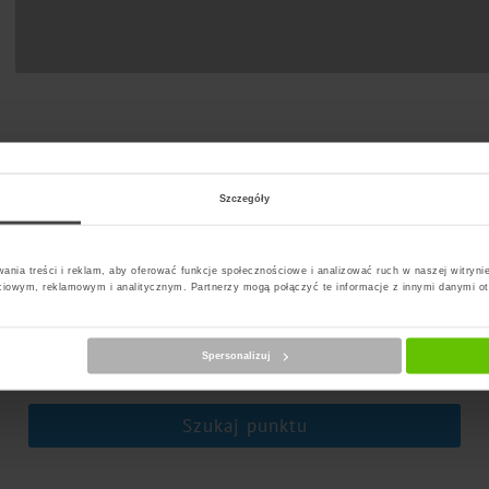
Szczegóły
ania treści i reklam, aby oferować funkcje społecznościowe i analizować ruch w naszej witrynie
ciowym, reklamowym i analitycznym. Partnerzy mogą połączyć te informacje z innymi danymi o
erz kuriera
Spersonalizuj
Szukaj punktu