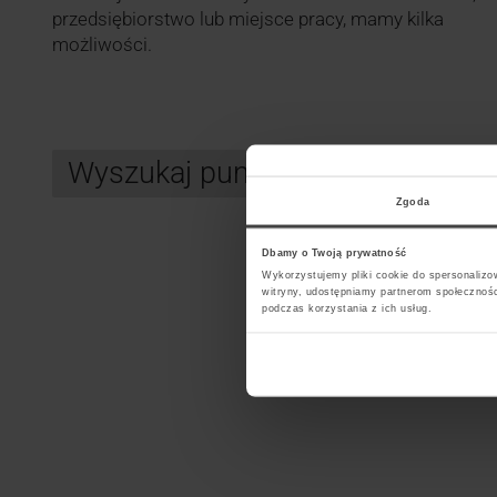
przedsiębiorstwo lub miejsce pracy, mamy kilka
możliwości.
Wyszukaj punkt kurierski UPS
Zgoda
Dbamy o Twoją prywatność
Search
Wykorzystujemy pliki cookie do spersonalizow
witryny, udostępniamy partnerom społecznoś
Wybi
podczas korzystania z ich usług.