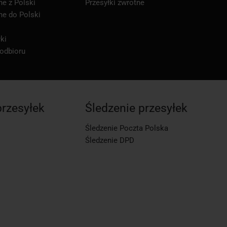
ne z Polski
Przesyłki zwrotne
ne do Polski
ki
 odbioru
przesyłek
Śledzenie przesyłek
Śledzenie Poczta Polska
Śledzenie DPD