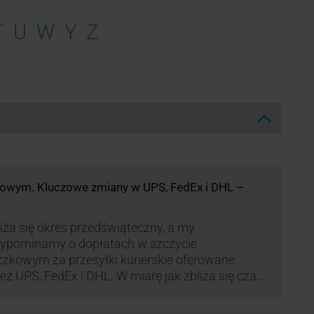
T
U
W
Y
Z
kowym. Kluczowe zmiany w UPS, FedEx i DHL –
iża się okres przedświąteczny, a my
zypominamy o dopłatach w szczycie
czkowym za przesyłki kurierskie oferowane
ez UPS, FedEx i DHL. W miarę jak zbliża się czas
możonej aktywności wysyłkowej, firmy
ierskie wprowadziły dodatkowe opłaty, które