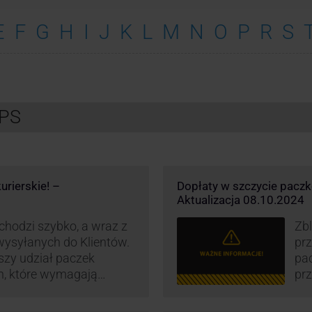
E
F
G
H
I
J
K
L
M
N
O
P
R
S
UPS
urierskie! –
Dopłaty w szczycie pacz
Aktualizacja 08.10.2024
hodzi szybko, a wraz z
Zbl
 wysyłanych do Klientów.
pr
szy udział paczek
pa
h, które wymagają
prz
iedzi na rosnące
wz
rowadzają dodatkowe
kur