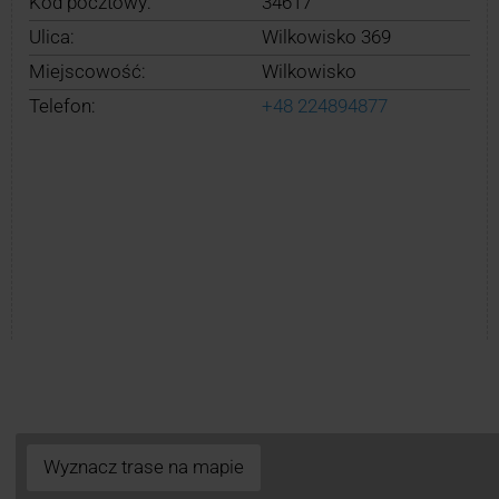
Kod pocztowy:
34617
Ulica:
Wilkowisko 369
Miejscowość:
Wilkowisko
Telefon:
+48 224894877
Wyznacz trase na mapie