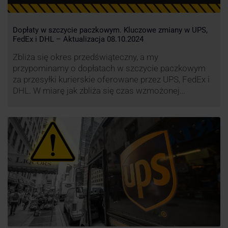
Dopłaty w szczycie paczkowym. Kluczowe zmiany w UPS,
FedEx i DHL – Aktualizacja 08.10.2024
Zbliża się okres przedświąteczny, a my
przypominamy o dopłatach w szczycie paczkowym
za przesyłki kurierskie oferowane przez UPS, FedEx i
DHL. W miarę jak zbliża się czas wzmożonej
aktywności wysyłkowej, firmy kurierskie wprowadziły
dodatkowe opłaty, które mają na celu zwiększenie
efektywności operacyjnej oraz zapewnienie
wysokiego poziomu świadczonych usług. Dodatkowo
przewoźnik UPS wprowadzi nowe opłaty opisane …