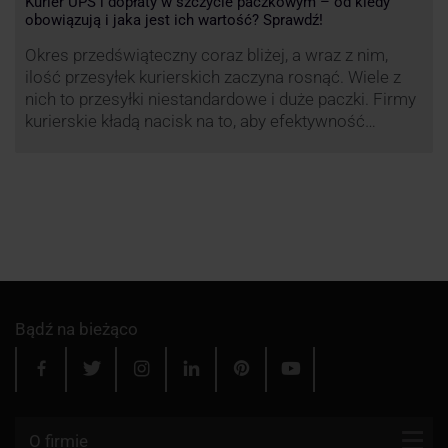
Kurier UPS i dopłaty w szczycie paczkowym – od kiedy
obowiązują i jaka jest ich wartość? Sprawdź!
Okres przedświąteczny coraz bliżej, a wraz z nim,
ilość przesyłek kurierskich zaczyna rosnąć. Wiele z
nich to przesyłki niestandardowe i duże paczki. Firmy
kurierskie kładą nacisk na to, aby efektywność
przewozu była na jak najwyższym poziomie dlatego
przewoźnik UPS, jak co roku decyduje się ograniczyć
wysyłkę tego typu paczek. Dzięki temu, nawet w tym
trudnym …
Bądź na bieżąco
O firmie