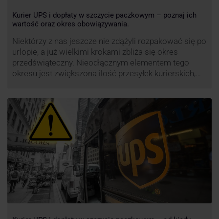
Kurier UPS i dopłaty w szczycie paczkowym – poznaj ich
wartość oraz okres obowiązywania.
Niektórzy z nas jeszcze nie zdążyli rozpakować się po
urlopie, a już wielkimi krokami zbliża się okres
przedświąteczny. Nieodłącznym elementem tego
okresu jest zwiększona ilość przesyłek kurierskich,
wśród których znajdują się przesyłki niestandardowe i
duże paczki. Efektywność przewozu i wysoki poziom
świadczonych usług to główne atuty przewoźnika
UPS, który co roku decyduje się na ograniczenie …