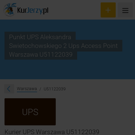
Punkt UPS Aleksandra
Swietochowskiego 2 Ups Access Point
Wyceń przesyłkę
Warszawa U51122039
Zamów kuriera
Śledzenie przesyłki
Warszawa
U51122039
Blog
Cennik
UPS
Kontakt
Kurier UPS Warszawa U51122039