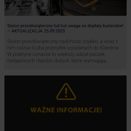
Sezon przedświąteczny tuż-tuż uwaga na dopłaty kurierskie!
– AKTUALIZACJA 25.09.2025
Sezon przedświąteczny nadchodzi szybko, a wraz z
nim rośnie liczba przesyłek wysyłanych do Klientów.
W praktyce oznacza to większy udział paczek
nietypowych i bardzo dużych, które wymagają
specjalnej obsługi. W odpowiedzi na rosnące
obciążenie przewoźnicy wprowadzają dodatkowe
opłaty za takie przesyłki, żeby utrzymać terminowość
i jakość dostaw.