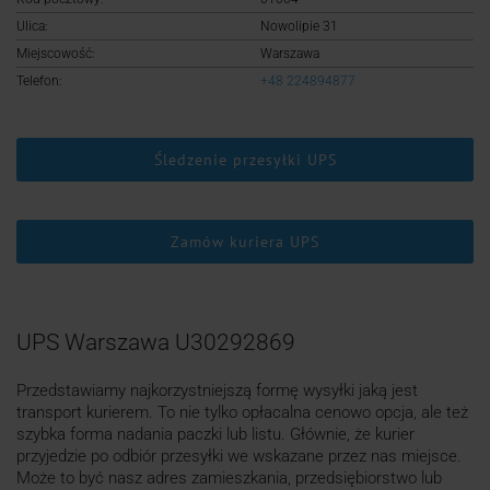
Logowanie
Ulica:
Nowolipie 31
Miejscowość:
Warszawa
Rejestracja
Telefon:
+48 224894877
Śledzenie przesyłki UPS
Zamów kuriera UPS
UPS Warszawa U30292869
Przedstawiamy najkorzystniejszą formę wysyłki jaką jest
transport kurierem. To nie tylko opłacalna cenowo opcja, ale też
szybka forma nadania paczki lub listu. Głównie, że kurier
przyjedzie po odbiór przesyłki we wskazane przez nas miejsce.
Może to być nasz adres zamieszkania, przedsiębiorstwo lub