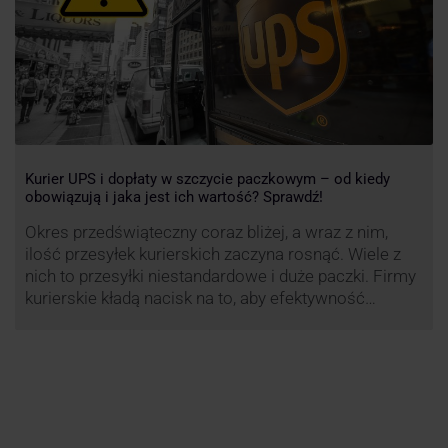
Kurier UPS i dopłaty w szczycie paczkowym – od kiedy
obowiązują i jaka jest ich wartość? Sprawdź!
Okres przedświąteczny coraz bliżej, a wraz z nim,
ilość przesyłek kurierskich zaczyna rosnąć. Wiele z
nich to przesyłki niestandardowe i duże paczki. Firmy
kurierskie kładą nacisk na to, aby efektywność
przewozu była na jak najwyższym poziomie dlatego
przewoźnik UPS, jak co roku decyduje się ograniczyć
wysyłkę tego typu paczek. Dzięki temu, nawet w tym
trudnym …