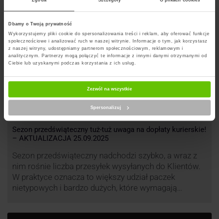
Zgoda
Szczegóły
O plikach cookies
Dbamy o Twoją prywatność
Wykorzystujemy pliki cookie do spersonalizowania treści i reklam, aby oferować funkcje
społecznościowe i analizować ruch w naszej witrynie. Informacje o tym, jak korzystasz
z naszej witryny, udostępniamy partnerom społecznościowym, reklamowym i
analitycznym. Partnerzy mogą połączyć te informacje z innymi danymi otrzymanymi od
Ciebie lub uzyskanymi podczas korzystania z ich usług.
Zezwól na wszystkie
Spersonalizuj
Sezon przedświąteczny tuż-tuż uwaga na dopłaty kurierskie!
– AKTUALIZACJA 25.09.2025
Sezon przedświąteczny nadchodzi szybko, a wraz z
nim rośnie liczba przesyłek wysyłanych do Klientów.
W praktyce oznacza to większy udział paczek
nietypowych i bardzo dużych, które wymagają
specjalnej obsługi. W odpowiedzi na rosnące
obciążenie przewoźnicy wprowadzają dodatkowe