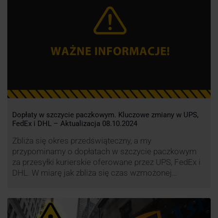
opłaty za takie przesyłki, żeby utrzymać terminowość
i jakość dostaw.
Dopłaty w szczycie paczkowym. Kluczowe zmiany w UPS,
FedEx i DHL – Aktualizacja 08.10.2024
Zbliża się okres przedświąteczny, a my
przypominamy o dopłatach w szczycie paczkowym
za przesyłki kurierskie oferowane przez UPS, FedEx i
DHL. W miarę jak zbliża się czas wzmożonej
aktywności wysyłkowej, firmy kurierskie wprowadziły
dodatkowe opłaty, które mają na celu zwiększenie
efektywności operacyjnej oraz zapewnienie
wysokiego poziomu świadczonych usług. Dodatkowo