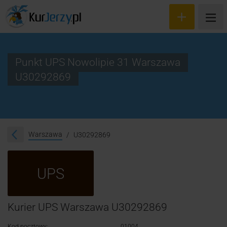
Punkt UPS Nowolipie 31 Warszawa
U30292869
Wyceń przesyłkę
Zamów kuriera
Śledzenie przesyłki
Warszawa
U30292869
Blog
UPS
Cennik
Kontakt
Kurier UPS Warszawa U30292869
Kod pocztowy:
01004