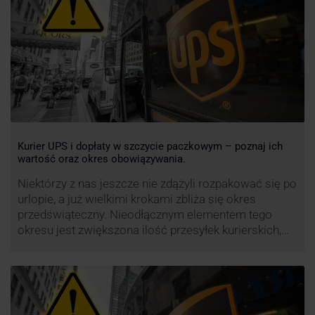
przewoźnik UPS wprowadzi nowe opłaty opisane …
Kurier UPS i dopłaty w szczycie paczkowym – poznaj ich
wartość oraz okres obowiązywania.
Niektórzy z nas jeszcze nie zdążyli rozpakować się po
urlopie, a już wielkimi krokami zbliża się okres
przedświąteczny. Nieodłącznym elementem tego
okresu jest zwiększona ilość przesyłek kurierskich,
wśród których znajdują się przesyłki niestandardowe i
duże paczki. Efektywność przewozu i wysoki poziom
świadczonych usług to główne atuty przewoźnika
UPS, który co roku decyduje się na ograniczenie …