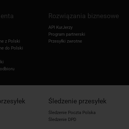
ienta
Rozwiązania biznesowe
API KurJerzy
Program partnerski
ne z Polski
Przesyłki zwrotne
ne do Polski
ki
 odbioru
przesyłek
Śledzenie przesyłek
Śledzenie Poczta Polska
Śledzenie DPD