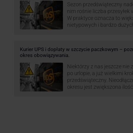
Sezon przedświąteczny nadc
nim rośnie liczba przesyłek
W praktyce oznacza to więk
nietypowych i bardzo dużyc
specjalnej obsługi. W odpow
obciążenie przewoźnicy wp
opłaty za takie przesyłki, ż
Kurier UPS i dopłaty w szczycie paczkowym – pozn
terminowość i jakość dosta
okres obowiązywania.
Niektórzy z nas jeszcze nie 
po urlopie, a już wielkimi kr
przedświąteczny. Nieodłąc
okresu jest zwiększona ilość
wśród których znajdują się 
i duże paczki. Efektywność 
poziom świadczonych usług
przewoźnika UPS, który co r
ograniczenie …