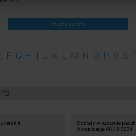
Szukaj punktu
E
F
G
H
I
J
K
L
M
N
O
P
R
S
UPS
urierskie! –
Dopłaty w szczycie pacz
Aktualizacja 08.10.2024