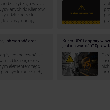
hodzi szybko, a wraz z
Zbl
 wysyłanych do Klientów.
pr
szy udział paczek
pa
h, które wymagają
prz
iedzi na rosnące
wz
rowadzają dodatkowe
kur
eby utrzymać
maj
aj ich wartość oraz
Kurier UPS i dopłaty w s
w.
or
jest ich wartość? Sprawd
św
wp
zdążyli rozpakować się
Okre
okami zbliża się okres
iloś
znym elementem tego
nich
 przesyłek kurierskich,
Firm
przesyłki niestandardowe
prze
przewozu i wysoki
prze
 to główne atuty
wysy
oku decyduje się na
tru