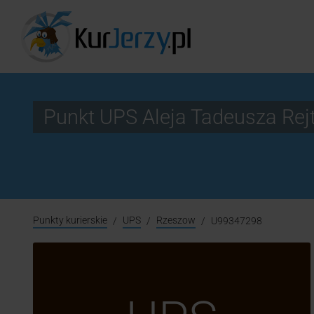
Punkt UPS Aleja Tadeusza Re
Punkty kurierskie
UPS
Rzeszow
U99347298