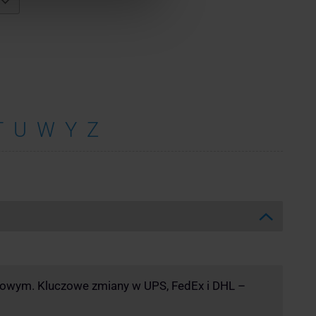
T
U
W
Y
Z
kowym. Kluczowe zmiany w UPS, FedEx i DHL –