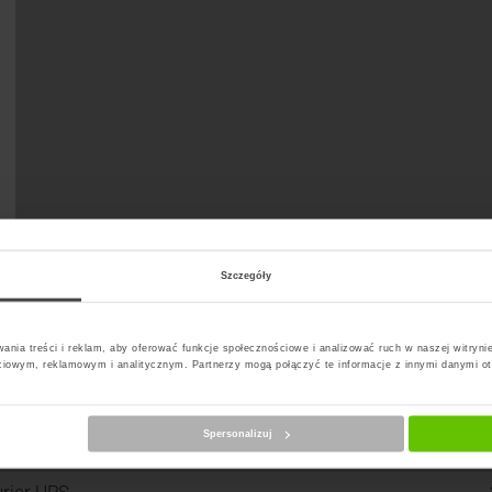
Szczegóły
ania treści i reklam, aby oferować funkcje społecznościowe i analizować ruch w naszej witrynie
ciowym, reklamowym i analitycznym. Partnerzy mogą połączyć te informacje z innymi danymi o
Spersonalizuj
erz kuriera