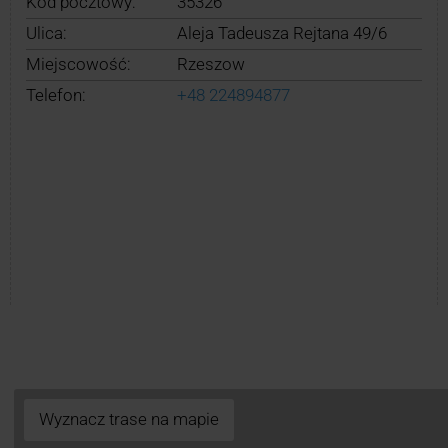
Kod pocztowy:
35326
Ulica:
Aleja Tadeusza Rejtana 49/6
Miejscowość:
Rzeszow
Telefon:
+48 224894877
Wyznacz trase na mapie