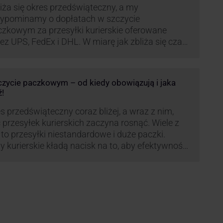
iża się okres przedświąteczny, a my
zypominamy o dopłatach w szczycie
czkowym za przesyłki kurierskie oferowane
ez UPS, FedEx i DHL. W miarę jak zbliża się czas
możonej aktywności wysyłkowej, firmy
ierskie wprowadziły dodatkowe opłaty, które
ą na celu zwiększenie efektywności operacyjnej
zczycie paczkowym – od kiedy obowiązują i jaka
az zapewnienie wysokiego poziomu
ź!
iadczonych usług. Dodatkowo przewoźnik UPS
rowadzi nowe opłaty opisane …
s przedświąteczny coraz bliżej, a wraz z nim,
ć przesyłek kurierskich zaczyna rosnąć. Wiele z
 to przesyłki niestandardowe i duże paczki.
y kurierskie kładą nacisk na to, aby efektywność
wozu była na jak najwyższym poziomie dlatego
woźnik UPS, jak co roku decyduje się ograniczyć
łkę tego typu paczek. Dzięki temu, nawet w tym
dnym …