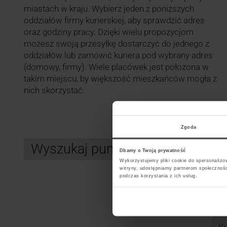
miastach w kraju. Wybierz jeden z poniższych
oddziałów firmy kurierskiej, aby sprawdzić adres
oraz godziny pracy. Dzięki wielu propozycjom
możesz swoją przesyłkę dostarczyć do jednego z
oddziałów lub zamówić kuriera pod wybrany adres
(domowy, firmy). Wiele placówek jest położona w
takim miejscu, by większość mieszkańców mogła z
nich skorzystać.
Zgoda
Wyszukaj punkt kurierski UPS
Dbamy o Twoją prywatność
Wykorzystujemy pliki cookie do spersonalizow
witryny, udostępniamy partnerom społecznoś
podczas korzystania z ich usług.
Search
Wybi