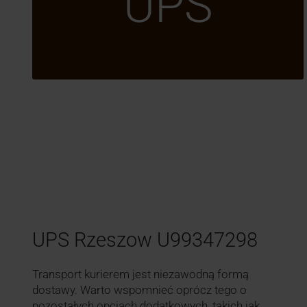
UPS
UPS Rzeszow U99347298
Transport kurierem jest niezawodną formą
dostawy. Warto wspomnieć oprócz tego o
pozostałych opcjach dodatkowych, takich jak