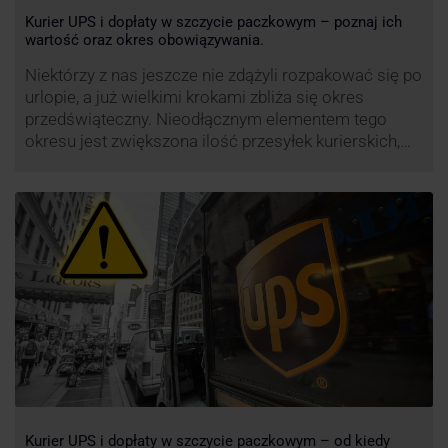
Kurier UPS i dopłaty w szczycie paczkowym – poznaj ich
wartość oraz okres obowiązywania.
Niektórzy z nas jeszcze nie zdążyli rozpakować się po
urlopie, a już wielkimi krokami zbliża się okres
przedświąteczny. Nieodłącznym elementem tego
okresu jest zwiększona ilość przesyłek kurierskich,
wśród których znajdują się przesyłki niestandardowe i
duże paczki. Efektywność przewozu i wysoki poziom
świadczonych usług to główne atuty przewoźnika
UPS, który co roku decyduje się na ograniczenie …
Kurier UPS i dopłaty w szczycie paczkowym – od kiedy