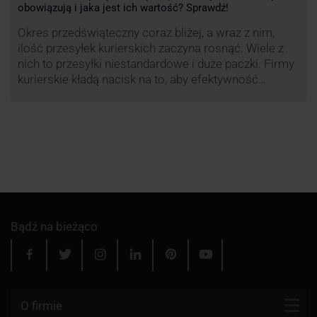
obowiązują i jaka jest ich wartość? Sprawdź!
Okres przedświąteczny coraz bliżej, a wraz z nim,
ilość przesyłek kurierskich zaczyna rosnąć. Wiele z
nich to przesyłki niestandardowe i duże paczki. Firmy
kurierskie kładą nacisk na to, aby efektywność
przewozu była na jak najwyższym poziomie dlatego
przewoźnik UPS, jak co roku decyduje się ograniczyć
wysyłkę tego typu paczek. Dzięki temu, nawet w tym
trudnym …
Bądź na bieżąco
O firmie