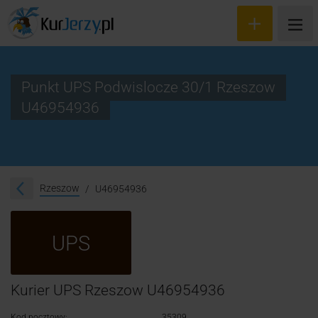
Punkt UPS Podwislocze 30/1 Rzeszow
U46954936
Wyceń przesyłkę
Zamów kuriera
Śledzenie przesyłki
Rzeszow
U46954936
Blog
UPS
Cennik
Kontakt
Kurier UPS Rzeszow U46954936
Kod pocztowy:
35309