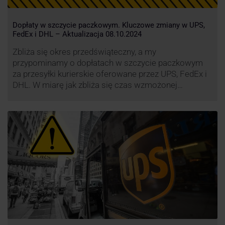
Dopłaty w szczycie paczkowym. Kluczowe zmiany w UPS,
FedEx i DHL – Aktualizacja 08.10.2024
Zbliża się okres przedświąteczny, a my
przypominamy o dopłatach w szczycie paczkowym
za przesyłki kurierskie oferowane przez UPS, FedEx i
DHL. W miarę jak zbliża się czas wzmożonej
aktywności wysyłkowej, firmy kurierskie wprowadziły
dodatkowe opłaty, które mają na celu zwiększenie
efektywności operacyjnej oraz zapewnienie
wysokiego poziomu świadczonych usług. Dodatkowo
przewoźnik UPS wprowadzi nowe opłaty opisane …