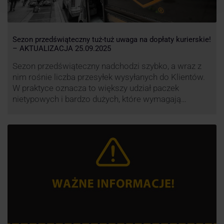
Sezon przedświąteczny tuż-tuż uwaga na dopłaty kurierskie!
– AKTUALIZACJA 25.09.2025
Sezon przedświąteczny nadchodzi szybko, a wraz z
nim rośnie liczba przesyłek wysyłanych do Klientów.
W praktyce oznacza to większy udział paczek
nietypowych i bardzo dużych, które wymagają
specjalnej obsługi. W odpowiedzi na rosnące
obciążenie przewoźnicy wprowadzają dodatkowe
opłaty za takie przesyłki, żeby utrzymać terminowość
i jakość dostaw.